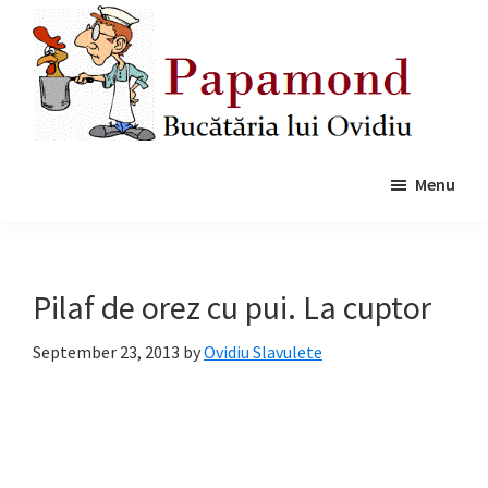
Skip
Skip
to
to
main
primary
content
sidebar
Papamond
Menu
Pilaf de orez cu pui. La cuptor
September 23, 2013
by
Ovidiu Slavulete