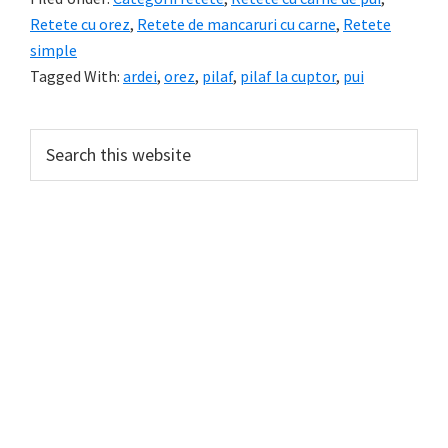
Retete cu orez
,
Retete de mancaruri cu carne
,
Retete
simple
Tagged With:
ardei
,
orez
,
pilaf
,
pilaf la cuptor
,
pui
Primary
Search
this
Sidebar
website