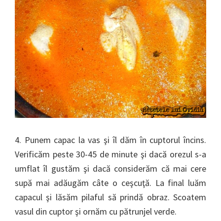
4. Punem capac la vas şi îl dăm în cuptorul încins.
Verificăm peste 30-45 de minute şi dacă orezul s-a
umflat îl gustăm şi dacă considerăm că mai cere
supă mai adăugăm câte o ceşcuţă. La final luăm
capacul şi lăsăm pilaful să prindă obraz. Scoatem
vasul din cuptor şi ornăm cu pătrunjel verde.