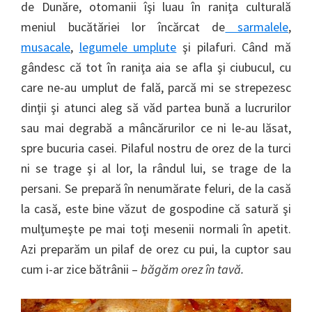
de Dunăre, otomanii îşi luau în raniţa culturală
meniul bucătăriei lor încărcat de
sarmalele
,
musacale
,
legumele umplute
şi pilafuri. Când mă
gândesc că tot în raniţa aia se afla şi ciubucul, cu
care ne-au umplut de fală, parcă mi se strepezesc
dinţii şi atunci aleg să văd partea bună a lucrurilor
sau mai degrabă a mâncărurilor ce ni le-au lăsat,
spre bucuria casei. Pilaful nostru de orez de la turci
ni se trage şi al lor, la rândul lui, se trage de la
persani. Se prepară în nenumărate feluri, de la casă
la casă, este bine văzut de gospodine că satură şi
mulţumeşte pe mai toţi mesenii normali în apetit.
Azi preparăm un pilaf de orez cu pui, la cuptor sau
cum i-ar zice bătrânii –
băgăm orez în tavă.