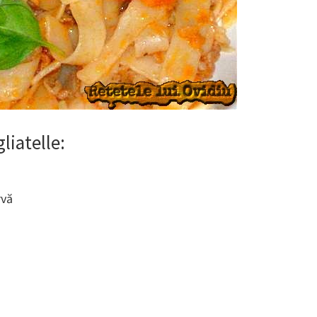
liatelle
:
rvă