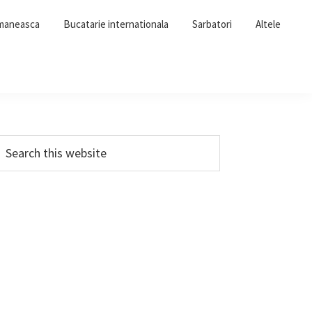
omaneasca
Bucatarie internationala
Sarbatori
Altele
Primary
earch
his
Sidebar
ebsite