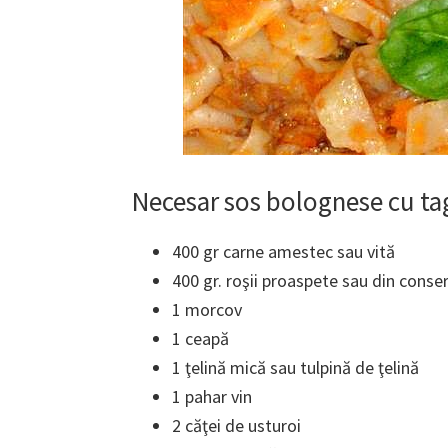
Necesar
sos bolognese cu tag
400 gr carne amestec sau vită
400 gr. roşii proaspete sau din conse
1 morcov
1 ceapă
1 ţelină mică sau tulpină de ţelină
1 pahar vin
2 căţei de usturoi