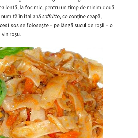
ea lentă, la foc mic, pentru un timp de minim două
 numită în italiană
soffritto
, ce conţine ceapă,
acest sos se foloseşte – pe lângă sucul de roşii – o
 vin roşu.