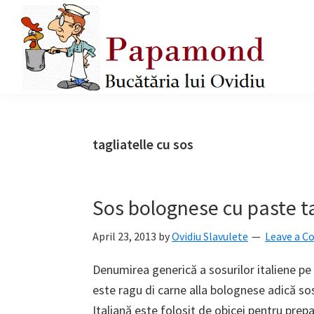
Skip
Skip
Skip
to
to
to
primary
main
primary
navigation
content
sidebar
Papamond
tagliatelle cu sos
Sos bolognese cu paste ta
April 23, 2013
by
Ovidiu Slavulete
Leave a 
Denumirea generică a sosurilor italiene p
este ragu di carne alla bolognese adică so
Italiană este folosit de obicei pentru prepa