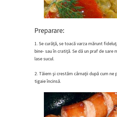
Preparare:
1. Se curăţă, se toacă varza mărunt fideluţ
bine- sau în cratiţă. Se dă un praf de sare 
lase sucul.
2. Tăiem şi crestăm cârnaţii după cum ne p
tigaie încinsă.