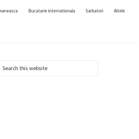
omaneasca
Bucatarie internationala
Sarbatori
Altele
Primary
earch
his
Sidebar
ebsite