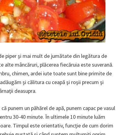
de piper şi mai mult de jumătate din legătura de
te alte mâncăruri, plăcerea fiecăruia este suverană.
mbru, chimen, ardei iute toate sunt bine primite de
adăugăm şi călitura cu ceapă şi roşii precum şi
rnaţii deasupra.
şa că punem un păhărel de apă, punem capac pe vasul
pentru 30-40 minute. În ultimele 10 minute luăm
uloare. Timpul este orientativ, funcţie de cum dorim
trebuie gustată şi când suntem mulţumiţi oprim