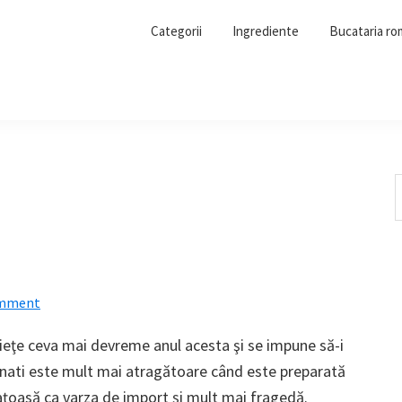
Categorii
Ingrediente
Bucataria r
S
t
w
omment
eţe ceva mai devreme anul acesta şi se impune să-i
arnati este mult mai atragătoare când este preparată
aţoasă ca varza de import şi mult mai fragedă.