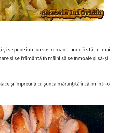
ă şi se pune într-un vas roman – unde îi stă cel mai
mare şi se frământă în mâini să se înmoaie şi să-şi
lace şi împreună cu şunca mărunţită îi călim într-o