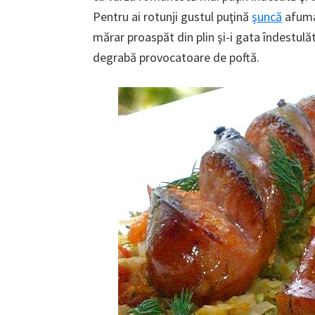
Pentru ai rotunji gustul puţină
şuncă
afumat
mărar proaspăt din plin şi-i gata îndestulăt
degrabă provocatoare de poftă.