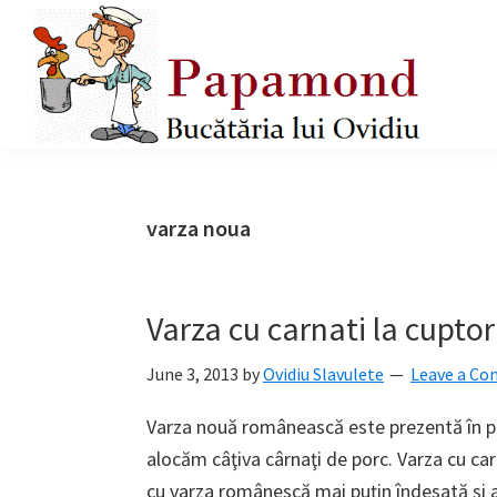
Skip
Skip
Skip
to
to
to
primary
main
primary
navigation
content
sidebar
Papamond
varza noua
Varza cu carnati la cuptor
June 3, 2013
by
Ovidiu Slavulete
Leave a C
Varza nouă românească este prezentă în pi
alocăm câţiva cârnaţi de porc. Varza cu c
cu varza românescă mai puţin îndesată şi 