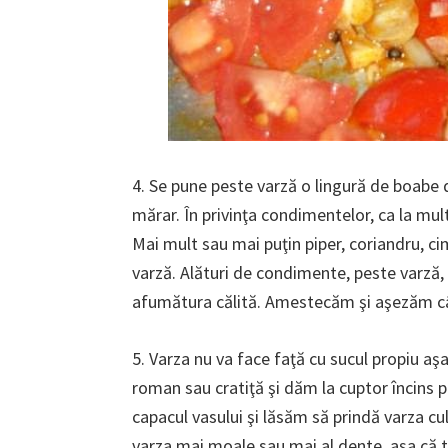
4. Se pune peste varză o lingură de boabe 
mărar. În privinţa condimentelor, ca la mul
Mai mult sau mai puţin piper, coriandru, ci
varză. Alături de condimente, peste varză, 
afumătura călită. Amestecăm şi aşezăm câ
5. Varza nu va face faţă cu sucul propiu a
roman sau cratiţă şi dăm la cuptor încins 
capacul vasului şi lăsăm să prindă varza c
varza mai moale sau mai al dente, aşa că 