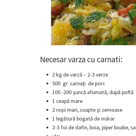
Necesar
varza cu carnati
:
2 kg de varză – 2-3 verze
500 gr carnaţi de porc
100 -200 şuncă afumată, după poftă
1 ceapă mare
2 roşii mari, coapte şi zemoase
1 legătură bogată de mărar
2-3 foi de dafin, boia, piper boabe, s