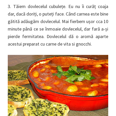
3. Tăiem dovlecelul cubulețe. Eu nu îi curăț coaja
dar, dacă doriți, o puteți face. Când carnea este bine
gătită adăugăm dovlecelul. Mai fierbem ușor cca 10
minute până ce se înmoaie dovlecelul, dar fară a-și
pierde fermitatea. Dovlecelul dă o aromă aparte
acestui preparat cu carne de vita si gnocchi.