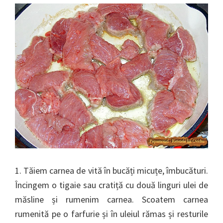
1. Tăiem carnea de vită în bucăți micuțe, îmbucături.
Încingem o tigaie sau cratiță cu două linguri ulei de
măsline și rumenim carnea. Scoatem carnea
rumenită pe o farfurie și în uleiul rămas și resturile