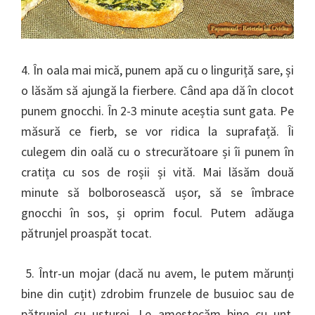
4. În oala mai mică, punem apă cu o linguriță sare, și
o lăsăm să ajungă la fierbere. Când apa dă în clocot
punem gnocchi. În 2-3 minute aceștia sunt gata. Pe
măsură ce fierb, se vor ridica la suprafață. Îi
culegem din oală cu o strecurătoare și îi punem în
cratița cu sos de roșii și vită. Mai lăsăm două
minute să bolborosească ușor, să se îmbrace
gnocchi în sos, și oprim focul. Putem adăuga
pătrunjel proaspăt tocat.
5. Într-un mojar (dacă nu avem, le putem mărunți
bine din cuțit) zdrobim frunzele de busuioc sau de
pătrunjel cu usturoi. Le amestecăm bine cu unt,