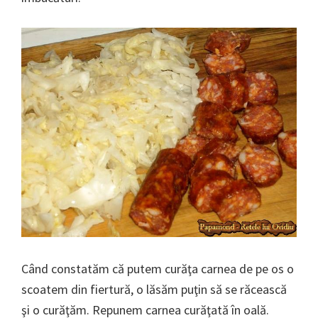
Când constatăm că putem curăţa carnea de pe os o
scoatem din fiertură, o lăsăm puţin să se răcească
şi o curăţăm. Repunem carnea curăţată în oală.