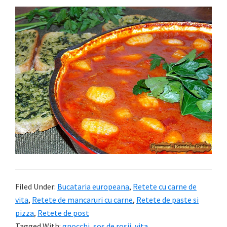
Filed Under:
Bucataria europeana
,
Retete cu carne de
vita
,
Retete de mancaruri cu carne
,
Retete de paste si
pizza
,
Retete de post
Tagged With:
gnocchi
,
sos de rosii
,
vita