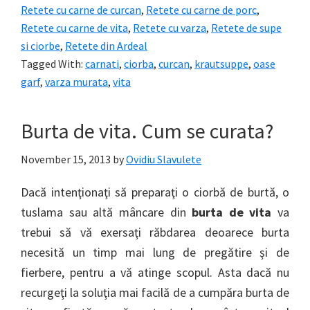
Retete cu carne de curcan
,
Retete cu carne de porc
,
Retete cu carne de vita
,
Retete cu varza
,
Retete de supe
si ciorbe
,
Retete din Ardeal
Tagged With:
carnati
,
ciorba
,
curcan
,
krautsuppe
,
oase
garf
,
varza murata
,
vita
Burta de vita. Cum se curata?
November 15, 2013
by
Ovidiu Slavulete
Dacă intenţionaţi să preparaţi o ciorbă de burtă, o
tuslama sau altă mâncare din
burta de vita
va
trebui să vă exersaţi răbdarea deoarece burta
necesită un timp mai lung de pregătire şi de
fierbere, pentru a vă atinge scopul. Asta dacă nu
recurgeţi la soluţia mai facilă de a cumpăra burta de