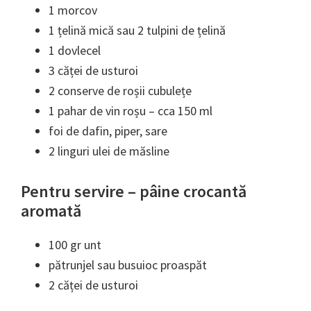
1 morcov
1 țelină mică sau 2 tulpini de țelină
1 dovlecel
3 căței de usturoi
2 conserve de roșii cubulețe
1 pahar de vin roșu – cca 150 ml
foi de dafin, piper, sare
2 linguri ulei de măsline
Pentru servire – pâine crocantă
aromată
100 gr unt
pătrunjel sau busuioc proaspăt
2 căței de usturoi