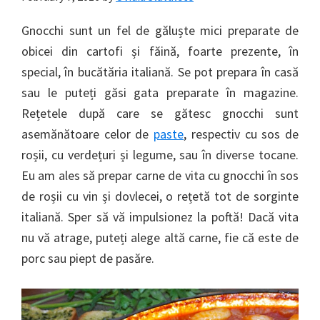
Gnocchi sunt un fel de găluște mici preparate de
obicei din cartofi și făină, foarte prezente, în
special, în bucătăria italiană. Se pot prepara în casă
sau le puteți găsi gata preparate în magazine.
Rețetele după care se gătesc gnocchi sunt
asemănătoare celor de
paste
, respectiv cu sos de
roșii, cu verdețuri și legume, sau în diverse tocane.
Eu am ales să prepar carne de vita cu gnocchi în sos
de roșii cu vin și dovlecei, o rețetă tot de sorginte
italiană. Sper să vă impulsionez la poftă! Dacă vita
nu vă atrage, puteți alege altă carne, fie că este de
porc sau piept de pasăre.