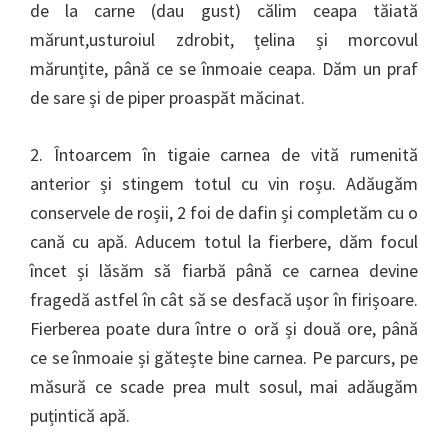
de la carne (dau gust) călim ceapa tăiată
mărunt,usturoiul zdrobit, țelina și morcovul
mărunțite, până ce se înmoaie ceapa. Dăm un praf
de sare și de piper proaspăt măcinat.
2. Întoarcem în tigaie carnea de vită rumenită
anterior și stingem totul cu vin roșu. Adăugăm
conservele de roșii, 2 foi de dafin și completăm cu o
cană cu apă. Aducem totul la fierbere, dăm focul
încet și lăsăm să fiarbă până ce carnea devine
fragedă astfel în cât să se desfacă ușor în firișoare.
Fierberea poate dura între o oră și două ore, până
ce se înmoaie și gătește bine carnea. Pe parcurs, pe
măsură ce scade prea mult sosul, mai adăugăm
puțintică apă.