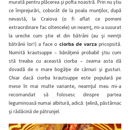
murată pentru plăcerea şi pofta noastră. Prin nu ştiu
ce împrejurări, coborât de la poala munţilor, după
nevastă, la Craiova (o fi aflat ce pomeni
extraordinare fac oltencele) un neamţ, mi-a susurat
la ureche cum ştie el din bătrâni (au şi nemţii
bătrânii lor!) a face o
ciorba de varza
pricopsită.
Numită krautsuppe – bănăţenii probabil ştiu cum
stă treaba cu această ciorba – zeama asta dă
dovadă de o mare bogăţie de cărnuri şi gusturi.
Chiar dacă ciorba krautsuppe este populară pe
mese în mai multe variante, neamţul meu mi-a
recomandat să folosesc dinspre partea
leguminoasă numai albitură, adică: ţelină, păstârnac
şi rădăcină de pătrunjel.