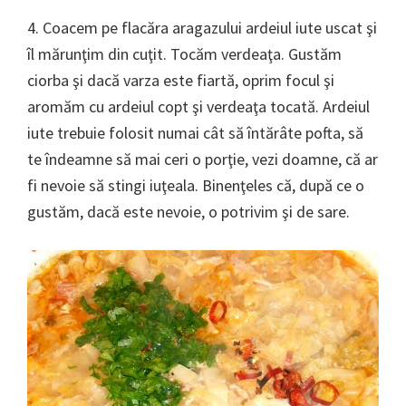
4. Coacem pe flacăra aragazului ardeiul iute uscat şi
îl mărunţim din cuţit. Tocăm verdeaţa. Gustăm
ciorba şi dacă varza este fiartă, oprim focul şi
aromăm cu ardeiul copt şi verdeaţa tocată. Ardeiul
iute trebuie folosit numai cât să întărâte pofta, să
te îndeamne să mai ceri o porţie, vezi doamne, că ar
fi nevoie să stingi iuţeala. Binenţeles că, după ce o
gustăm, dacă este nevoie, o potrivim şi de sare.