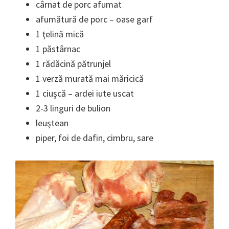
cârnat de porc afumat
afumătură de porc – oase garf
1 ţelină mică
1 păstârnac
1 rădăcină pătrunjel
1 verză murată mai măricică
1 ciuşcă – ardei iute uscat
2-3 linguri de bulion
leuştean
piper, foi de dafin, cimbru, sare