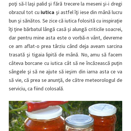
poţi să-l laşi palid şi fără trecere la meseni şi-i dregi
obrazul tot cu
iutica
şi astfel îţi iese din mână lucru
bun şi sănătos. Se zice că iutica folosită cu inspiraţie
îţi ţine bărbatul lângă casă şi alungă criticile soacrei,
dar pentru mine asta este o vorbă-n vânt, devreme
ce am aflat-o prea târziu când deja aveam sarcina
trasată şi tigaia lipită de mână. No, amu să facem
câteva borcane cu iutica cât să ne încăzească puţin
sângele şi să ne ajute să ieşim din iarna asta ce va
să vie, că prea se anunţă, de către meteorologul de
serviciu, ca fiind colosală.