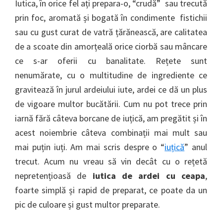
Iutica, în orice fel ați prepara-o, “crudă” sau trecută
prin foc, aromată și bogată în condimente fistichii
sau cu gust curat de vatră țărănească, are calitatea
de a scoate din amorțeală orice ciorbă sau mâncare
ce s-ar oferii cu banalitate. Rețete sunt
nenumărate, cu o multitudine de ingrediente ce
gravitează în jurul ardeiului iute, ardei ce dă un plus
de vigoare multor bucătării. Cum nu pot trece prin
iarnă fără câteva borcane de iuțică, am pregătit și în
acest noiembrie câteva combinații mai mult sau
mai puțin iuți. Am mai scris despre o “
iuțică
” anul
trecut. Acum nu vreau să vin decât cu o rețetă
nepretențioasă de
iutica de ardei cu ceapa
,
foarte simplă și rapid de preparat, ce poate da un
pic de culoare și gust multor preparate.