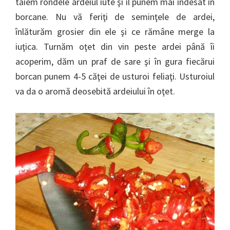
tăiem rondele ardeiul iute şi îl punem mai îndesat în
borcane. Nu vă feriţi de seminţele de ardei,
înlăturăm grosier din ele şi ce rămâne merge la
iuţica. Turnăm oţet din vin peste ardei până îi
acoperim, dăm un praf de sare şi în gura fiecărui
borcan punem 4-5 căţei de usturoi feliaţi. Usturoiul
va da o aromă deosebită ardeiului în oţet.