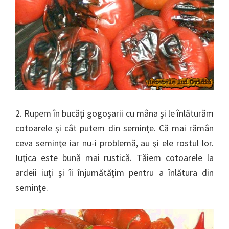
2. Rupem în bucăţi gogoşarii cu mâna şi le înlăturăm
cotoarele şi cât putem din seminţe. Că mai rămân
ceva seminţe iar nu-i problemă, au şi ele rostul lor.
Iuţica este bună mai rustică. Tăiem cotoarele la
ardeii iuţi şi îi înjumătăţim pentru a înlătura din
seminţe.