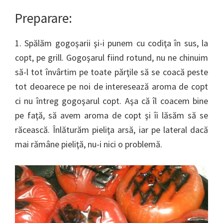
Preparare:
1. Spălăm gogoşarii şi-i punem cu codiţa în sus, la
copt, pe grill. Gogoşarul fiind rotund, nu ne chinuim
să-l tot învârtim pe toate părţile să se coacă peste
tot deoarece pe noi de interesează aroma de copt
ci nu întreg gogoşarul copt. Aşa că îl coacem bine
pe faţă, să avem aroma de copt şi îi lăsăm să se
răcească. Înlăturăm pieliţa arsă, iar pe lateral dacă
mai rămâne pieliţă, nu-i nici o problemă.