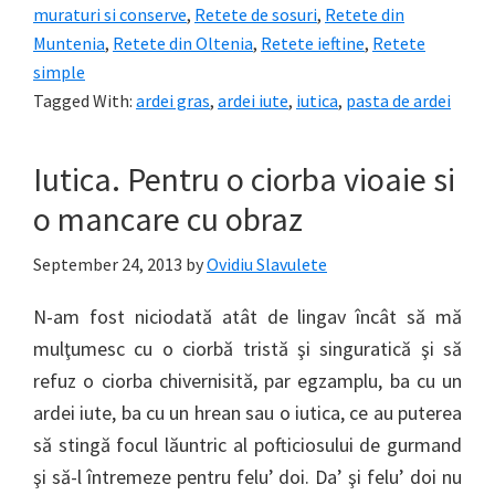
muraturi si conserve
,
Retete de sosuri
,
Retete din
Muntenia
,
Retete din Oltenia
,
Retete ieftine
,
Retete
simple
Tagged With:
ardei gras
,
ardei iute
,
iutica
,
pasta de ardei
Iutica. Pentru o ciorba vioaie si
o mancare cu obraz
September 24, 2013
by
Ovidiu Slavulete
N-am fost niciodată atât de lingav încât să mă
mulţumesc cu o ciorbă tristă şi singuratică şi să
refuz o ciorba chivernisită, par egzamplu, ba cu un
ardei iute, ba cu un hrean sau o iutica, ce au puterea
să stingă focul lăuntric al pofticiosului de gurmand
şi să-l întremeze pentru felu’ doi. Da’ şi felu’ doi nu