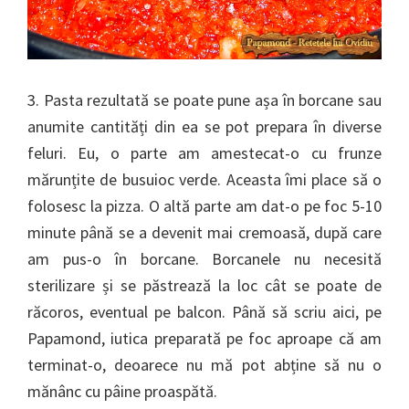
3. Pasta rezultată se poate pune așa în borcane sau
anumite cantități din ea se pot prepara în diverse
feluri. Eu, o parte am amestecat-o cu frunze
mărunțite de busuioc verde. Aceasta îmi place să o
folosesc la pizza. O altă parte am dat-o pe foc 5-10
minute până se a devenit mai cremoasă, după care
am pus-o în borcane. Borcanele nu necesită
sterilizare și se păstrează la loc cât se poate de
răcoros, eventual pe balcon. Până să scriu aici, pe
Papamond, iutica preparată pe foc aproape că am
terminat-o, deoarece nu mă pot abține să nu o
mănânc cu pâine proaspătă.