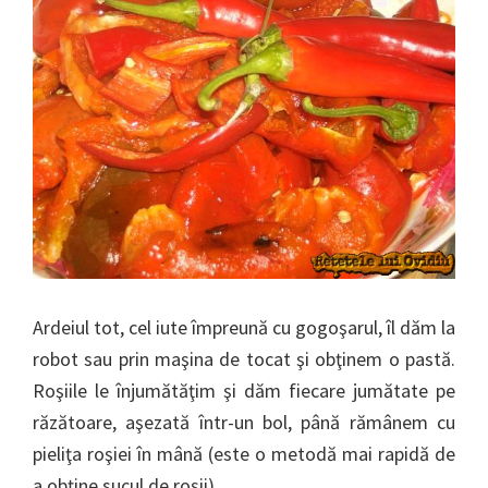
Ardeiul tot, cel iute împreună cu gogoşarul, îl dăm la
robot sau prin maşina de tocat şi obţinem o pastă.
Roşiile le înjumătăţim şi dăm fiecare jumătate pe
răzătoare, aşezată într-un bol, până rămânem cu
pieliţa roşiei în mână (este o metodă mai rapidă de
a obţine sucul de roşii).