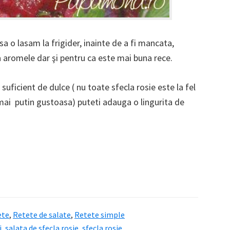
a o lasam la frigider, inainte de a fi mancata,
aromele dar şi pentru ca este mai buna rece.
 suficient de dulce ( nu toate sfecla rosie este la fel
mai putin gustoasa) puteti adauga o lingurita de
ete
,
Retete de salate
,
Retete simple
i
,
salata de sfecla rosie
,
sfecla rosie