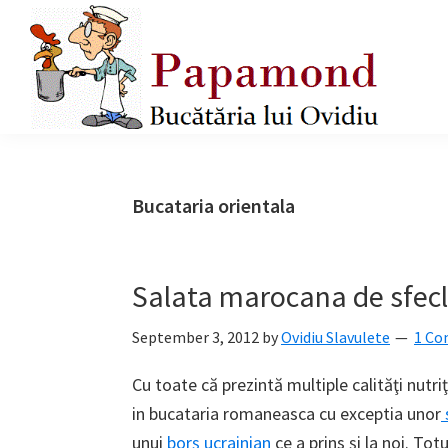
Skip
Skip
Skip
to
to
to
primary
main
primary
navigation
content
sidebar
Papamond
Bucataria orientala
Salata marocana de sfecl
September 3, 2012
by
Ovidiu Slavulete
1 C
Cu toate că prezintă multiple calităţi nutri
in bucataria romaneasca cu exceptia unor
unui
borş ucrainian
ce a prins şi la noi. Totu