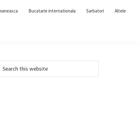
omaneasca
Bucatarie internationala
Sarbatori
Altele
Primary
earch
his
Sidebar
ebsite