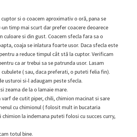
 cuptor si o coacem aproximativ o oră, pana se
tr-un timp mai scurt dar prefer coacere deoarece
in culoare si din gust. Coacem sfecla fara sa o
pta, coaja se inlatura foarte usor. Daca sfecla este
pentru a reduce timpul cât stă la cuptor. Verificam
 pentru ca ar trebui sa se patrunda usor. Lasam
cubulete ( sau, daca preferati, o puteti felia fin).
de usturoi si-l adaugam peste sfecla.
 si zeama de la o lamaie mare.
arf de cutit piper, chili, chimion macinat si sare
nul cu chimionul ( folosit mult in bucataria
 chimion la indemana puteti folosi cu succes curry,
cam totul bine.