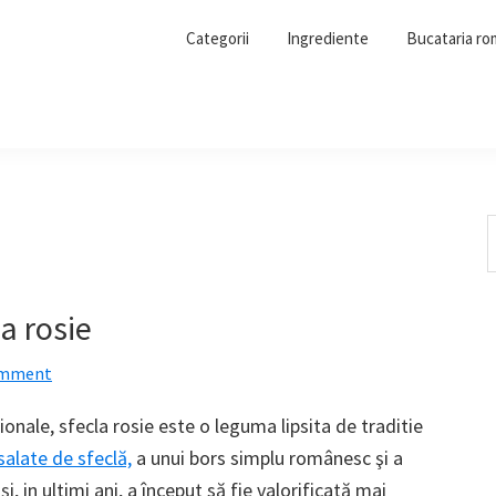
Categorii
Ingrediente
Bucataria r
S
t
w
a rosie
omment
ţionale, sfecla rosie este o leguma lipsita de traditie
salate de sfeclă,
a unui bors simplu românesc şi a
şi, in ultimi ani, a început să fie valorificată mai