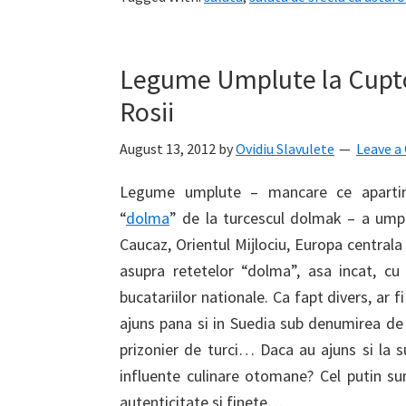
Legume Umplute la Cuptor
Rosii
August 13, 2012
by
Ovidiu Slavulete
Leave 
Legume umplute – mancare ce apartin
“
dolma
” de la turcescul dolmak – a umpl
Caucaz, Orientul Mijlociu, Europa central
asupra retetelor “dolma”, asa incat, cu 
bucatariilor nationale. Ca fapt divers, a
ajuns pana si in Suedia sub denumirea de 
prizonier de turci… Daca au ajuns si la 
influente culinare otomane? Cel putin s
autenticitate si finete…