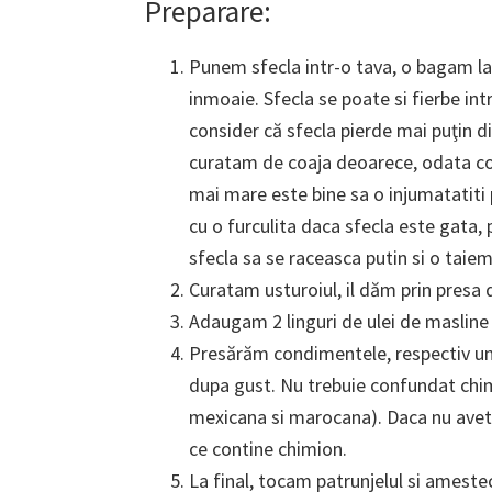
Preparare:
Punem sfecla intr-o tava, o bagam la
inmoaie. Sfecla se poate si fierbe in
consider că sfecla pierde mai puţin d
curatam de coaja deoarece, odata coa
mai mare este bine sa o injumatatiti 
cu o furculita daca sfecla este gata,
sfecla sa se raceasca putin si o taiem 
Curatam usturoiul, il dăm prin presa 
Adaugam 2 linguri de ulei de masline
Presărăm condimentele, respectiv un v
dupa gust. Nu trebuie confundat chime
mexicana si marocana). Daca nu aveti
ce contine chimion.
La final, tocam patrunjelul si ameste