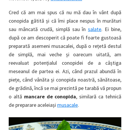
Cred că am mai spus că nu mă dau în vânt după
conopida gătită și că îmi place nespus în murături
sau mâncată crudă, simplă sau în
salate
. Ei bine,
după ce am descoperit că poate fi foarte gustoasă
preparată asemeni musacalei, după o rețetă destul
de simplă, mai veche și oarecum uitată, am
reevaluat potențialul conopidei de a câștiga
meseanul de partea ei. Azi, când prazul abundă în
piețe, când vânăta și conopida noastră, sănătoase,
de grădină, încă se mai prezintă pe tarabă vă propun
o altă
mancare de conopida
, similară ca tehnică
de preparare aceleiași
musacale
.