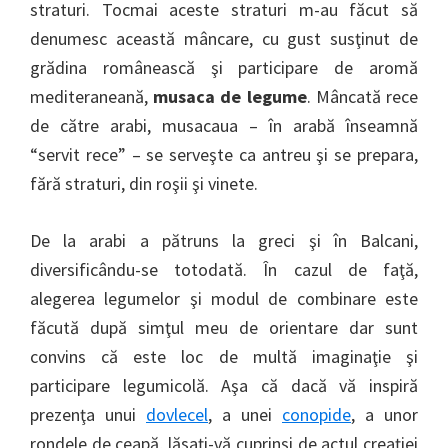
straturi. Tocmai aceste straturi m-au făcut să
denumesc această mâncare, cu gust susţinut de
grădina românească şi participare de aromă
mediteraneană,
musaca de legume
. Mâncată rece
de către arabi, musacaua – în arabă înseamnă
“servit rece” – se serveşte ca antreu şi se prepara,
fără straturi, din roşii şi vinete.
De la arabi a pătruns la greci şi în Balcani,
diversificându-se totodată. În cazul de faţă,
alegerea legumelor şi modul de combinare este
făcută după simţul meu de orientare dar sunt
convins că este loc de multă imaginaţie şi
participare legumicolă. Aşa că dacă vă inspiră
prezenţa unui
dovlecel
, a unei
conopide
, a unor
rondele de ceapă, lăsaţi-vă cuprinşi de actul creaţiei