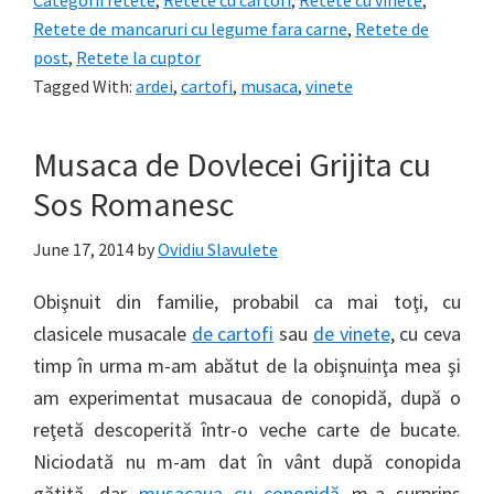
Categorii retete
,
Retete cu cartofi
,
Retete cu vinete
,
Retete de mancaruri cu legume fara carne
,
Retete de
post
,
Retete la cuptor
Tagged With:
ardei
,
cartofi
,
musaca
,
vinete
Musaca de Dovlecei Grijita cu
Sos Romanesc
June 17, 2014
by
Ovidiu Slavulete
Obişnuit din familie, probabil ca mai toţi, cu
clasicele musacale
de cartofi
sau
de vinete
, cu ceva
timp în urma m-am abătut de la obişnuinţa mea şi
am experimentat musacaua de conopidă, după o
reţetă descoperită într-o veche carte de bucate.
Niciodată nu m-am dat în vânt după conopida
gătită, dar
musacaua cu conopidă
m-a surprins