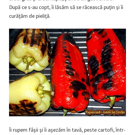
După ce s-au copt, îi lăsăm să se răcească puţin şi îi
curăţăm de pieliţă.
Îi rupem fâşii şi îi aşezăm în tavă, peste cartofi, într-