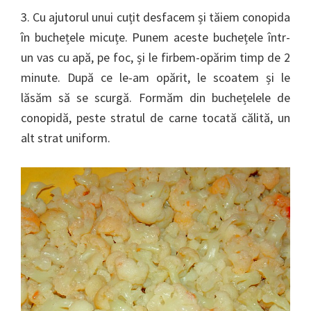
3. Cu ajutorul unui cuțit desfacem și tăiem conopida
în buchețele micuțe. Punem aceste buchețele într-
un vas cu apă, pe foc, și le firbem-opărim timp de 2
minute. După ce le-am opărit, le scoatem și le
lăsăm să se scurgă. Formăm din buchețelele de
conopidă, peste stratul de carne tocată călită, un
alt strat uniform.