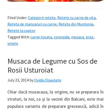
Filed Under:
Categorii retete
,
Retete cu carne de vita
,
Retete de mancaruri cu carne
,
Retete din Muntenia
,
Retete la cuptor
Tagged With:
carne tocata
,
conopida
,
musaca
,
praz
,
vinete
Musaca de Legume cu Sos de
Rosii Usturoiat
July 23, 2014
by
Ovidiu Slavulete
Chiar dacă musacaua, la origine, nu se preparara în
straturi, la noi, ca şi la vecinii din Balcani, este mai
populara varianta de preparare grecească, adică în