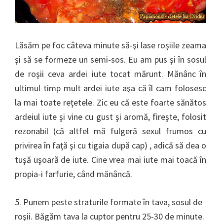
Lăsăm pe foc câteva minute să-şi lase roşiile zeama
şi să se formeze un semi-sos. Eu am pus şi în sosul
de roşii ceva ardei iute tocat mărunt. Mănânc în
ultimul timp mult ardei iute aşa că îl cam folosesc
la mai toate reţetele. Zic eu că este foarte sănătos
ardeiul iute şi vine cu gust şi aromă, fireşte, folosit
rezonabil (că altfel mă fulgeră sexul frumos cu
privirea în faţă şi cu tigaia după cap) , adică să dea o
tuşă uşoară de iute. Cine vrea mai iute mai toacă în
propia-i farfurie, când mănâncă.
5. Punem peste straturile formate în tava, sosul de
roşii. Băgăm tava la cuptor pentru 25-30 de minute.