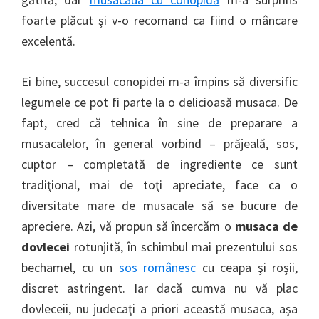
foarte plăcut şi v-o recomand ca fiind o mâncare
excelentă.
Ei bine, succesul conopidei m-a împins să diversific
legumele ce pot fi parte la o delicioasă musaca. De
fapt, cred că tehnica în sine de preparare a
musacalelor, în general vorbind – prăjeală, sos,
cuptor – completată de ingrediente ce sunt
tradiţional, mai de toţi apreciate, face ca o
diversitate mare de musacale să se bucure de
apreciere. Azi, vă propun să încercăm o
musaca de
dovlecei
rotunjită, în schimbul mai prezentului sos
bechamel, cu un
sos românesc
cu ceapa şi roşii,
discret astringent. Iar dacă cumva nu vă plac
dovleceii, nu judecaţi a priori această musaca, aşa