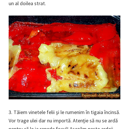
un al doilea strat.
3. Tăiem vinetele felii şi le rumenim în tigaia încinsă.
Vor trage ulei dar nu importă. Atenţie să nu se ardă
pentru că le ia repede focul! Aşezăm peste ardeii