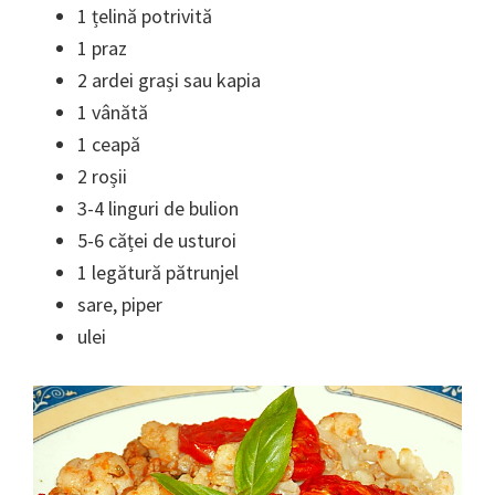
1 țelină potrivită
1 praz
2 ardei grași sau kapia
1 vânătă
1 ceapă
2 roșii
3-4 linguri de bulion
5-6 căței de usturoi
1 legătură pătrunjel
sare, piper
ulei