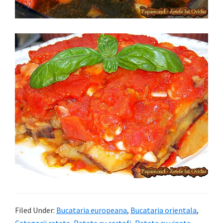
Filed Under:
Bucataria europeana
,
Bucataria orientala
,