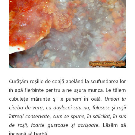
Curăţăm roşiile de coajă apelând la scufundarea lor
în apă fierbinte pentru a ne uşura munca. Le tăiem
cubuleţe mărunte şi le punem în oală.
Uneori la
ciorba de vara, cu dovlecei sau nu, folosesc şi roşii
întregi conservate, cum se spune, în salicilat, în sus
de roşii, foarte gustoase şi acrişoare.
Lăsăm să
înceapă să fiarbă.