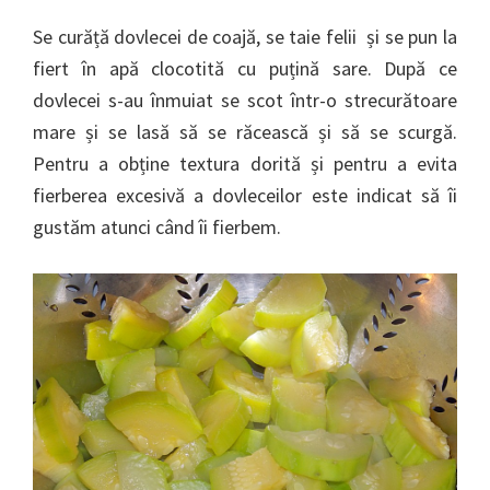
Se curăță dovlecei de coajă, se taie felii și se pun la
fiert în apă clocotită cu puțină sare. După ce
dovlecei s-au înmuiat se scot într-o strecurătoare
mare și se lasă să se răcească și să se scurgă.
Pentru a obține textura dorită și pentru a evita
fierberea excesivă a dovleceilor este indicat să îi
gustăm atunci când îi fierbem.