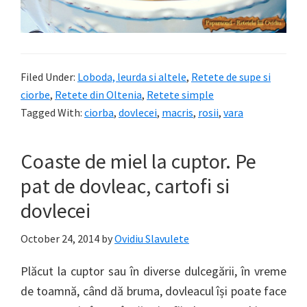
Filed Under:
Loboda, leurda si altele
,
Retete de supe si
ciorbe
,
Retete din Oltenia
,
Retete simple
Tagged With:
ciorba
,
dovlecei
,
macris
,
rosii
,
vara
Coaste de miel la cuptor. Pe
pat de dovleac, cartofi si
dovlecei
October 24, 2014
by
Ovidiu Slavulete
Plăcut la cuptor sau în diverse dulcegării, în vreme
de toamnă, când dă bruma, dovleacul își poate face