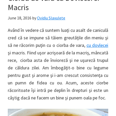
Macris
June 18, 2016
by
Ovidiu Slavulete
Având în vedere că suntem luaţi cu asalt de caniculă
cred că se impune să tăiem greutăţile din meniu şi
să ne răcorim puţin cu o ciorba de vara,
cu dovlecei
şi macris. Fiind uşor acrişoară de la macriş, mâncată
rece, ciorba asta de învioreză şi ne uşureză trupul
de căldura zilei. Am îmbogăţit-o bine cu legume
pentru gust şi arome şi i-am crescut consistenţa cu
un pumn de fidea cu ou. Acum, aceste ciorbe
răcoritoate îşi intră pe deplin în drepturi şi este un
câştig dacă ne facem un bine şi punem oala pe foc.