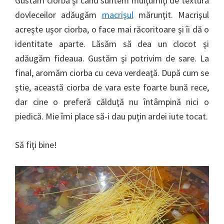
Gustăm ciorba şi când suntem mulţumiţi de textura
dovleceilor adăugăm
macrişul
mărunţit. Macrişul
acreşte uşor ciorba, o face mai răcoritoare şi îi dă o
identitate aparte. Lăsăm să dea un clocot şi
adăugăm fideaua. Gustăm şi potrivim de sare. La
final, aromăm ciorba cu ceva verdeaţă. După cum se
ştie, această ciorba de vara este foarte bună rece,
dar cine o preferă călduţă nu întâmpină nici o
piedică. Mie îmi place să-i dau puţin ardei iute tocat.
Să fiţi bine!