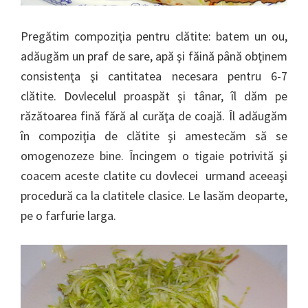
Pregătim compoziţia pentru clătite: batem un ou,
adăugăm un praf de sare, apă şi făină până obţinem
consistenţa şi cantitatea necesara pentru 6-7
clătite. Dovlecelul proaspăt şi tânar, îl dăm pe
răzătoarea fină fără al curăţa de coajă. Îl adăugăm
în compoziţia de clătite şi amestecăm să se
omogenozeze bine. Încingem o tigaie potrivită şi
coacem aceste clatite cu dovlecei urmand aceeaşi
procedură ca la clatitele clasice. Le lasăm deoparte,
pe o farfurie larga.