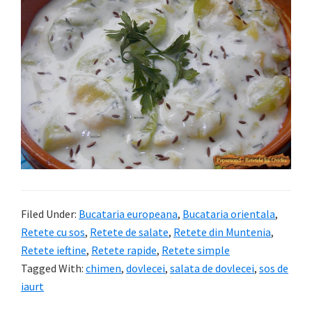
Filed Under:
Bucataria europeana
,
Bucataria orientala
,
Retete cu sos
,
Retete de salate
,
Retete din Muntenia
,
Retete ieftine
,
Retete rapide
,
Retete simple
Tagged With:
chimen
,
dovlecei
,
salata de dovlecei
,
sos de
iaurt