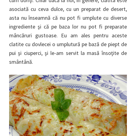
cum doriţi. Chiar dacă la noi, în genere, clatita este
asociată cu ceva dulce, cu un preparat de desert,
asta nu înseamnă că nu pot fi umplute cu diverse
ingrediente şi că pe baza lor nu pot fi preparate
mâncăruri gustoase. Eu am ales pentru aceste
clatite cu dovlecei o umplutură pe bază de piept de
pui şi ciuperci, şi le-am servit la masă însoţite de
smântână.