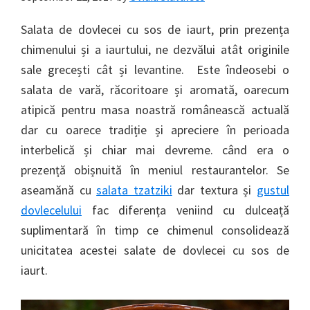
Salata de dovlecei cu sos de iaurt, prin prezența
chimenului și a iaurtului, ne dezvălui atât originile
sale grecești cât și levantine. Este îndeosebi o
salata de vară, răcoritoare și aromată, oarecum
atipică pentru masa noastră românească actuală
dar cu oarece tradiție și apreciere în perioada
interbelică și chiar mai devreme. când era o
prezență obișnuită în meniul restaurantelor. Se
aseamănă cu
salata tzatziki
dar textura și
gustul
dovlecelului
fac diferența veniind cu dulceață
suplimentară în timp ce chimenul consolidează
unicitatea acestei salate de dovlecei cu sos de
iaurt.