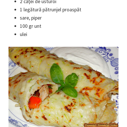
2 căţei de usturoi
1 legătură pătrunjel proaspăt
sare, piper
100 gr unt
ulei