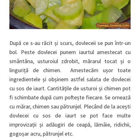
După ce s-au răcit și scurs, dovleceii se pun într-un
bol. Peste dovlecei punem iaurtul amestecat cu
smântâna, usturoiul zdrobit, mărarul tocat și o
linguriță de chimen. Amestecăm ușor toate
ingredientele și obșinem astfel salata de dovlecei
cu sos de iaurt. Cantitățile de usturoi și chimen pot
fi schimbate după cum poftește fiecare. Se ornează
cu mărar, chimen sau pătrunjel. Plecând de la acești
dovlecei cu sos de iaurt se pot face multe
improvizații și adăugiri de ceapă, lămâie, ridichii,
gogoșar acru, pătrunjel etc.