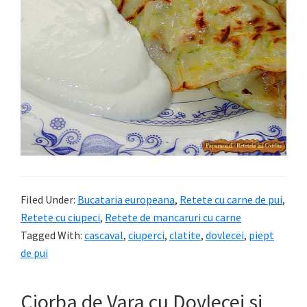
Filed Under:
Bucataria europeana
,
Retete cu carne de pui
,
Retete cu ciupeci
,
Retete de mancaruri cu carne
Tagged With:
cascaval
,
ciuperci
,
clatite
,
dovlecei
,
piept
de pui
Ciorba de Vara cu Dovlecei si