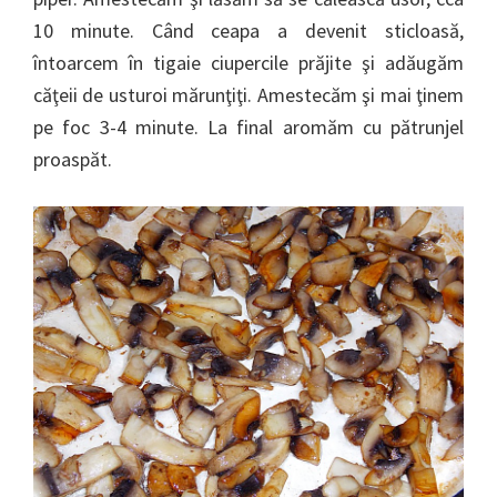
10 minute. Când ceapa a devenit sticloasă,
întoarcem în tigaie ciupercile prăjite şi adăugăm
căţeii de usturoi mărunţiţi. Amestecăm şi mai ţinem
pe foc 3-4 minute. La final aromăm cu pătrunjel
proaspăt.