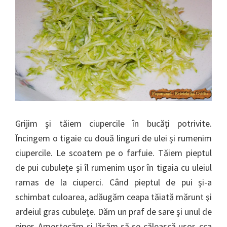
Grijim şi tăiem ciupercile în bucăţi potrivite.
Încingem o tigaie cu două linguri de ulei şi rumenim
ciupercile. Le scoatem pe o farfuie. Tăiem pieptul
de pui cubuleţe şi îl rumenim uşor în tigaia cu uleiul
ramas de la ciuperci. Când pieptul de pui şi-a
schimbat culoarea, adăugăm ceapa tăiată mărunt şi
ardeiul gras cubuleţe. Dăm un praf de sare şi unul de
piper. Amestecăm şi lăsăm să se călească usor, cca