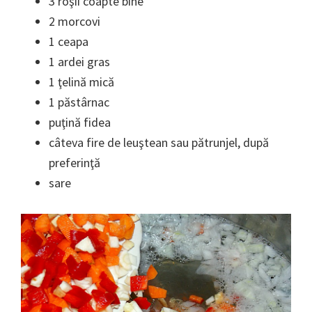
3 roşii coapte bine
2 morcovi
1 ceapa
1 ardei gras
1 ţelină mică
1 păstârnac
puţină fidea
câteva fire de leuştean sau pătrunjel, după
preferinţă
sare