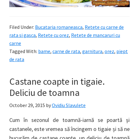
Filed Under:
Bucataria romaneasca
,
Retete cu carne de
rata si gasca
,
Retete cu orez
,
Retete de mancaruri cu
carne
Tagged With:
bame
,
carne de rata
,
garnitura
,
orez
,
piept
de rata
Castane coapte in tigaie.
Deliciu de toamna
October 29, 2015
by
Ovidiu Slavulete
Cum în sezonul de toamnă-iarnă se poartă și
castanele, este vremea să încingem o tigaie și să ne
bucurăm de castane coapte, un deliciu de toamnă