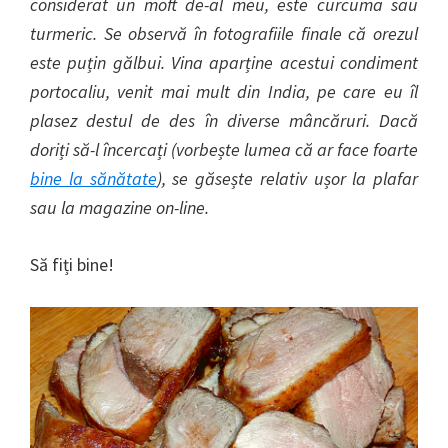
considerat un moft de-al meu, este curcuma sau
turmeric. Se observă în fotografiile finale că orezul
este puțin gălbui. Vina aparține acestui condiment
portocaliu, venit mai mult din India, pe care eu îl
plasez destul de des în diverse mâncăruri. Dacă
doriți să-l încercați (vorbește lumea că ar face foarte
bine la sănătate
), se găsește relativ ușor la plafar
sau la magazine on-line.
Să fiți bine!