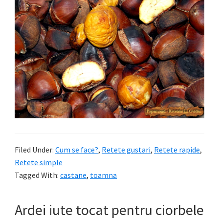
Filed Under:
Cum se face?
,
Retete gustari
,
Retete rapide
,
Retete simple
Tagged With:
castane
,
toamna
Ardei iute tocat pentru ciorbele