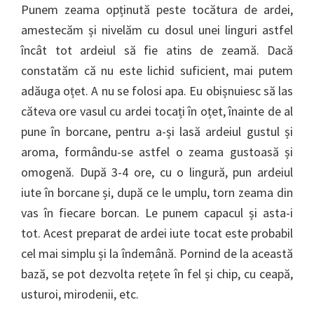
Punem zeama opținută peste tocătura de ardei,
amestecăm și nivelăm cu dosul unei linguri astfel
încât tot ardeiul să fie atins de zeamă. Dacă
constatăm că nu este lichid suficient, mai putem
adăuga oțet. A nu se folosi apa. Eu obișnuiesc să las
căteva ore vasul cu ardei tocați în oțet, înainte de al
pune în borcane, pentru a-și lasă ardeiul gustul și
aroma, formându-se astfel o zeama gustoasă și
omogenă. După 3-4 ore, cu o lingură, pun ardeiul
iute în borcane și, după ce le umplu, torn zeama din
vas în fiecare borcan. Le punem capacul și asta-i
tot. Acest preparat de ardei iute tocat este probabil
cel mai simplu și la îndemână. Pornind de la această
bază, se pot dezvolta rețete în fel și chip, cu ceapă,
usturoi, mirodenii, etc.