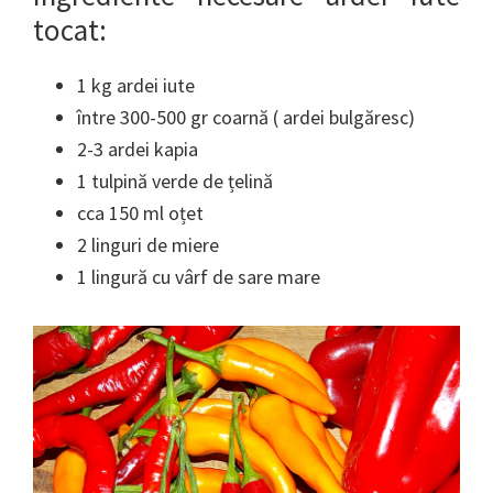
tocat:
1 kg ardei iute
între 300-500 gr coarnă ( ardei bulgăresc)
2-3 ardei kapia
1 tulpină verde de țelină
cca 150 ml oțet
2 linguri de miere
1 lingură cu vârf de sare mare