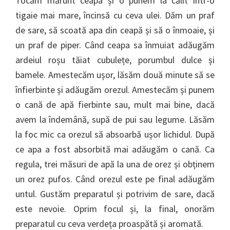
Tocăm mărunt ceapa și o punem la călit într-o
tigaie mai mare, încinsă cu ceva ulei. Dăm un praf
de sare, să scoată apa din ceapă și să o înmoaie, și
un praf de piper. Când ceapa sa înmuiat adăugăm
ardeiul roșu tăiat cubulețe, porumbul dulce și
bamele. Amestecăm ușor, lăsăm două minute să se
înfierbinte și adăugăm orezul. Amestecăm și punem
o cană de apă fierbinte sau, mult mai bine, dacă
avem la îndemână, supă de pui sau legume. Lăsăm
la foc mic ca orezul să absoarbă ușor lichidul. După
ce apa a fost absorbită mai adăugăm o cană. Ca
regula, trei măsuri de apă la una de orez și obținem
un orez pufos. Când orezul este pe final adăugăm
untul. Gustăm preparatul și potrivim de sare, dacă
este nevoie. Oprim focul și, la final, onorăm
preparatul cu ceva verdeța proaspătă și aromată.