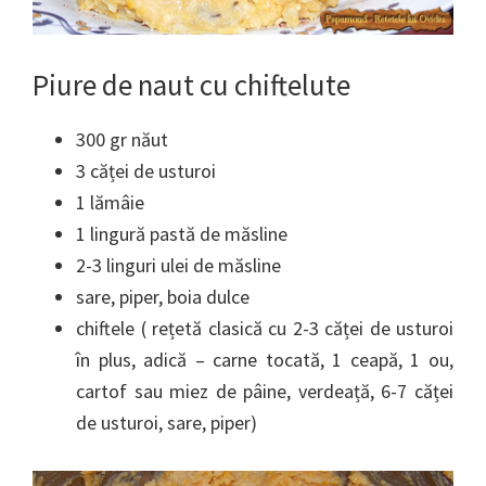
Piure de naut cu chiftelute
300 gr năut
3 căței de usturoi
1 lămâie
1 lingură pastă de măsline
2-3 linguri ulei de măsline
sare, piper, boia dulce
chiftele ( rețetă clasică cu 2-3 căței de usturoi
în plus, adică – carne tocată, 1 ceapă, 1 ou,
cartof sau miez de pâine, verdeață, 6-7 căței
de usturoi, sare, piper)