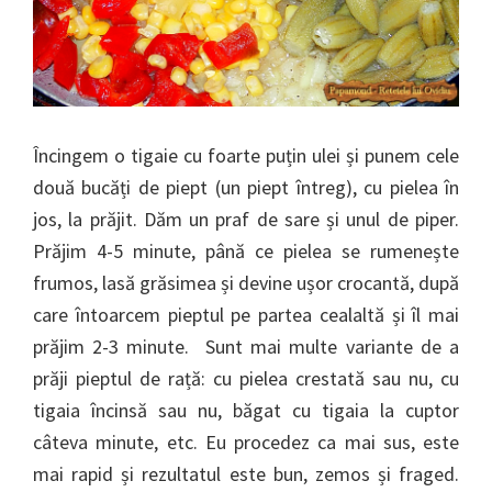
Încingem o tigaie cu foarte puțin ulei și punem cele
două bucăți de piept (un piept întreg), cu pielea în
jos, la prăjit. Dăm un praf de sare și unul de piper.
Prăjim 4-5 minute, până ce pielea se rumenește
frumos, lasă grăsimea și devine ușor crocantă, după
care întoarcem pieptul pe partea cealaltă și îl mai
prăjim 2-3 minute. Sunt mai multe variante de a
prăji pieptul de rață: cu pielea crestată sau nu, cu
tigaia încinsă sau nu, băgat cu tigaia la cuptor
câteva minute, etc. Eu procedez ca mai sus, este
mai rapid și rezultatul este bun, zemos și fraged.