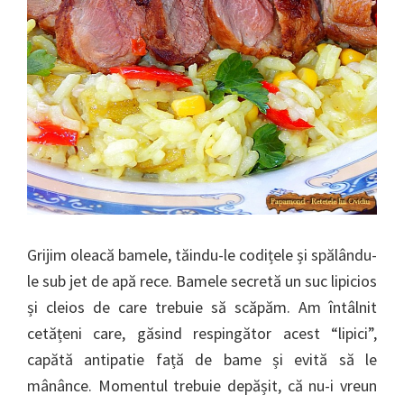
Grijim oleacă bamele, tăindu-le codițele și spălându-
le sub jet de apă rece. Bamele secretă un suc lipicios
și cleios de care trebuie să scăpăm. Am întâlnit
cetățeni care, găsind respingător acest “lipici”,
capătă antipatie față de bame și evită să le
mânânce. Momentul trebuie depășit, că nu-i vreun