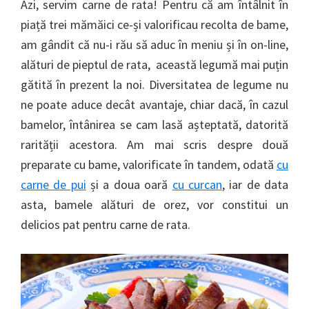
Azi, servim carne de rata! Pentru că am întâlnit în
piață trei mămăici ce-și valorificau recolta de bame,
am gândit că nu-i rău să aduc în meniu și în on-line,
alături de pieptul de rata, această legumă mai puțin
gătită în prezent la noi. Diversitatea de legume nu
ne poate aduce decât avantaje, chiar dacă, în cazul
bamelor, întânirea se cam lasă așteptată, datorită
rarității acestora. Am mai scris despre două
preparate cu bame, valorificate în tandem, odată
cu
carne de pui
și a doua oară
cu curcan
, iar de data
asta, bamele alături de orez, vor constitui un
delicios pat pentru carne de rata.