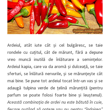
Ardeiul, atât iute cât și cel bulgăresc, se taie
rondele cu cuțitul, cât de mărunt, fără a depune
vreo muncă inutilă de înlăturare a semințelor.
Ardeiul kapia, care va da aromă și dulceață, se taie
sferturi, se înlătură nervurile, și se mărunțește cât
mai bine. Se pune tot ardeiul tocat într-un vas și se
adaugă tulpina verde de țelină mărunțită (pentru
parfum se poate folosi foarte bine și leuștenul).
Această combinația de ardei nu este bătută în cuie,
fiecare putând să opteze sau nu pentru “îndoirea”