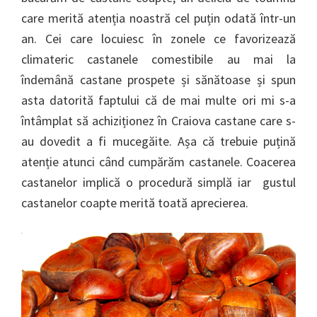
care merită atenția noastră cel puțin odată într-un
an. Cei care locuiesc în zonele ce favorizează
climateric castanele comestibile au mai la
îndemână castane prospete și sănătoase și spun
asta datorită faptului că de mai multe ori mi s-a
întâmplat să achiziționez în Craiova castane care s-
au dovedit a fi mucegăite. Așa că trebuie puțină
atenție atunci când cumpărăm castanele. Coacerea
castanelor implică o procedură simplă iar gustul
castanelor coapte merită toată aprecierea.