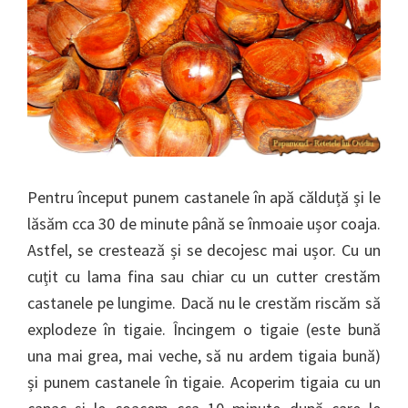
Pentru început punem castanele în apă călduță și le
lăsăm cca 30 de minute până se înmoaie ușor coaja.
Astfel, se crestează și se decojesc mai ușor. Cu un
cuțit cu lama fina sau chiar cu un cutter crestăm
castanele pe lungime. Dacă nu le crestăm riscăm să
explodeze în tigaie. Încingem o tigaie (este bună
una mai grea, mai veche, să nu ardem tigaia bună)
și punem castanele în tigaie. Acoperim tigaia cu un