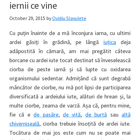
iernii ce vine
October 29, 2015
by
Ovidiu Slavulete
Cu puțin înainte de a mă înconjura iarna, cu ultimi
ardei găsiți în grădină, pe lângă
iuțica
deja
adăpostită în cămară, am mai pregătit câteva
borcane cu ardei iute tocat destinat să înveselească
ciorba de peste iarnă și să lupte cu oxidarea
organismului sedentar. Admițând că sunt degrabă
mâncător de ciorbe, nu mă pot lipsi de participarea
diversificată a ardeiului iute, alături de hrean și, la
multe ciorbe, zeama de varză. Așa că, pentru mine,
fie că e
de pasăre
,
de vită
,
de burtă
sau
altă
chiverniseală
, ciorba trebuie însoțită de ardei iute.
Tocătura de mai jos este cum nu se poate mai