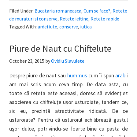
Filed Under:
Bucataria romaneasca
,
Cum se face?
,
Retete
de muraturi si conserve
,
Retete ieftine
,
Retete rapide
Tagged With:
ardei iute
,
conserve
,
iutica
Piure de Naut cu Chiftelute
October 23, 2015
by
Ovidiu Slavulete
Despre piure de naut sau
hummus
cum îi spun
arabi
i
am mai scris acum ceva timp. De data asta, cu
toate că rețeta este aceeași, doresc să evidențiez
asocierea cu chifteluțe ușor usturoiate, tandem ce,
zic eu, prezintă atractivitate ridicată. De ce
usturoiate? Pentru că usturoiul echilibrează gustul
ușor dulce, potrivindu-se foarte bine cu pasta de