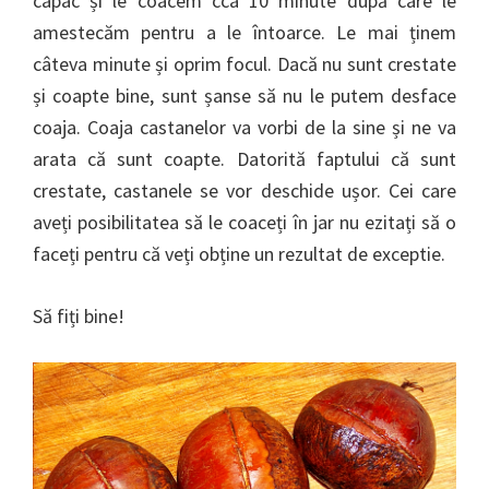
capac și le coacem cca 10 minute după care le
amestecăm pentru a le întoarce. Le mai ținem
câteva minute și oprim focul. Dacă nu sunt crestate
și coapte bine, sunt șanse să nu le putem desface
coaja. Coaja castanelor va vorbi de la sine și ne va
arata că sunt coapte. Datorită faptului că sunt
crestate, castanele se vor deschide ușor. Cei care
aveți posibilitatea să le coaceți în jar nu ezitați să o
faceți pentru că veți obține un rezultat de exceptie.
Să fiți bine!