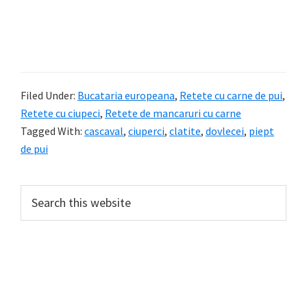
Filed Under:
Bucataria europeana
,
Retete cu carne de pui
,
Retete cu ciupeci
,
Retete de mancaruri cu carne
Tagged With:
cascaval
,
ciuperci
,
clatite
,
dovlecei
,
piept
de pui
Primary
Search
this
Sidebar
website