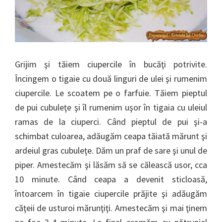
Grijim şi tăiem ciupercile în bucăţi potrivite.
Încingem o tigaie cu două linguri de ulei şi rumenim
ciupercile. Le scoatem pe o farfuie. Tăiem pieptul
de pui cubuleţe şi îl rumenim uşor în tigaia cu uleiul
ramas de la ciuperci. Când pieptul de pui şi-a
schimbat culoarea, adăugăm ceapa tăiată mărunt şi
ardeiul gras cubuleţe. Dăm un praf de sare şi unul de
piper. Amestecăm şi lăsăm să se călească usor, cca
10 minute. Când ceapa a devenit sticloasă,
întoarcem în tigaie ciupercile prăjite şi adăugăm
căţeii de usturoi mărunţiţi. Amestecăm şi mai ţinem