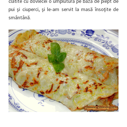
clatite cu dovlecei o umplutură pe bază de piept de
pui şi ciuperci, şi le-am servit la masă însoţite de
smântână.