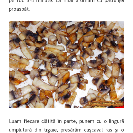
pe foc 3-4 minute. La final aromăm cu pătrunjel
proaspăt.
Luam fiecare clătită în parte, punem cu o lingură
umplutură din tigaie, presărăm caşcaval ras şi o