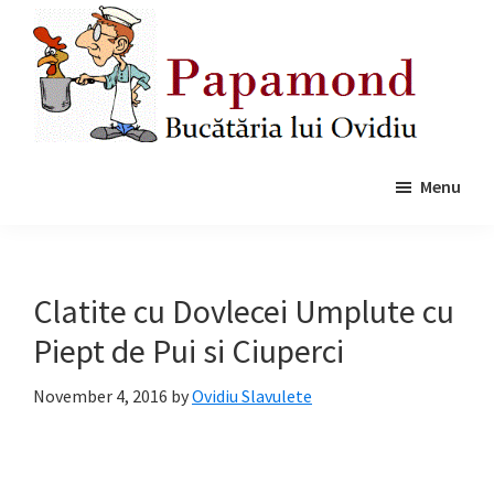
Skip
Skip
to
to
main
primary
content
sidebar
Papamond
Menu
Clatite cu Dovlecei Umplute cu
Piept de Pui si Ciuperci
November 4, 2016
by
Ovidiu Slavulete