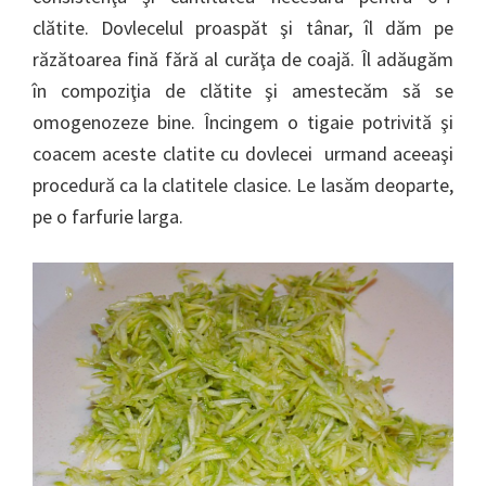
clătite. Dovlecelul proaspăt şi tânar, îl dăm pe
răzătoarea fină fără al curăţa de coajă. Îl adăugăm
în compoziţia de clătite şi amestecăm să se
omogenozeze bine. Încingem o tigaie potrivită şi
coacem aceste clatite cu dovlecei urmand aceeaşi
procedură ca la clatitele clasice. Le lasăm deoparte,
pe o farfurie larga.