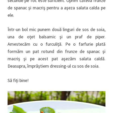
secunde pe foc este suficient. Oprim căteva frunze
de spanac şi macriş pentru a aşeza salata calda pe
ele.
Într-un bol mic punem două linguri de sos de soia,
una de oţet balsamic şi un praf de piper.
Amestecăm cu o furculiţă. Pe o farfurie plată
formăm un pat rotund din frunze de spanac şi
macriş şi pe acest pat aşezăm salata caldă.
Deasupra, împrăştiem dressing-ul cu sos de soia.
Să fiţi bine!