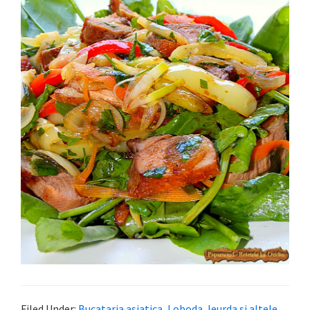
Filed Under:
Bucataria asiatica
,
Loboda, leurda si altele
,