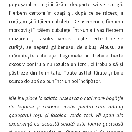
gogoşarul acru şi îi ăsăm deoparte să se scurgă.
Fierbem cartofii în coajă şi, după ce se răcesc, îi
curăţăm şi îi tăiem cubuleţe. De asemenea, fierbem
morcovi şi îi tăiem cubuleţe. Într-un alt vas fierbem
mazărea şi fasolea verde. Ouăle fierte bine se
curăţă, se separă gălbenuşul de albuş. Albuşul se
mărunţeşte cubuleţe. Legumele nu trebuie fierte
excesiv pentru a nu rezulta un terci, ci trebuie să-şi
păstreze din fermitate. Toate astfel tăiate şi bine
scurse de apă se pun într-un bol încăpător.
Mie îmi place la salata ruseasca o mai mare bogăţie
de legume şi culoare, motiv pentru care adaug
gogoşarul roşu şi fasolea verde teci. Vă spun din
experienţă ca această salată este foarte gustoasă