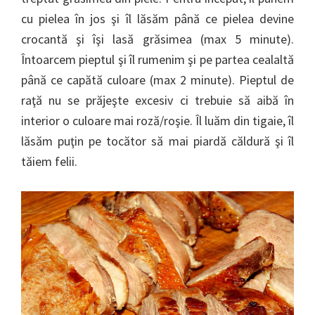
cu pielea în jos şi îl lăsăm până ce pielea devine
crocantă şi îşi lasă grăsimea (max 5 minute).
Întoarcem pieptul şi îl rumenim şi pe partea cealaltă
până ce capătă culoare (max 2 minute). Pieptul de
raţă nu se prăjeşte excesiv ci trebuie să aibă în
interior o culoare mai roză/roşie. Îl luăm din tigaie, îl
lăsăm puţin pe tocător să mai piardă căldură şi îl
tăiem felii.