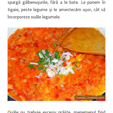
spargă gălbenuşurile, fără a le bate. Le punem în
tigaie, peste legume şi le amestecăm uşor, cât să
încorporeze ouăle legumele.
Ouăle nu trebuie excesiv prăjite, menemenul find