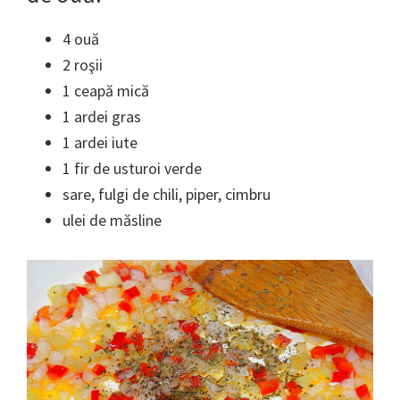
4 ouă
2 roşii
1 ceapă mică
1 ardei gras
1 ardei iute
1 fir de usturoi verde
sare, fulgi de chili, piper, cimbru
ulei de măsline