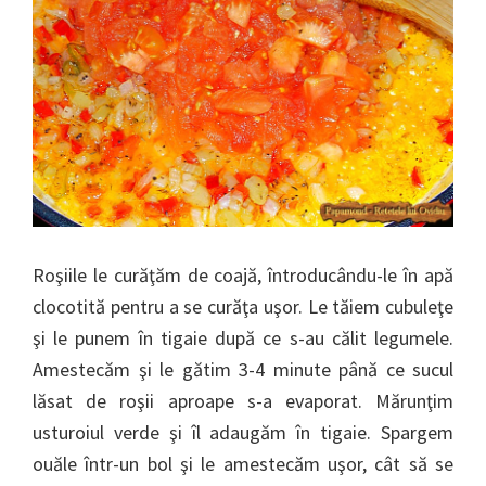
Roşiile le curăţăm de coajă, întroducându-le în apă
clocotită pentru a se curăţa uşor. Le tăiem cubuleţe
şi le punem în tigaie după ce s-au călit legumele.
Amestecăm şi le gătim 3-4 minute până ce sucul
lăsat de roşii aproape s-a evaporat. Mărunţim
usturoiul verde şi îl adaugăm în tigaie. Spargem
ouăle într-un bol şi le amestecăm uşor, cât să se