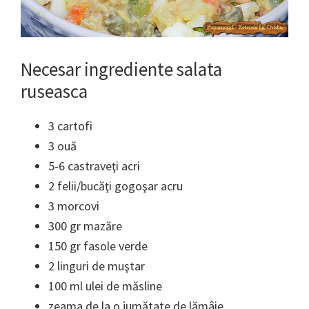
Necesar ingrediente salata
ruseasca
3 cartofi
3 ouă
5-6 castraveţi acri
2 felii/bucăţi gogoşar acru
3 morcovi
300 gr mazăre
150 gr fasole verde
2 linguri de muştar
100 ml ulei de măsline
zeama de la o jumătate de lămâie