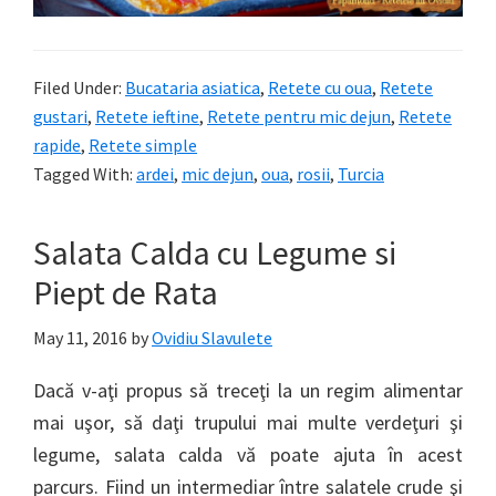
Filed Under:
Bucataria asiatica
,
Retete cu oua
,
Retete
gustari
,
Retete ieftine
,
Retete pentru mic dejun
,
Retete
rapide
,
Retete simple
Tagged With:
ardei
,
mic dejun
,
oua
,
rosii
,
Turcia
Salata Calda cu Legume si
Piept de Rata
May 11, 2016
by
Ovidiu Slavulete
Dacă v-aţi propus să treceţi la un regim alimentar
mai uşor, să daţi trupului mai multe verdeţuri şi
legume, salata calda vă poate ajuta în acest
parcurs. Fiind un intermediar între salatele crude şi