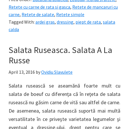
Retete cu carne de rata si gasca
,
Retete de mancaruri cu
carne
,
Retete de salate
,
Retete simple
Tagged With:
ardei gras
,
dressing
,
piept de rata
,
salata
calda
Salata Ruseasca. Salata A La
Russe
April 13, 2016
by
Ovidiu Slavulete
Salata rusească se aseamănă foarte mult cu
salata de boeuf cu diferenţa că în reţeta de salata
rusească nu găsim carne de vită sau altfel de carne.
De asemenea, salata rusească suportă mai multă
versatilitate în ce priveşte varietatea legumelor şi
eventual a dressing-ului, drept pentru care se