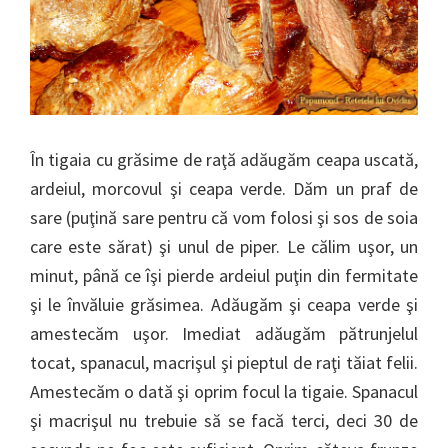
În tigaia cu grăsime de raţă adăugăm ceapa uscată,
ardeiul, morcovul şi ceapa verde. Dăm un praf de
sare (puţină sare pentru că vom folosi şi sos de soia
care este sărat) şi unul de piper. Le călim uşor, un
minut, până ce îşi pierde ardeiul puţin din fermitate
şi le învăluie grăsimea. Adăugăm şi ceapa verde şi
amestecăm uşor. Imediat adăugăm pătrunjelul
tocat, spanacul, macrişul şi pieptul de raţi tăiat felii.
Amestecăm o dată şi oprim focul la tigaie. Spanacul
şi macrişul nu trebuie să se facă terci, deci 30 de