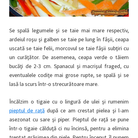
Se spală legumele şi se taie mai mare respectiv,
ardeiul roşu şi galben se taie pe lung în fâşii, ceapa
uscată se taie felii, morcovul se taie fâşii subţiri cu
un curăţător. De asemenea, ceapa verde o tăiem
bucăţi de 2-3 cm. Spanacul şi macrişul fraged, cu
eventualele codiţe mai grose rupte, se spală şi se
lasă la scurs într-o strecurătoare mare.
Încălzim o tigaie cu o lingură de ulei şi rumenim
pieptul de raţă
după ce am crestat pielea şi l-am
asezonat cu sare şi piper. Pieptul de raţă se pune
într-o tigaie călduţă ci nu încinsă, pentru a elimina
treptat grăsimea din piele. Pentru început, îl punem