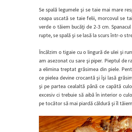
Se spală legumele şi se taie mai mare respe
ceapa uscată se taie felii, morcovul se ta
verde o tăiem bucăţi de 2-3 cm. Spanacul 
rupte, se spală şi se lasă la scurs într-o s
Încălzim o tigaie cu o lingură de ulei şi 
am asezonat cu sare şi piper. Pieptul de ra
a elimina treptat grăsimea din piele. Pentr
ce pielea devine crocantă şi îşi lasă grăs
şi pe partea cealaltă până ce capătă cul
excesiv ci trebuie să aibă în interior o cul
pe tocător să mai piardă căldură şi îl tăiem 