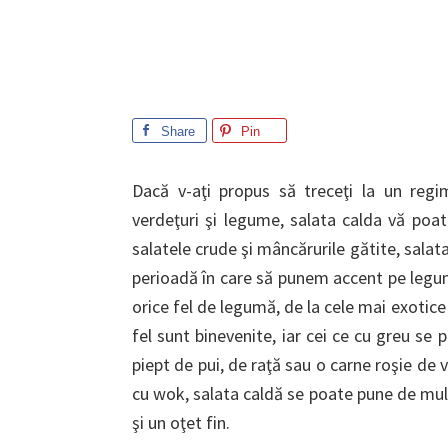
Share
Pin
Dacă v-aţi propus să treceţi la un regi
verdeţuri şi legume, salata calda vă poat
salatele crude şi mâncărurile gătite, salata
perioadă în care să punem accent pe legume
orice fel de legumă, de la cele mai exotic
fel sunt binevenite, iar cei ce cu greu se
piept de pui, de raţă sau o carne roşie de v
cu wok, salata caldă se poate pune de mult
şi un oţet fin.