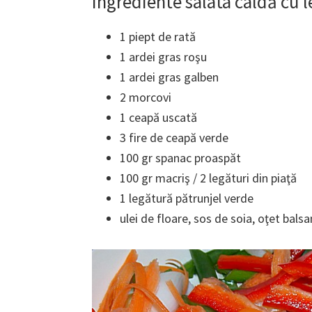
Ingrediente salata caldă cu 
1 piept de rată
1 ardei gras roşu
1 ardei gras galben
2 morcovi
1 ceapă uscată
3 fire de ceapă verde
100 gr spanac proaspăt
100 gr macriş / 2 legături din piaţă
1 legătură pătrunjel verde
ulei de floare, sos de soia, oţet balsa