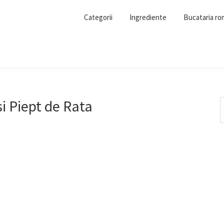
Categorii
Ingrediente
Bucataria r
i Piept de Rata
S
t
w