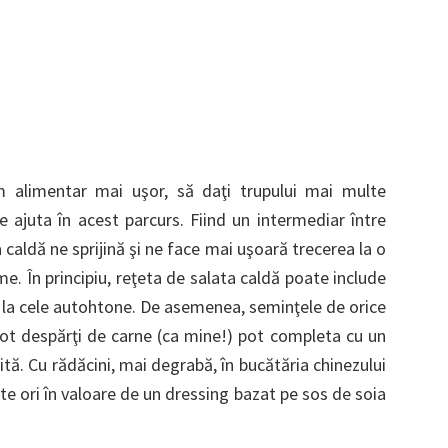
m alimentar mai uşor, să daţi trupului mai multe
e ajuta în acest parcurs. Fiind un intermediar între
 caldă ne sprijină şi ne face mai uşoară trecerea la o
. În principiu, reţeta de salata caldă poate include
e la cele autohtone. De asemenea, seminţele de orice
 pot despărţi de carne (ca mine!) pot completa cu un
ită. Cu rădăcini, mai degrabă, în bucătăria chinezului
e ori în valoare de un dressing bazat pe sos de soia