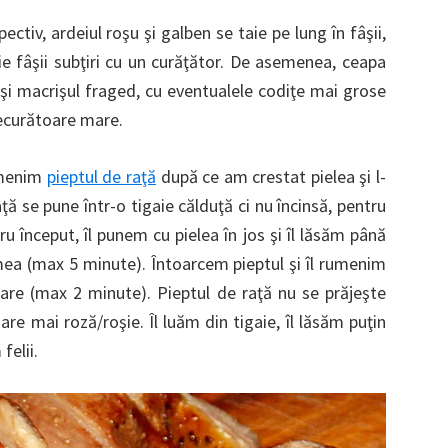
ctiv, ardeiul roşu şi galben se taie pe lung în fâşii,
ie fâşii subţiri cu un curăţător. De asemenea, ceapa
şi macrişul fraged, cu eventualele codiţe mai grose
trecurătoare mare.
rumenim
pieptul de raţă
după ce am crestat pielea şi l-
ţă se pune într-o tigaie călduţă ci nu încinsă, pentru
u început, îl punem cu pielea în jos şi îl lăsăm până
imea (max 5 minute). Întoarcem pieptul şi îl rumenim
oare (max 2 minute). Pieptul de raţă nu se prăjeşte
oare mai roză/roşie. Îl luăm din tigaie, îl lăsăm puţin
felii.