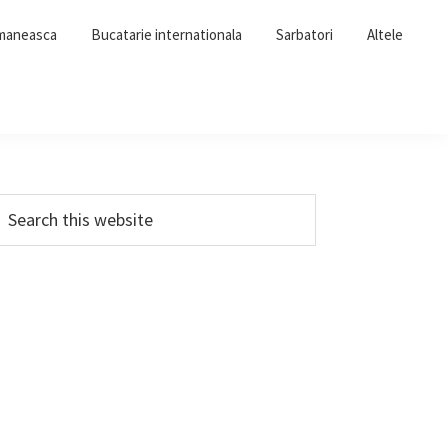
omaneasca
Bucatarie internationala
Sarbatori
Altele
Primary
earch
his
Sidebar
ebsite