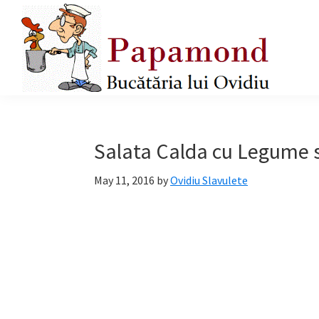
Skip
Skip
Skip
to
to
to
primary
main
primary
navigation
content
sidebar
Papamond
Salata Calda cu Legume s
May 11, 2016
by
Ovidiu Slavulete