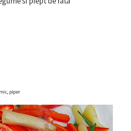
legume si piept de rata
mic, piper