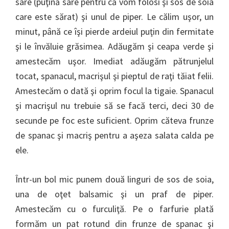
sare (puţină sare pentru că vom folosi şi sos de soia
care este sărat) şi unul de piper. Le călim uşor, un
minut, până ce îşi pierde ardeiul puţin din fermitate
şi le învăluie grăsimea. Adăugăm şi ceapa verde şi
amestecăm uşor. Imediat adăugăm pătrunjelul
tocat, spanacul, macrişul şi pieptul de raţi tăiat felii.
Amestecăm o dată şi oprim focul la tigaie. Spanacul
şi macrişul nu trebuie să se facă terci, deci 30 de
secunde pe foc este suficient. Oprim căteva frunze
de spanac şi macriş pentru a aşeza salata calda pe
ele.
Într-un bol mic punem două linguri de sos de soia,
una de oţet balsamic şi un praf de piper.
Amestecăm cu o furculiţă. Pe o farfurie plată
formăm un pat rotund din frunze de spanac şi