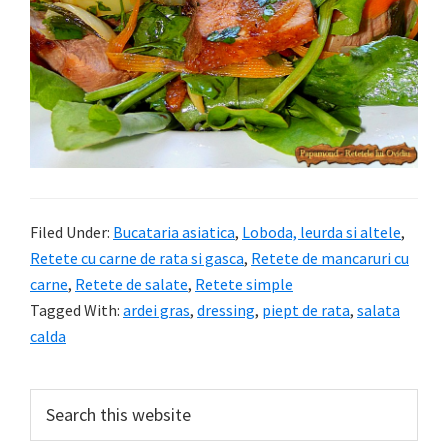
Filed Under:
Bucataria asiatica
,
Loboda, leurda si altele
,
Retete cu carne de rata si gasca
,
Retete de mancaruri cu
carne
,
Retete de salate
,
Retete simple
Tagged With:
ardei gras
,
dressing
,
piept de rata
,
salata
calda
Primary
Search
this
Sidebar
website