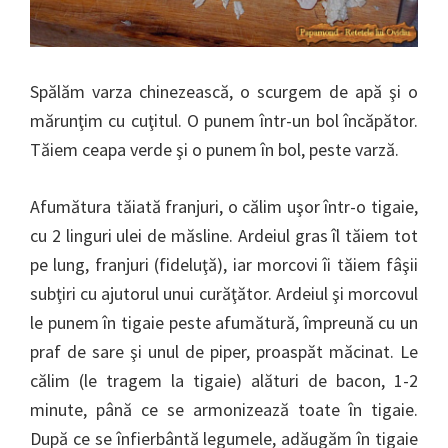
Spălăm varza chinezească, o scurgem de apă şi o
mărunţim cu cuţitul. O punem într-un bol încăpător.
Tăiem ceapa verde şi o punem în bol, peste varză.
Afumătura tăiată franjuri, o călim uşor într-o tigaie,
cu 2 linguri ulei de măsline. Ardeiul gras îl tăiem tot
pe lung, franjuri (fideluţă), iar morcovi îi tăiem fâşii
subţiri cu ajutorul unui curăţător. Ardeiul şi morcovul
le punem în tigaie peste afumătură, împreună cu un
praf de sare şi unul de piper, proaspăt măcinat. Le
călim (le tragem la tigaie) alături de bacon, 1-2
minute, până ce se armonizează toate în tigaie.
După ce se înfierbântă legumele, adăugăm în tigaie