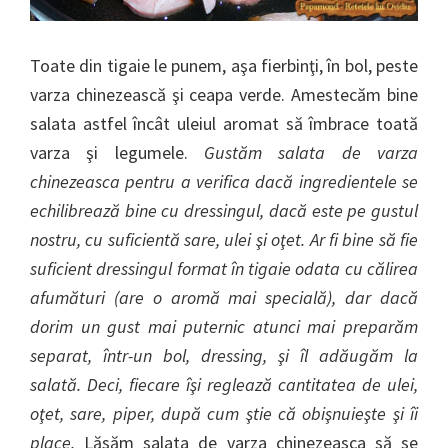
Toate din tigaie le punem, aşa fierbinţi, în bol, peste
varza chinezească şi ceapa verde. Amestecăm bine
salata astfel încât uleiul aromat să îmbrace toată
varza şi legumele.
Gustăm salata de varza
chinezeasca pentru a verifica dacă ingredientele se
echilibrează bine cu dressingul, dacă este pe gustul
nostru, cu suficientă sare, ulei şi oţet. Ar fi bine să fie
suficient dressingul format în tigaie odata cu călirea
afumături (are o aromă mai specială), dar dacă
dorim un gust mai puternic atunci mai preparăm
separat, într-un bol, dressing, şi îl adăugăm la
salată. Deci, fiecare îşi reglează cantitatea de ulei,
oţet, sare, piper, după cum ştie că obişnuieşte şi îi
place.
Lăsăm salata de varza chinezeasca să se