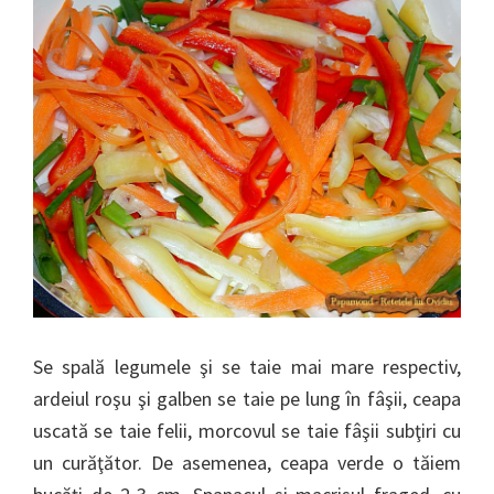
Se spală legumele şi se taie mai mare respectiv,
ardeiul roşu şi galben se taie pe lung în fâşii, ceapa
uscată se taie felii, morcovul se taie fâşii subţiri cu
un curăţător. De asemenea, ceapa verde o tăiem