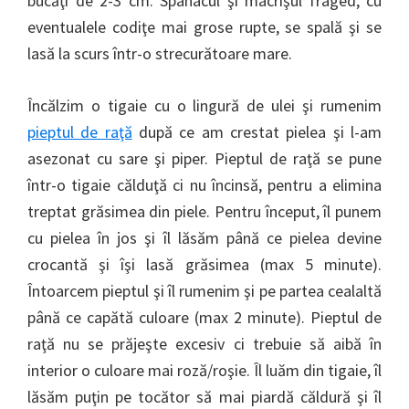
bucăţi de 2-3 cm. Spanacul şi macrişul fraged, cu
eventualele codiţe mai grose rupte, se spală şi se
lasă la scurs într-o strecurătoare mare.
Încălzim o tigaie cu o lingură de ulei şi rumenim
pieptul de raţă
după ce am crestat pielea şi l-am
asezonat cu sare şi piper. Pieptul de raţă se pune
într-o tigaie călduţă ci nu încinsă, pentru a elimina
treptat grăsimea din piele. Pentru început, îl punem
cu pielea în jos şi îl lăsăm până ce pielea devine
crocantă şi îşi lasă grăsimea (max 5 minute).
Întoarcem pieptul şi îl rumenim şi pe partea cealaltă
până ce capătă culoare (max 2 minute). Pieptul de
raţă nu se prăjeşte excesiv ci trebuie să aibă în
interior o culoare mai roză/roşie. Îl luăm din tigaie, îl
lăsăm puţin pe tocător să mai piardă căldură şi îl