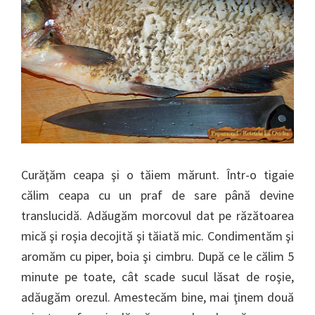
Curăţăm ceapa şi o tăiem mărunt. Într-o tigaie
călim ceapa cu un praf de sare până devine
translucidă. Adăugăm morcovul dat pe răzătoarea
mică şi roşia decojită şi tăiată mic. Condimentăm şi
aromăm cu piper, boia şi cimbru. După ce le călim 5
minute pe toate, cât scade sucul lăsat de roşie,
adăugăm orezul. Amestecăm bine, mai ţinem două