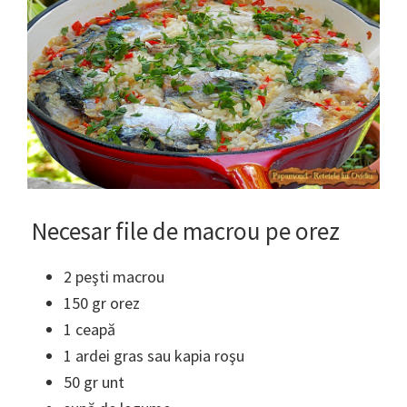
Necesar file de macrou pe orez
2 peşti macrou
150 gr orez
1 ceapă
1 ardei gras sau kapia roşu
50 gr unt