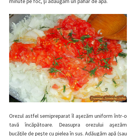
minute pe foc, şi adăugăm un pahar de apă.
Orezul astfel semipreparat îl aşezăm uniform într-o
tavă încăpătoare. Deasupra orezului aşezăm
bucăţile de peşte cu pielea în sus. Adăugăm apă (sau