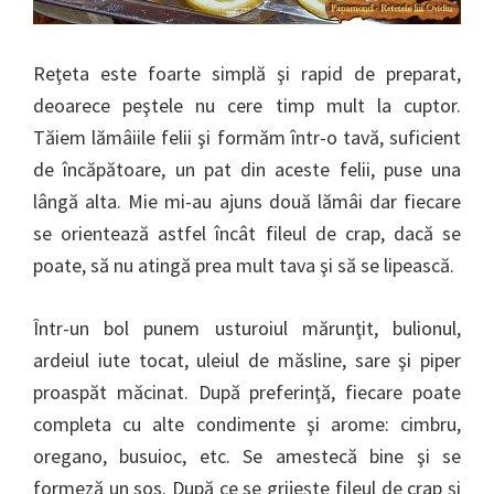
Reţeta este foarte simplă şi rapid de preparat,
deoarece peştele nu cere timp mult la cuptor.
Tăiem lămâiile felii şi formăm într-o tavă, suficient
de încăpătoare, un pat din aceste felii, puse una
lângă alta. Mie mi-au ajuns două lămâi dar fiecare
se orientează astfel încât fileul de crap, dacă se
poate, să nu atingă prea mult tava şi să se lipească.
Într-un bol punem usturoiul mărunţit, bulionul,
ardeiul iute tocat, uleiul de măsline, sare şi piper
proaspăt măcinat. După preferinţă, fiecare poate
completa cu alte condimente şi arome: cimbru,
oregano, busuioc, etc. Se amestecă bine şi se
formeză un sos. După ce se grijeşte fileul de crap şi