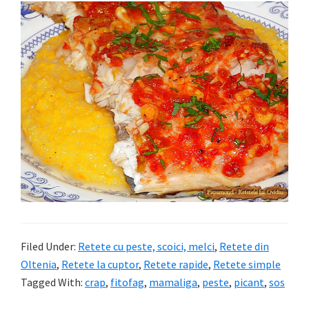
Filed Under:
Retete cu peste, scoici, melci
,
Retete din
Oltenia
,
Retete la cuptor
,
Retete rapide
,
Retete simple
Tagged With:
crap
,
fitofag
,
mamaliga
,
peste
,
picant
,
sos