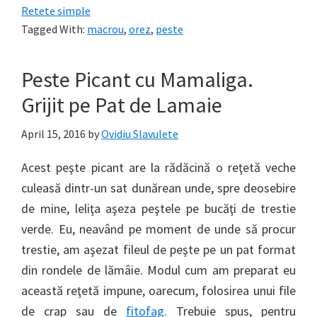
Retete simple
Tagged With:
macrou
,
orez
,
peste
Peste Picant cu Mamaliga.
Grijit pe Pat de Lamaie
April 15, 2016
by
Ovidiu Slavulete
Acest peşte picant are la rădăcină o reţetă veche
culeasă dintr-un sat dunărean unde, spre deosebire
de mine, leliţa aşeza peştele pe bucăţi de trestie
verde. Eu, neavând pe moment de unde să procur
trestie, am aşezat fileul de peşte pe un pat format
din rondele de lămâie. Modul cum am preparat eu
această reţetă impune, oarecum, folosirea unui file
de crap sau de
fitofag
. Trebuie spus, pentru