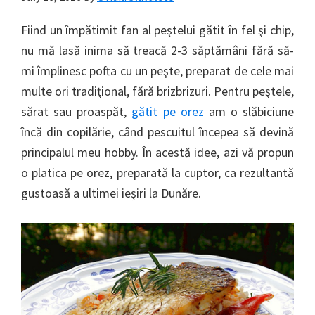
Fiind un împătimit fan al peştelui gătit în fel şi chip,
nu mă lasă inima să treacă 2-3 săptămâni fără să-
mi împlinesc pofta cu un peşte, preparat de cele mai
multe ori tradiţional, fără brizbrizuri. Pentru peştele,
sărat sau proaspăt,
gătit pe orez
am o slăbiciune
încă din copilărie, când pescuitul începea să devină
principalul meu hobby. În acestă idee, azi vă propun
o platica pe orez, preparată la cuptor, ca rezultantă
gustoasă a ultimei ieşiri la Dunăre.