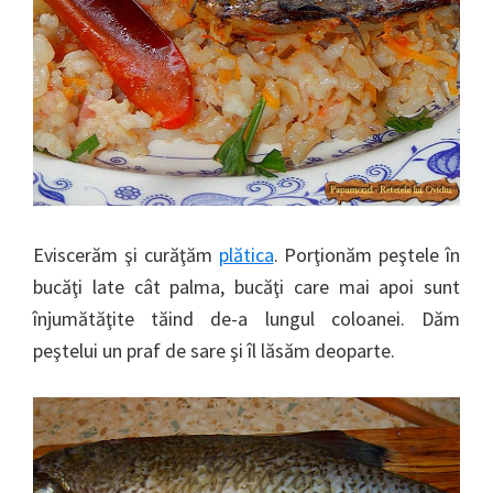
Eviscerăm şi curăţăm
plătica
. Porţionăm peştele în
bucăţi late cât palma, bucăţi care mai apoi sunt
înjumătăţite tăind de-a lungul coloanei. Dăm
peştelui un praf de sare şi îl lăsăm deoparte.