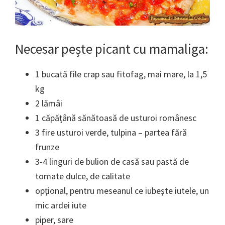
Necesar peşte picant cu mamaliga:
1 bucată file crap sau fitofag, mai mare, la 1,5
kg
2 lămâi
1 căpăţână sănătoasă de usturoi românesc
3 fire usturoi verde, tulpina – partea fără
frunze
3-4 linguri de bulion de casă sau pastă de
tomate dulce, de calitate
opţional, pentru meseanul ce iubeşte iutele, un
mic ardei iute
piper, sare