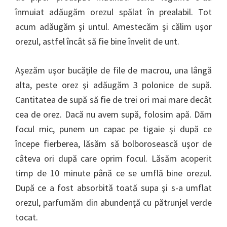
înmuiat adăugăm orezul spălat în prealabil. Tot
acum adăugăm şi untul. Amestecăm şi călim uşor
orezul, astfel încât să fie bine învelit de unt.
Aşezăm uşor bucăţile de file de macrou, una lângă
alta, peste orez şi adăugăm 3 polonice de supă.
Cantitatea de supă să fie de trei ori mai mare decât
cea de orez. Dacă nu avem supă, folosim apă. Dăm
focul mic, punem un capac pe tigaie şi după ce
începe fierberea, lăsăm să bolborosească uşor de
câteva ori după care oprim focul. Lăsăm acoperit
timp de 10 minute până ce se umflă bine orezul.
După ce a fost absorbită toată supa şi s-a umflat
orezul, parfumăm din abundenţă cu pătrunjel verde
tocat.