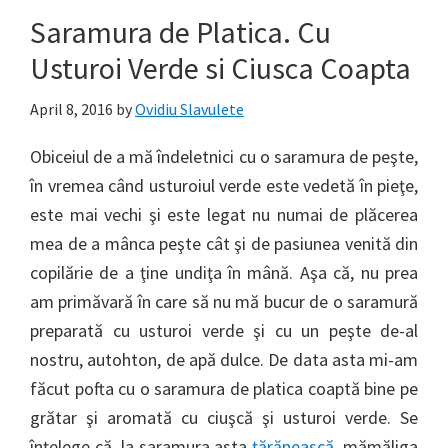
Saramura de Platica. Cu
Usturoi Verde si Ciusca Coapta
April 8, 2016
by
Ovidiu Slavulete
Obiceiul de a mă îndeletnici cu o saramura de peşte,
în vremea când usturoiul verde este vedetă în pieţe,
este mai vechi şi este legat nu numai de plăcerea
mea de a mânca peşte cât şi de pasiunea venită din
copilărie de a ţine undiţa în mână. Aşa că, nu prea
am primăvară în care să nu mă bucur de o saramură
preparată cu usturoi verde şi cu un peşte de-al
nostru, autohton, de apă dulce. De data asta mi-am
făcut pofta cu o saramura de platica coaptă bine pe
grătar şi aromată cu ciuşcă şi usturoi verde. Se
înţelege că, la saramura asta
ţărănească
, mămăliga