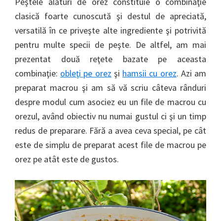
Peştele alături de orez constituie o combinaţie
clasică foarte cunoscută şi destul de apreciată,
versatilă în ce priveşte alte ingrediente şi potrivită
pentru multe specii de peşte. De altfel, am mai
prezentat două reţete bazate pe aceasta
combinaţie:
obleţi pe orez
şi
hamsii cu orez
. Azi am
preparat macrou şi am să vă scriu câteva rânduri
despre modul cum asociez eu un file de macrou cu
orezul, având obiectiv nu numai gustul ci şi un timp
redus de preparare. Fără a avea ceva special, pe cât
este de simplu de preparat acest file de macrou pe
orez pe atât este de gustos.