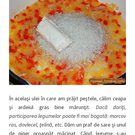
În acelaşi ulei în care am prăjit peştele, călim ceapa
şi ardeiul gras bine mărunţit.
Dacă doriţi,
participarea legumelor poate fi mai bogată: morcov
ras, dovlecel, ţelină, etc.
Dăm un praf de sare şi unul
de piper proaspăt măcinat. Când legume s-au