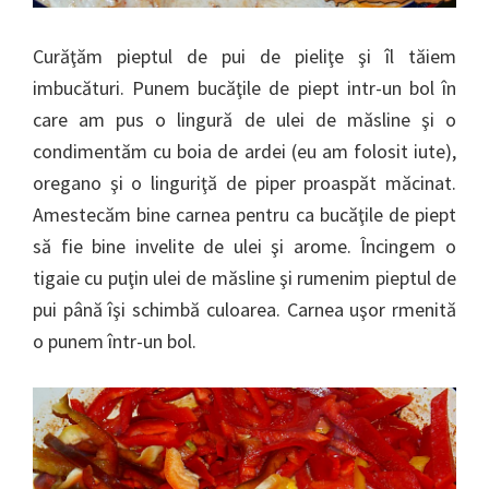
Curăţăm pieptul de pui de pieliţe şi îl tăiem
imbucături. Punem bucăţile de piept intr-un bol în
care am pus o lingură de ulei de măsline şi o
condimentăm cu boia de ardei (eu am folosit iute),
oregano şi o linguriţă de piper proaspăt măcinat.
Amestecăm bine carnea pentru ca bucăţile de piept
să fie bine invelite de ulei şi arome. Încingem o
tigaie cu puţin ulei de măsline şi rumenim pieptul de
pui până îşi schimbă culoarea. Carnea uşor rmenită
o punem într-un bol.