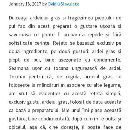
January 15, 2017
by
Ovidiu Slavulete
Dulceaţa ardeiului gras si fragezimea pieptului de
pui fac din acest preparat o gustare uşoara şi
savuroasă ce poate fi preparată repede şi fără
sofisticate cerinţe. Reţeta se bazează exclusiv pe
două ingrediente, pe două gusturi: ardei gras şi
piept de pui, bine asezonate cu condimente.
Seamana uşor cu tocana ungurească de ardei.
Tocmai pentru că, de regula, ardeiul gras se
foloseşte la mâncăruri în asociere cu alte legume,
am vrut să evidenţiez cu acestă reţetă simplă,
exclusiv gustul ardeiul gras, folosit de data aceasta
ca bază a preparatului. Mie unul îmi place această
gustare, bine condimentată, după cum mi-e pofta şi
obiceiul, aşa că, cine doreşte, îi poate face de