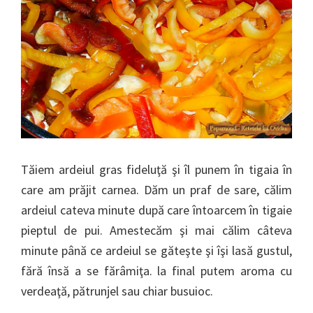
Tăiem ardeiul gras fideluţă şi îl punem în tigaia în
care am prăjit carnea. Dăm un praf de sare, călim
ardeiul cateva minute după care întoarcem în tigaie
pieptul de pui. Amestecăm şi mai călim câteva
minute până ce ardeiul se găteşte şi îşi lasă gustul,
fără însă a se fărâmiţa. la final putem aroma cu
verdeaţă, pătrunjel sau chiar busuioc.