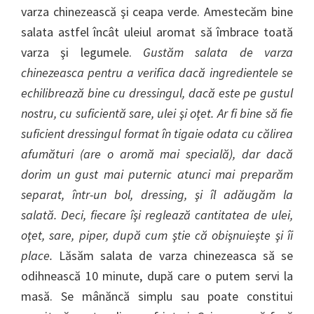
varza chinezească şi ceapa verde. Amestecăm bine
salata astfel încât uleiul aromat să îmbrace toată
varza şi legumele.
Gustăm salata de varza
chinezeasca pentru a verifica dacă ingredientele se
echilibrează bine cu dressingul, dacă este pe gustul
nostru, cu suficientă sare, ulei şi oţet. Ar fi bine să fie
suficient dressingul format în tigaie odata cu călirea
afumături (are o aromă mai specială), dar dacă
dorim un gust mai puternic atunci mai preparăm
separat, într-un bol, dressing, şi îl adăugăm la
salată. Deci, fiecare îşi reglează cantitatea de ulei,
oţet, sare, piper, după cum ştie că obişnuieşte şi îi
place.
Lăsăm salata de varza chinezeasca să se
odihnească 10 minute, după care o putem servi la
masă. Se mânăncă simplu sau poate constitui