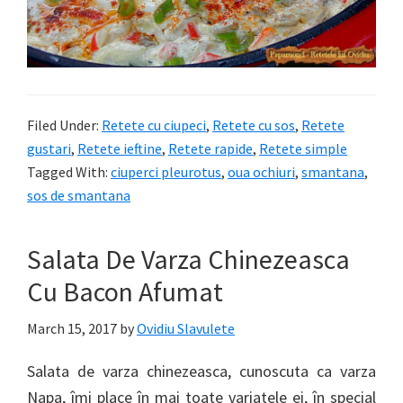
Filed Under:
Retete cu ciupeci
,
Retete cu sos
,
Retete
gustari
,
Retete ieftine
,
Retete rapide
,
Retete simple
Tagged With:
ciuperci pleurotus
,
oua ochiuri
,
smantana
,
sos de smantana
Salata De Varza Chinezeasca
Cu Bacon Afumat
March 15, 2017
by
Ovidiu Slavulete
Salata de varza chinezeasca, cunoscuta ca varza
Napa, îmi place în mai toate variatele ei, în special