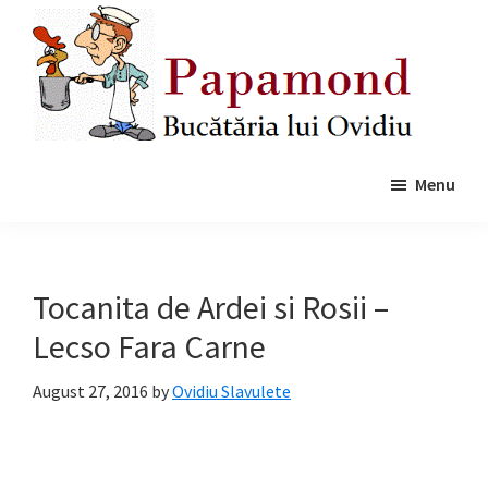
Skip
Skip
to
to
main
primary
content
sidebar
Papamond
Menu
Tocanita de Ardei si Rosii –
Lecso Fara Carne
August 27, 2016
by
Ovidiu Slavulete