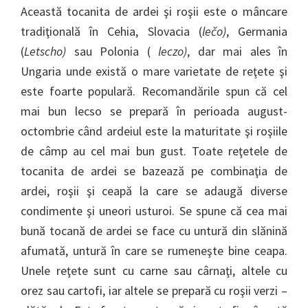
Această tocanita de ardei şi roşii este o mâncare
tradiţională în Cehia, Slovacia (
lečo)
, Germania
(
Letscho)
sau Polonia (
leczo)
, dar mai ales în
Ungaria unde există o mare varietate de reţete şi
este foarte populară. Recomandările spun că cel
mai bun lecso se prepară în perioada august-
octombrie când ardeiul este la maturitate şi roşiile
de câmp au cel mai bun gust. Toate reţetele de
tocanita de ardei se bazează pe combinaţia de
ardei, roşii şi ceapă la care se adaugă diverse
condimente şi uneori usturoi. Se spune că cea mai
bună tocană de ardei se face cu untură din slănină
afumată, untură în care se rumeneşte bine ceapa.
Unele reţete sunt cu carne sau cârnaţi, altele cu
orez sau cartofi, iar altele se prepară cu roşii verzi –