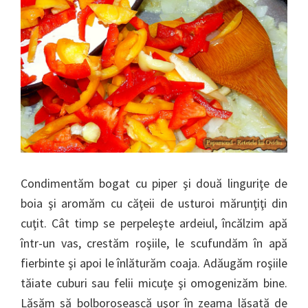
Condimentăm bogat cu piper şi două linguriţe de
boia şi aromăm cu căţeii de usturoi mărunţiţi din
cuţit. Cât timp se perpeleşte ardeiul, încălzim apă
într-un vas, crestăm roşiile, le scufundăm în apă
fierbinte şi apoi le înlăturăm coaja. Adăugăm roşiile
tăiate cuburi sau felii micuţe şi omogenizăm bine.
Lăsăm să bolborosească uşor în zeama lăsată de