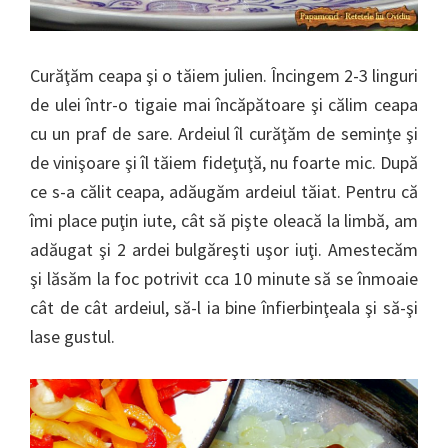
Curăţăm ceapa şi o tăiem julien. Încingem 2-3 linguri
de ulei într-o tigaie mai încăpătoare şi călim ceapa
cu un praf de sare. Ardeiul îl curăţăm de seminţe şi
de vinişoare şi îl tăiem fideţuţă, nu foarte mic. După
ce s-a călit ceapa, adăugăm ardeiul tăiat. Pentru că
îmi place puţin iute, cât să pişte oleacă la limbă, am
adăugat şi 2 ardei bulgăreşti uşor iuţi. Amestecăm
şi lăsăm la foc potrivit cca 10 minute să se înmoaie
cât de cât ardeiul, să-l ia bine înfierbinţeala şi să-şi
lase gustul.