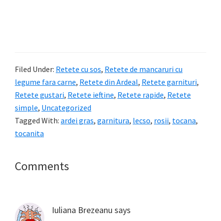
Filed Under:
Retete cu sos
,
Retete de mancaruri cu
legume fara carne
,
Retete din Ardeal
,
Retete garnituri
,
Retete gustari
,
Retete ieftine
,
Retete rapide
,
Retete
simple
,
Uncategorized
Tagged With:
ardei gras
,
garnitura
,
lecso
,
rosii
,
tocana
,
tocanita
Reader
Comments
Interactions
Iuliana Brezeanu
says