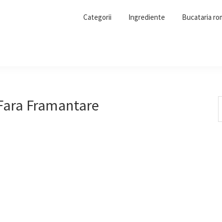
Categorii
Ingrediente
Bucataria r
Fara Framantare
S
t
w