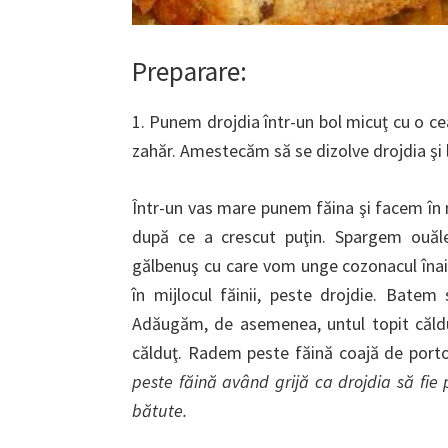
Preparare:
1. Punem drojdia într-un bol micuţ cu o cea
zahăr. Amestecăm să se dizolve drojdia şi 
Într-un vas mare punem făina şi facem în 
după ce a crescut puţin. Spargem ouăle
gălbenuş cu care vom unge cozonacul înain
în mijlocul făinii, peste drojdie. Batem
Adăugăm, de asemenea, untul topit călduţ,
călduţ. Radem peste făină coajă de porto
peste făină având grijă ca drojdia să fie p
bătute.