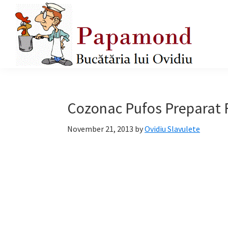
Skip
Skip
Skip
to
to
to
primary
main
primary
navigation
content
sidebar
Papamond
Cozonac Pufos Preparat 
November 21, 2013
by
Ovidiu Slavulete