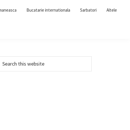
omaneasca
Bucatarie internationala
Sarbatori
Altele
Primary
earch
his
Sidebar
ebsite