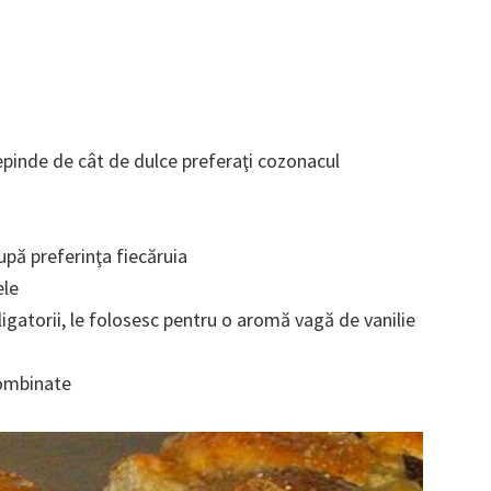
epinde de cât de dulce preferaţi cozonacul
upă preferinţa fiecăruia
ele
bligatorii, le folosesc pentru o aromă vagă de vanilie
combinate