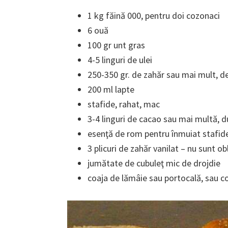
1 kg făină 000, pentru doi cozonaci
6 ouă
100 gr unt gras
4-5 linguri de ulei
250-350 gr. de zahăr sau mai mult, d
200 ml lapte
stafide, rahat, mac
3-4 linguri de cacao sau mai multă, d
esenţă de rom pentru înmuiat stafid
3 plicuri de zahăr vanilat – nu sunt o
jumătate de cubuleţ mic de drojdie
coaja de lămâie sau portocală, sau 