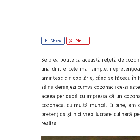
Share
Pin
Se prea poate ca această reţetă de cozona
una dintre cele mai simple, nepretenţio
amintesc din copilărie, când se făceau în 
să nu deranjezi cumva cozonacii ce-şi aşt
aceea perioadă cu impresia că un cozona
cozonacul cu multă muncă. Ei bine, am c
pretenţios şi nici vreo lucrare culinară 
realiza.