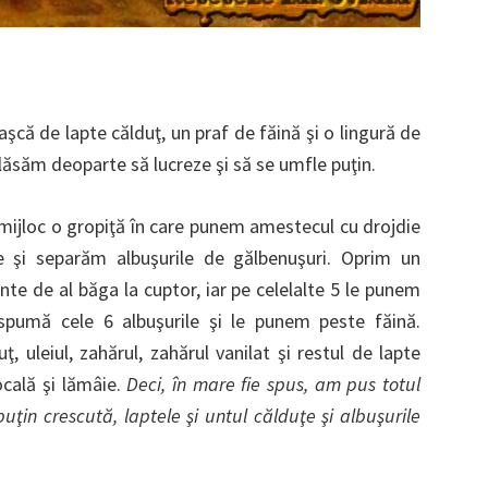
şcă de lapte călduţ, un praf de făină şi o lingură de
lăsăm deoparte să lucreze şi să se umfle puţin.
mijloc o gropiţă în care punem amestecul cu drojdie
 şi separăm albuşurile de gălbenuşuri. Oprim un
te de al băga la cuptor, iar pe celelalte 5 le punem
 spumă cele 6 albuşurile şi le punem peste făină.
 uleiul, zahărul, zahărul vanilat şi restul de lapte
cală şi lămâie.
Deci, în mare fie spus, am pus totul
uţin crescută, laptele şi untul călduţe şi albuşurile