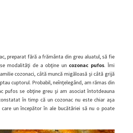
c, preparat fără a frământa din greu aluatul, să fie
ase modalităţi de a obţine un
cozonac pufos
. Îmi
familie cozonaci, câtă muncă migăloasă şi câtă grijă
eptau cuptorul. Probabil, neînţelegând, am rămas din
c pufos se obţine greu şi am asociat întotdeauna
onstatat în timp că un cozonac nu este chiar aşa
pe care un începător în ale bucătăriei să nu o poate