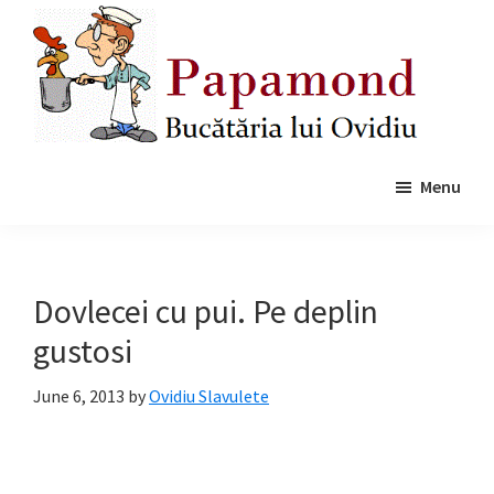
Skip
Skip
to
to
main
primary
content
sidebar
Papamond
Menu
Dovlecei cu pui. Pe deplin
gustosi
June 6, 2013
by
Ovidiu Slavulete