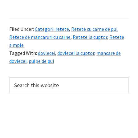
Filed Under:
Categorii retete
,
Retete cu carne de pui
,
Retete de mancaruri cu carne
,
Retete la cuptor
,
Retete
simple
Tagged With:
dovlecei
,
dovlecei la cuptor
,
mancare de
dovlecei
,
pulpe de pui
Primary
Search
this
Sidebar
website