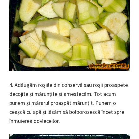
4. Adăugăm roşiile din conservă sau roşii proaspete
decojite şi mărunţite şi amestecăm. Tot acum
punem şi mărarul proaspăt mărunţit. Punem o
ceaşcă cu apă şi lăsăm să bolborosescă încet spre
înmuierea dovleceilor.