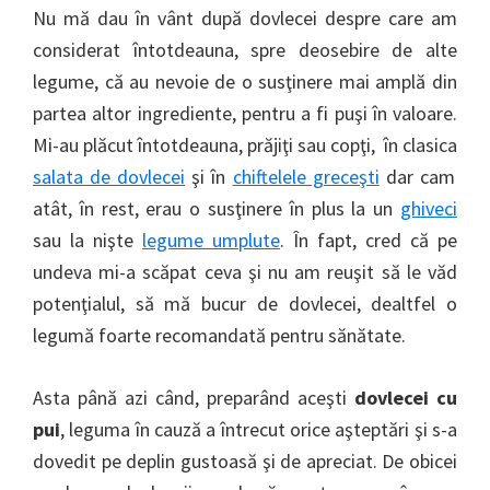
Nu mă dau în vânt după dovlecei despre care am
considerat întotdeauna, spre deosebire de alte
legume, că au nevoie de o susţinere mai amplă din
partea altor ingrediente, pentru a fi puşi în valoare.
Mi-au plăcut întotdeauna, prăjiţi sau copţi, în clasica
salata de dovlecei
şi în
chiftelele greceşti
dar cam
atât, în rest, erau o susţinere în plus la un
ghiveci
sau la nişte
legume umplute
. În fapt, cred că pe
undeva mi-a scăpat ceva şi nu am reuşit să le văd
potenţialul, să mă bucur de dovlecei, dealtfel o
legumă foarte recomandată pentru sănătate.
Asta până azi când, preparând aceşti
dovlecei cu
pui
, leguma în cauză a întrecut orice aşteptări şi s-a
dovedit pe deplin gustoasă şi de apreciat. De obicei