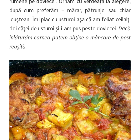
rumene pe dovlecei. Ornăm cu verdeaţă la alegere,
după cum preferăm – mărar, pătrunjel sau chiar
leuştean. Îmi plac cu usturoi aşa că am feliat ceilalţi
doi căţei de usturoi şi i-am pus peste dovlecei.
Dacă
înlăturăm carnea putem obţine o mâncare de post
reuşită.