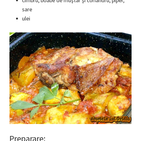
cimbru, boabe de muştar şi coriandru, piper,
sare
ulei
Preparare: