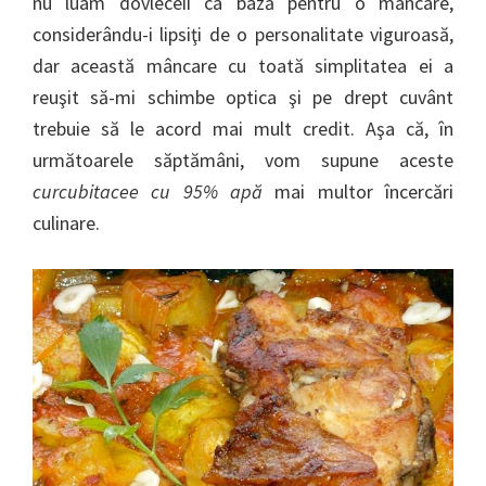
nu luam dovleceii ca bază pentru o mâncare,
considerându-i lipsiţi de o personalitate viguroasă,
dar această mâncare cu toată simplitatea ei a
reuşit să-mi schimbe optica şi pe drept cuvânt
trebuie să le acord mai mult credit. Aşa că, în
următoarele săptămâni, vom supune aceste
curcubitacee cu 95% apă
mai multor încercări
culinare.