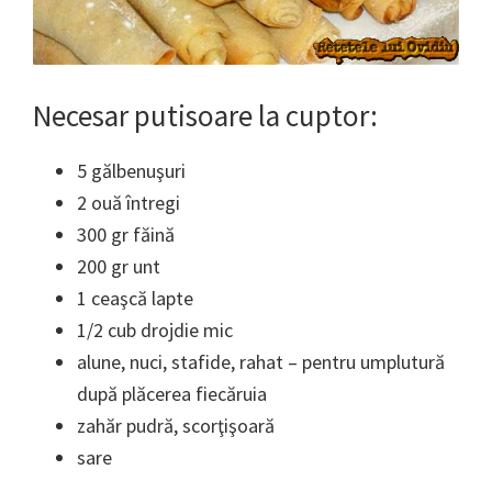
Necesar putisoare la cuptor:
5 gălbenuşuri
2 ouă întregi
300 gr făină
200 gr unt
1 ceaşcă lapte
1/2 cub drojdie mic
alune, nuci, stafide, rahat – pentru umplutură
după plăcerea fiecăruia
zahăr pudră, scorţişoară
sare