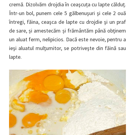
cremă. Dizolvăm drojdia în ceaşcuța cu lapte călduţ.
Într-un bol, punem cele 5 gălbenuşuri şi cele 2 ouă
întregi, făina, ceaşca de lapte cu drojdie şi un praf
de sare, și amestecăm și frământăm până obţinem
un aluat ferm, nelipicios. Dacă este nevoie, pentru a
ieşi aluatul mulţumitor, se potriveşte din făină sau
lapte.