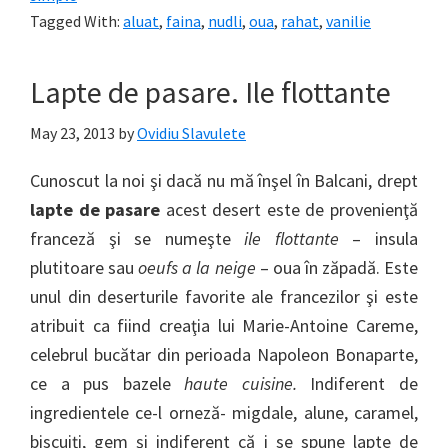
Tagged With:
aluat
,
faina
,
nudli
,
oua
,
rahat
,
vanilie
Lapte de pasare. Ile flottante
May 23, 2013
by
Ovidiu Slavulete
Cunoscut la noi şi dacă nu mă înşel în Balcani, drept
lapte de pasare
acest desert este de provenienţă
franceză şi se numeşte
ile flottante
– insula
plutitoare sau
oeufs a la neige
– oua în zăpadă. Este
unul din deserturile favorite ale francezilor şi este
atribuit ca fiind creaţia lui Marie-Antoine Careme,
celebrul bucătar din perioada Napoleon Bonaparte,
ce a pus bazele
haute cuisine.
Indiferent de
ingredientele ce-l orneză- migdale, alune, caramel,
biscuiţi, gem şi indiferent că i se spune lapte de