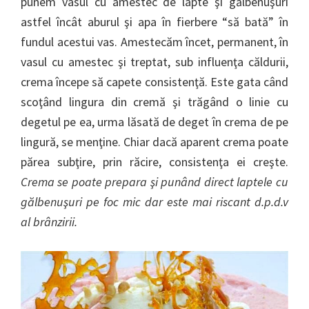
punem vasul cu amestec de lapte şi gălbenuşuri
astfel încât aburul şi apa în fierbere “să bată” în
fundul acestui vas. Amestecăm încet, permanent, în
vasul cu amestec şi treptat, sub influenţa căldurii,
crema începe să capete consistenţă. Este gata când
scoţând lingura din cremă şi trăgând o linie cu
degetul pe ea, urma lăsată de deget în crema de pe
lingură, se menţine. Chiar dacă aparent crema poate
părea subţire, prin răcire, consistenţa ei creşte.
Crema se poate prepara şi punând direct laptele cu
gălbenuşuri pe foc mic dar este mai riscant d.p.d.v
al brânzirii.