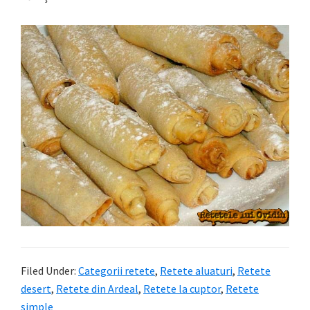
Filed Under:
Categorii retete
,
Retete aluaturi
,
Retete
desert
,
Retete din Ardeal
,
Retete la cuptor
,
Retete
simple