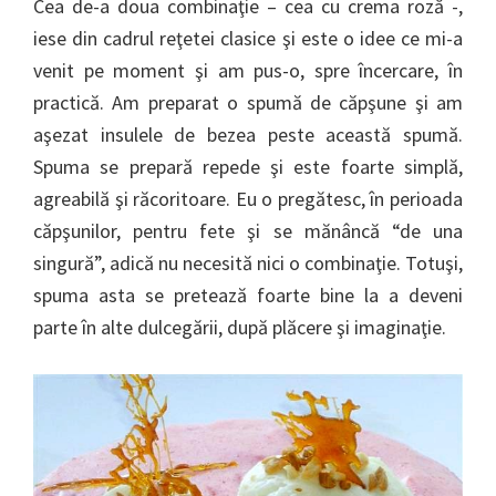
Cea de-a doua combinaţie – cea cu crema roză -,
iese din cadrul reţetei clasice şi este o idee ce mi-a
venit pe moment şi am pus-o, spre încercare, în
practică. Am preparat o spumă de căpşune şi am
aşezat insulele de bezea peste această spumă.
Spuma se prepară repede şi este foarte simplă,
agreabilă şi răcoritoare. Eu o pregătesc, în perioada
căpşunilor, pentru fete şi se mănâncă “de una
singură”, adică nu necesită nici o combinaţie. Totuşi,
spuma asta se pretează foarte bine la a deveni
parte în alte dulcegării, după plăcere şi imaginaţie.