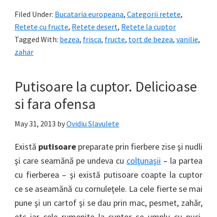
Filed Under:
Bucataria europeana
,
Categorii retete
,
Retete cu fructe
,
Retete desert
,
Retete la cuptor
Tagged With:
bezea
,
frisca
,
fructe
,
tort de bezea
,
vanilie
,
zahar
Putisoare la cuptor. Delicioase
si fara ofensa
May 31, 2013
by
Ovidiu Slavulete
Există
putisoare
preparate prin fierbere zise şi nudli
şi care seamănă pe undeva cu
colţunaşii
– la partea
cu fierberea – şi există putisoare coapte la cuptor
ce se aseamănă cu cornuleţele. La cele fierte se mai
pune şi un cartof şi se dau prin mac, pesmet, zahăr,
etc iar cele rumenite la cuptor se umplu cu nuci,