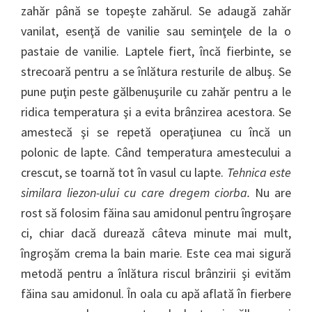
zahăr până se topeşte zahărul. Se adaugă zahăr
vanilat, esenţă de vanilie sau seminţele de la o
pastaie de vanilie. Laptele fiert, încă fierbinte, se
strecoară pentru a se înlătura resturile de albuş. Se
pune puţin peste gălbenuşurile cu zahăr pentru a le
ridica temperatura şi a evita brânzirea acestora. Se
amestecă şi se repetă operaţiunea cu încă un
polonic de lapte. Când temperatura amestecului a
crescut, se toarnă tot în vasul cu lapte.
Tehnica este
similara liezon-ului cu care dregem ciorba.
Nu are
rost să folosim făina sau amidonul pentru îngroşare
ci, chiar dacă durează câteva minute mai mult,
îngroşăm crema la bain marie. Este cea mai sigură
metodă pentru a înlătura riscul brânzirii şi evităm
făina sau amidonul. În oala cu apă aflată în fierbere