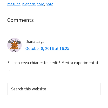
masline
,
piept de porc
,
porc
Reader
Comments
Interactions
Diana
says
October 8, 2016 at 16:25
Ei , asa ceva chiar este inedit! Merita experimentat
…
Primary
Search
this
Sidebar
website