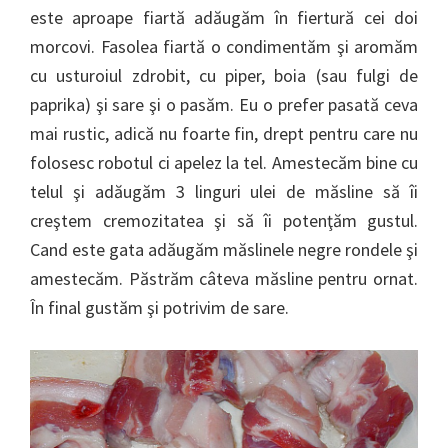
este aproape fiartă adăugăm în fiertură cei doi
morcovi. Fasolea fiartă o condimentăm şi aromăm
cu usturoiul zdrobit, cu piper, boia (sau fulgi de
paprika) şi sare şi o pasăm. Eu o prefer pasată ceva
mai rustic, adică nu foarte fin, drept pentru care nu
folosesc robotul ci apelez la tel. Amestecăm bine cu
telul şi adăugăm 3 linguri ulei de măsline să îi
creştem cremozitatea şi să îi potenţăm gustul.
Cand este gata adăugăm măslinele negre rondele şi
amestecăm. Păstrăm câteva măsline pentru ornat.
În final gustăm şi potrivim de sare.