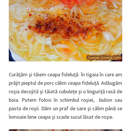
Curăţăm şi tăiem ceapa fideluţă. În tigaia în care am
prăjit pieptul de porc călim ceapa fideluţă. Adăugăm
roşia decojită şi tăiată cubuleţe şi o linguriţă rasă de
boia. Putem folosi în schimbul roşiei, bulion sau
pasta de roşii. Dăm un praf de sare şi călim până se
înmoaie bine ceapa şi scade sucul lăsat de roşie.