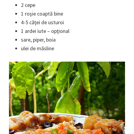
2 cepe
1 roşie coaptă bine
4-5 căţei de usturoi
1 ardei iute – opţional
sare, piper, boia
ulei de măsline