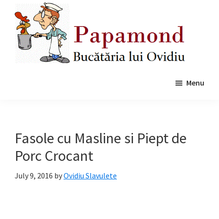
Skip
Skip
to
to
main
primary
content
sidebar
Papamond
Menu
Fasole cu Masline si Piept de
Porc Crocant
July 9, 2016
by
Ovidiu Slavulete