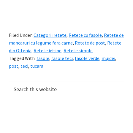
Filed Under:
Categorii retete
,
Retete cu fasole
,
Retete de
mancaruri cu legume fara carne
,
Retete de post
,
Retete
din Oltenia
,
Retete ieftine
,
Retete simple
Tagged With:
fasole
,
fasole teci
,
fasole verde
,
mujdei
,
post
,
teci
,
tucara
Primary
Search
this
Sidebar
website