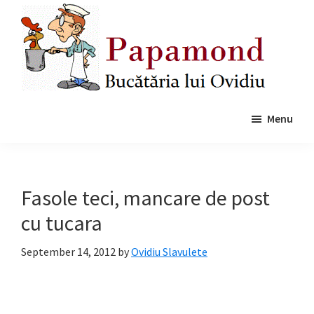
Skip
Skip
to
to
main
primary
content
sidebar
Papamond
Menu
Fasole teci, mancare de post
cu tucara
September 14, 2012
by
Ovidiu Slavulete