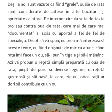
Deşi la noi sunt vazute ca fiind “grele”, ouăle de rata
sunt considerate delicatese în alte bucătarii şi
apreciate ca atare. Pe internet circula sute de texte
pro sau contra oua de rata, care mai de care mai
“documentat” si scris cu aportul a fel de fel de
specialişti. Drept să vă spun, nu prea mă interesează
aceste texte, eu fiind obişnuit de mic ca atunci când
raţa îmi face un ou, să-l pun în tigaie şi să-l mănânc.
Azi vă propun o reţetă simplă preparată cu oua de
rata, piept de porc şi diverse legume, o reţetă
gustoasă şi săţioasă, la care, zic eu, orice raţă ar
dori să contribuie cu un ou.