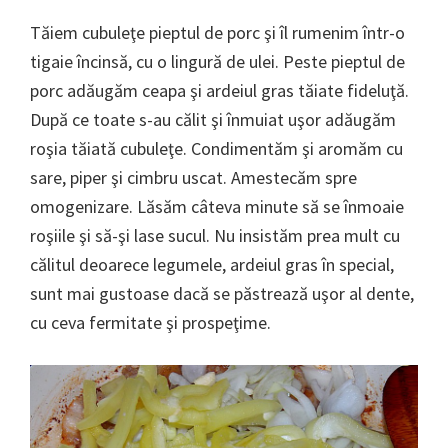
Tăiem cubuleţe pieptul de porc şi îl rumenim într-o
tigaie încinsă, cu o lingură de ulei. Peste pieptul de
porc adăugăm ceapa şi ardeiul gras tăiate fideluţă.
După ce toate s-au călit şi înmuiat uşor adăugăm
roşia tăiată cubuleţe. Condimentăm şi aromăm cu
sare, piper şi cimbru uscat. Amestecăm spre
omogenizare. Lăsăm câteva minute să se înmoaie
roşiile şi să-şi lase sucul. Nu insistăm prea mult cu
călitul deoarece legumele, ardeiul gras în special,
sunt mai gustoase dacă se păstrează uşor al dente,
cu ceva fermitate şi prospeţime.