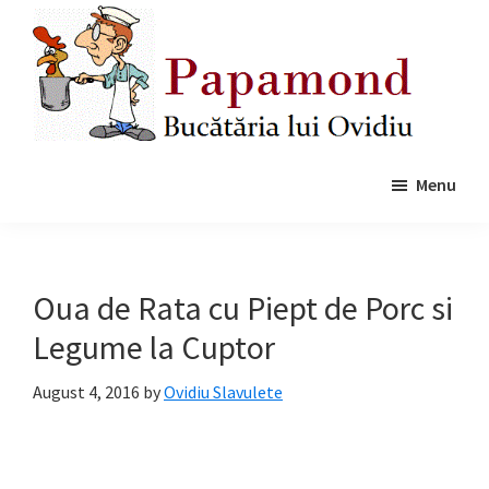
Skip
Skip
to
to
main
primary
content
sidebar
Papamond
Menu
Oua de Rata cu Piept de Porc si
Legume la Cuptor
August 4, 2016
by
Ovidiu Slavulete