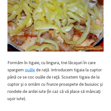
Formăm în tigaie, cu lingura, trei lăcaşuri în care
spargem
ouăle
de raţă. Introducem tigaia la cuptor
până ce se coc ouăle de raţă. Scoatem tigaia de la
cuptor şi o ornăm cu frunze proaspete de busuioc şi
rondele de ardei iute (în caz că vă place să mâncaţi
uşor iute).