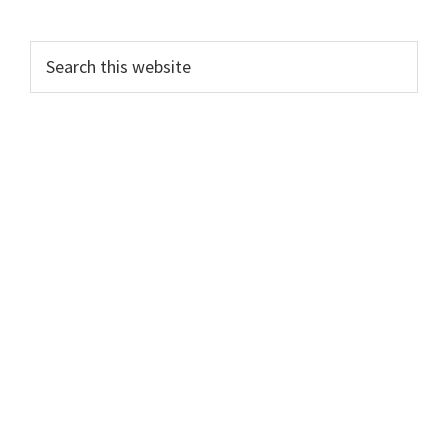
Primary
Search
this
Sidebar
website