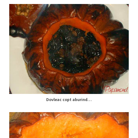
Dovleac copt aburind…