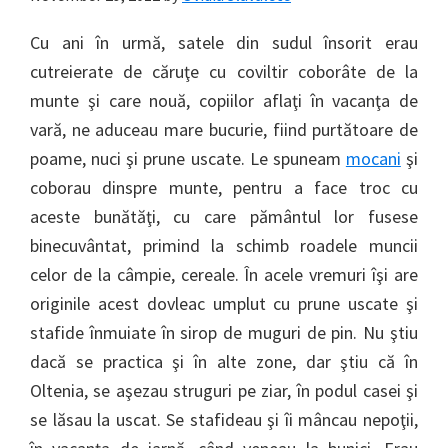
Cu ani în urmă, satele din sudul însorit erau
cutreierate de căruţe cu coviltir coborâte de la
munte şi care nouă, copiilor aflaţi în vacanţa de
vară, ne aduceau mare bucurie, fiind purtătoare de
poame, nuci şi prune uscate. Le spuneam
mocani
şi
coborau dinspre munte, pentru a face troc cu
aceste bunătăţi, cu care pământul lor fusese
binecuvântat, primind la schimb roadele muncii
celor de la câmpie, cereale. În acele vremuri îşi are
originile acest dovleac umplut cu prune uscate şi
stafide înmuiate în sirop de muguri de pin. Nu ştiu
dacă se practica şi în alte zone, dar ştiu că în
Oltenia, se aşezau struguri pe ziar, în podul casei şi
se lăsau la uscat. Se stafideau şi îi mâncau nepoţii,