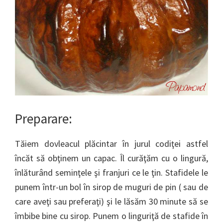
Preparare:
Tăiem dovleacul plăcintar în jurul codiţei astfel
încăt să obţinem un capac. Îl curăţăm cu o lingură,
înlăturând seminţele şi franjuri ce le ţin. Stafidele le
punem într-un bol în sirop de muguri de pin ( sau de
care aveţi sau preferaţi) şi le lăsăm 30 minute să se
îmbibe bine cu sirop. Punem o linguriţă de stafide în