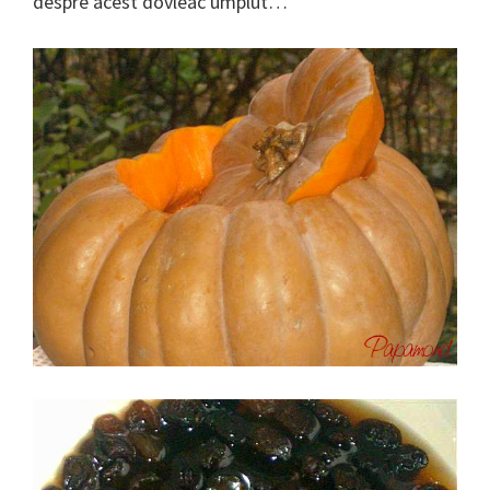
despre acest dovleac umplut…