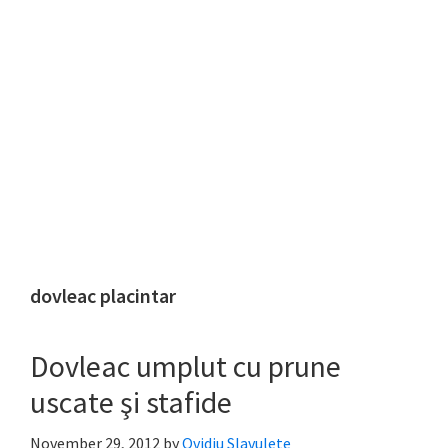
dovleac placintar
Dovleac umplut cu prune
uscate şi stafide
November 29, 2012
by
Ovidiu Slavulete