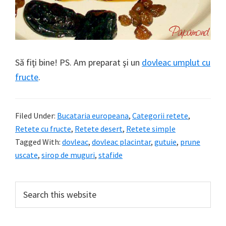
Să fiţi bine! PS. Am preparat şi un
dovleac umplut cu
fructe
.
Filed Under:
Bucataria europeana
,
Categorii retete
,
Retete cu fructe
,
Retete desert
,
Retete simple
Tagged With:
dovleac
,
dovleac placintar
,
gutuie
,
prune
uscate
,
sirop de muguri
,
stafide
Primary
Search
this
Sidebar
website