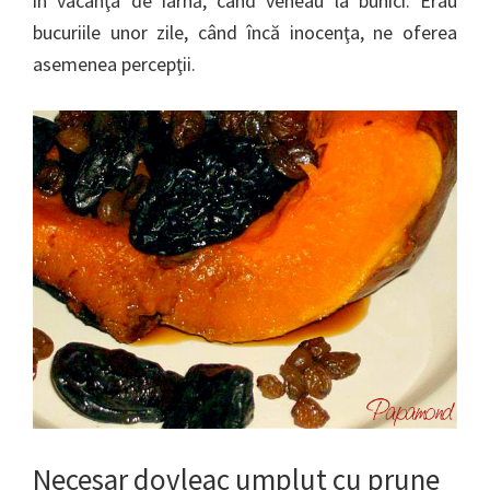
în vacanţa de iarnă, când veneau la bunici. Erau
bucuriile unor zile, când încă inocenţa, ne oferea
asemenea percepţii.
Necesar dovleac umplut cu prune