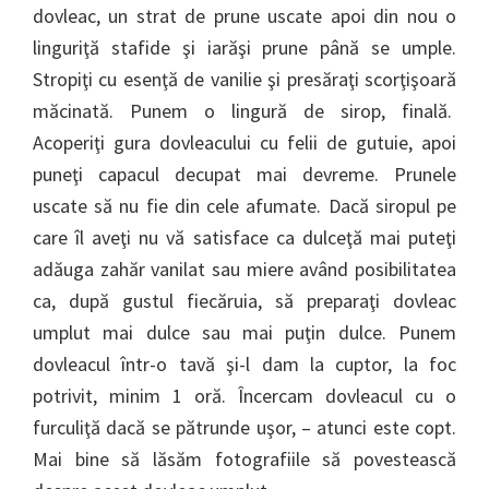
dovleac, un strat de prune uscate apoi din nou o
linguriţă stafide şi iarăşi prune până se umple.
Stropiţi cu esenţă de vanilie şi presăraţi scorţişoară
măcinată. Punem o lingură de sirop, finală.
Acoperiţi gura dovleacului cu felii de gutuie, apoi
puneţi capacul decupat mai devreme. Prunele
uscate să nu fie din cele afumate. Dacă siropul pe
care îl aveţi nu vă satisface ca dulceţă mai puteţi
adăuga zahăr vanilat sau miere având posibilitatea
ca, după gustul fiecăruia, să preparaţi dovleac
umplut mai dulce sau mai puţin dulce. Punem
dovleacul într-o tavă şi-l dam la cuptor, la foc
potrivit, minim 1 oră. Încercam dovleacul cu o
furculiţă dacă se pătrunde uşor, – atunci este copt.
Mai bine să lăsăm fotografiile să povestească