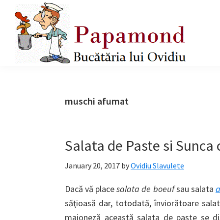
Skip
Skip
Skip
to
to
to
primary
main
primary
navigation
content
sidebar
Papamond
muschi afumat
Salata de Paste si Sunca
January 20, 2017
by
Ovidiu Slavulete
Dacă vă place
salata de boeuf
sau salata
a
săţioasă dar, totodată, înviorătoare sala
maioneză această salata de paste se dist