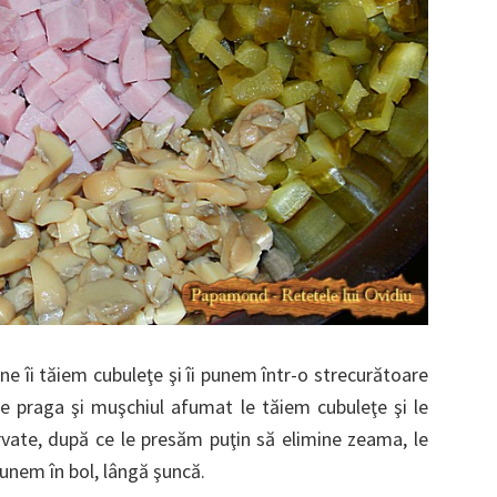
ne îi tăiem cubuleţe şi îi punem într-o strecurătoare
 praga şi muşchiul afumat le tăiem cubuleţe şi le
rvate, după ce le presăm puţin să elimine zeama, le
punem în bol, lângă şuncă.