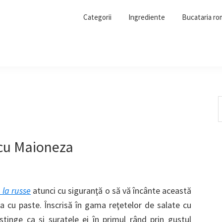
Categorii
Ingrediente
Bucataria r
S
t
w
 cu Maioneza
 la russe
atunci cu siguranţă o să vă încânte această
ta cu paste. Înscrisă în gama reţetelor de salate cu
inge ca şi suratele ei în primul rând prin gustul