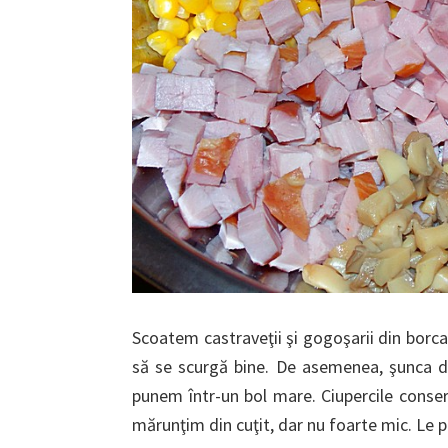
Scoatem castraveţii şi gogoşarii din borca
să se scurgă bine. De asemenea, şunca de
punem într-un bol mare. Ciupercile conse
mărunţim din cuţit, dar nu foarte mic. Le 