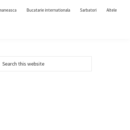
omaneasca
Bucatarie internationala
Sarbatori
Altele
Primary
earch
his
Sidebar
ebsite