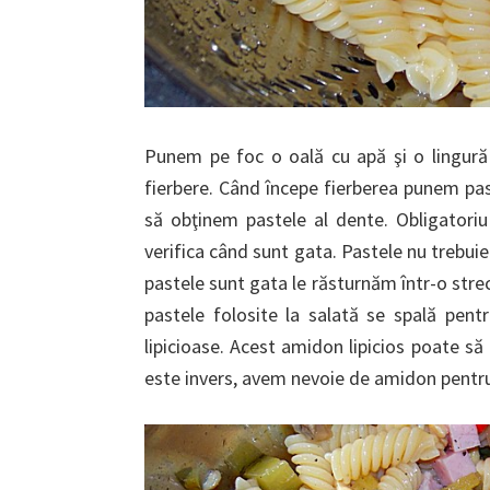
Punem pe foc o oală cu apă şi o lingură
fierbere. Când începe fierberea punem past
să obţinem pastele al dente. Obligatori
verifica când sunt gata. Pastele nu trebuie
pastele sunt gata le răsturnăm într-o strec
pastele folosite la salată se spală pent
lipicioase. Acest amidon lipicios poate să
este invers, avem nevoie de amidon pentru