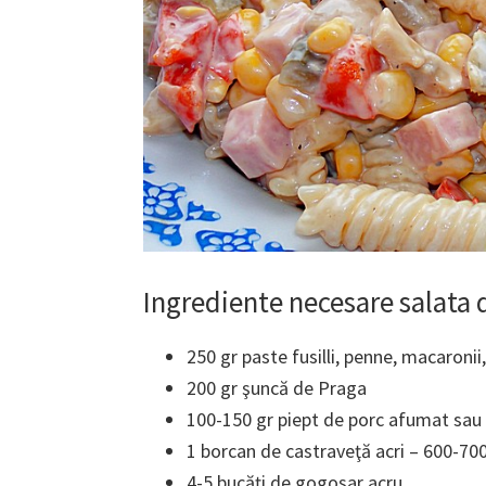
Ingrediente necesare salata
250 gr paste fusilli, penne, macaronii,
200 gr şuncă de Praga
100-150 gr piept de porc afumat sau
1 borcan de castraveţă acri – 600-700
4-5 bucăţi de gogoşar acru