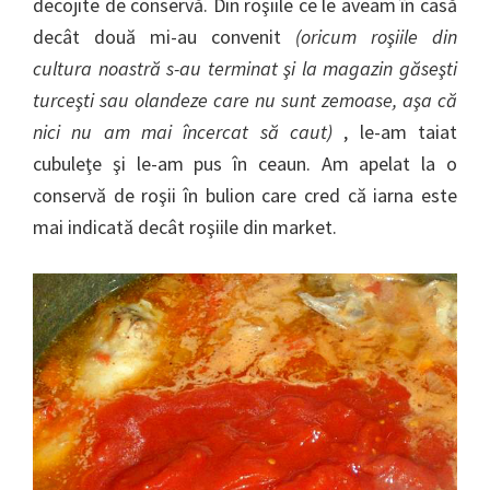
decojite de conservă. Din roşiile ce le aveam în casă
decât două mi-au convenit
(oricum roşiile din
cultura noastră s-au terminat şi la magazin găseşti
turceşti sau olandeze care nu sunt zemoase, aşa că
nici nu am mai încercat să caut)
, le-am taiat
cubuleţe şi le-am pus în ceaun. Am apelat la o
conservă de roşii în bulion care cred că iarna este
mai indicată decât roşiile din market.