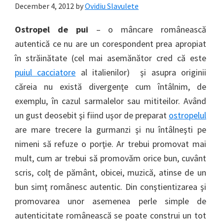
December 4, 2012
by
Ovidiu Slavulete
Ostropel de pui
– o mâncare românească
autentică ce nu are un corespondent prea apropiat
în străinătate (cel mai asemănător cred că este
puiul cacciatore
al italienilor) şi asupra originii
căreia nu există divergenţe cum întâlnim, de
exemplu, în cazul sarmalelor sau mititeilor. Având
un gust deosebit şi fiind uşor de preparat
ostropelul
are mare trecere la gurmanzi şi nu întâlneşti pe
nimeni să refuze o porţie. Ar trebui promovat mai
mult, cum ar trebui să promovăm orice bun, cuvânt
scris, colţ de pământ, obicei, muzică, atinse de un
bun simţ românesc autentic. Din conştientizarea şi
promovarea unor asemenea perle simple de
autenticitate românească se poate construi un tot