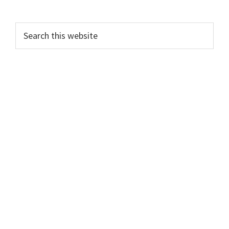
Primary
Search
this
Sidebar
website