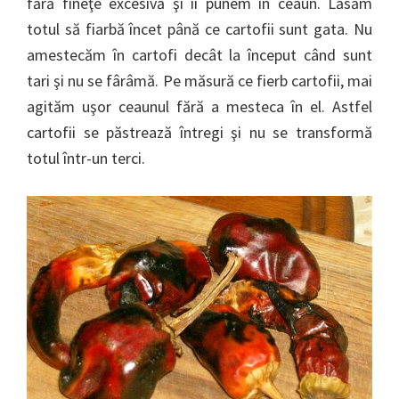
fără fineţe excesivă şi îi punem în ceaun. Lăsăm
totul să fiarbă încet până ce cartofii sunt gata. Nu
amestecăm în cartofi decât la început când sunt
tari şi nu se fârâmă. Pe măsură ce fierb cartofii, mai
agităm uşor ceaunul fără a mesteca în el. Astfel
cartofii se păstrează întregi şi nu se transformă
totul într-un terci.