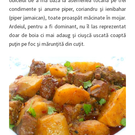
obiceiul de a mă baza la asemenea tocană pe trei
condimente şi anume piper, coriandru şi ienibahar
(piper jamaican), toate proaspăt măcinate în mojar.
Ardeiul, pentru a fi dominant, nu îl las reprezentat
doar de boia ci mai adaug şi ciuşcă uscată coaptă
puţin pe foc şi mărunţită din cuţit.