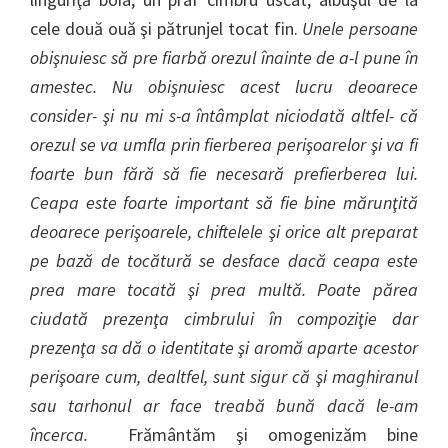
cele două ouă şi pătrunjel tocat fin.
Unele persoane
obişnuiesc să pre fiarbă orezul înainte de a-l pune în
amestec. Nu obişnuiesc acest lucru deoarece
consider- şi nu mi s-a întâmplat niciodată altfel- că
orezul se va umfla prin fierberea perişoarelor şi va fi
foarte bun fără să fie necesară prefierberea lui.
Ceapa este foarte important să fie bine mărunţită
deoarece perişoarele, chiftelele şi orice alt preparat
pe bază de tocătură se desface dacă ceapa este
prea mare tocată şi prea multă. Poate părea
ciudată prezenţa cimbrului în compoziţie dar
prezenţa sa dă o identitate şi aromă aparte acestor
perişoare cum, dealtfel, sunt sigur că şi maghiranul
sau tarhonul ar face treabă bună dacă le-am
încerca.
Frământăm şi omogenizăm bine