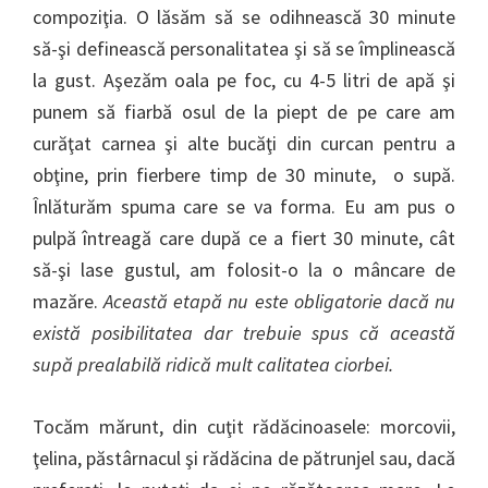
compoziţia. O lăsăm să se odihnească 30 minute
să-şi definească personalitatea şi să se împlinească
la gust. Aşezăm oala pe foc, cu 4-5 litri de apă şi
punem să fiarbă osul de la piept de pe care am
curăţat carnea şi alte bucăţi din curcan pentru a
obţine, prin fierbere timp de 30 minute, o supă.
Înlăturăm spuma care se va forma. Eu am pus o
pulpă întreagă care după ce a fiert 30 minute, cât
să-şi lase gustul, am folosit-o la o mâncare de
mazăre.
Această etapă nu este obligatorie dacă nu
există posibilitatea dar trebuie spus că această
supă prealabilă ridică mult calitatea ciorbei.
Tocăm mărunt, din cuţit rădăcinoasele: morcovii,
ţelina, păstârnacul şi rădăcina de pătrunjel sau, dacă