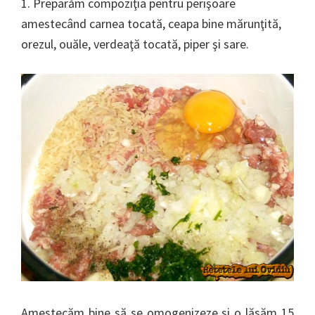
1. Preparăm compoziţia pentru perişoare
amestecând carnea tocată, ceapa bine mărunţită,
orezul, ouăle, verdeaţă tocată, piper şi sare.
Amestecăm bine să se omogenizeze şi o lăsăm 15