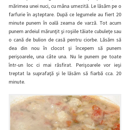
mărimea unei nuci, cu mâna umezită. Le lăsăm pe o
farfurie în aşteptare. După ce legumele au fiert 20
minute punem în oală zeama de varză. Tot acum
punem ardeiul mărunţit şi roşiile tăiate cubuleţe sau
o cană de bulion de casă pentru ciorbe. Lăsăm să
dea din nou în clocot şi începem să punem
perişoarele, una câte una. Nu le punem pe toate
într-un loc ci mai răsfirat. Perişoarele vor ieşi
treptat la suprafaţă şi le lăsăm să fiarbă cca. 20
minute.