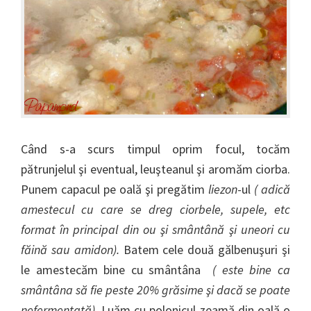
Când s-a scurs timpul oprim focul, tocăm
pătrunjelul şi eventual, leuşteanul şi aromăm ciorba.
Punem capacul pe oală şi pregătim
liezon
-ul
( adică
amestecul cu care se dreg ciorbele, supele, etc
format în principal din ou şi smântână şi uneori cu
făină sau amidon).
Batem cele două gălbenuşuri şi
le amestecăm bine cu smântâna
( este bine ca
smântâna să fie peste 20% grăsime şi dacă se poate
nefermentată)
. Luăm cu polonicul zeamă din oală o