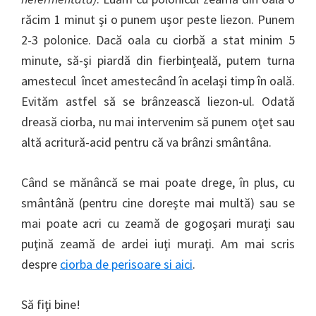
răcim 1 minut şi o punem uşor peste liezon. Punem
2-3 polonice. Dacă oala cu ciorbă a stat minim 5
minute, să-şi piardă din fierbinţeală, putem turna
amestecul încet amestecând în acelaşi timp în oală.
Evităm astfel să se brânzească liezon-ul. Odată
dreasă ciorba, nu mai intervenim să punem oţet sau
altă acritură-acid pentru că va brânzi smântâna.
Când se mănâncă se mai poate drege, în plus, cu
smântână (pentru cine doreşte mai multă) sau se
mai poate acri cu zeamă de gogoşari muraţi sau
puţină zeamă de ardei iuţi muraţi. Am mai scris
despre
ciorba de perisoare si aici
.
Să fiţi bine!