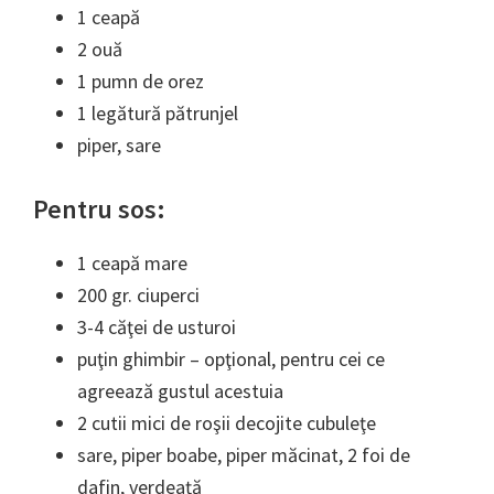
1 ceapă
2 ouă
1 pumn de orez
1 legătură pătrunjel
piper, sare
Pentru sos:
1 ceapă mare
200 gr. ciuperci
3-4 căţei de usturoi
puţin ghimbir – opţional, pentru cei ce
agreează gustul acestuia
2 cutii mici de roşii decojite cubuleţe
sare, piper boabe, piper măcinat, 2 foi de
dafin, verdeaţă