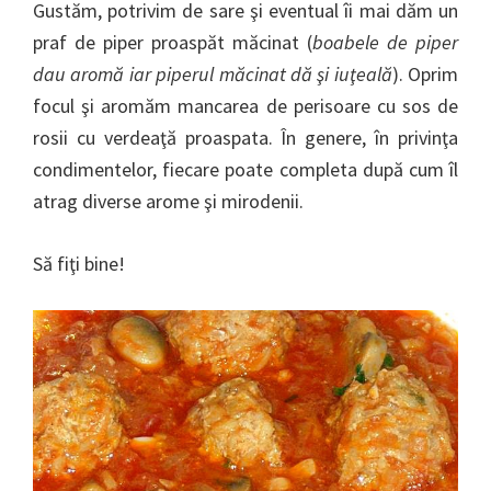
Gustăm, potrivim de sare şi eventual îi mai dăm un
praf de piper proaspăt măcinat (
boabele de piper
dau aromă iar piperul măcinat dă şi iuţeală
). Oprim
focul şi aromăm mancarea de perisoare cu sos de
rosii cu verdeaţă proaspata. În genere, în privinţa
condimentelor, fiecare poate completa după cum îl
atrag diverse arome şi mirodenii.
Să fiţi bine!