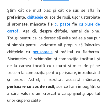
Ştim cât de mult plac şi cât de sus se află în
preferinţe,
chiftelele
cu sos de roşii, uşor usturoiate
şi aromate, mâncate fie
cu paste
fie
cu piure de
cartof
i. Aşa că, despre chiftele, numai de bine.
Totuşi pentru cei ce doresc să evite prăjeala sau pur
şi simplu pentru varietate vă propun să înlocuim
chiftelele cu
perişoarele
şi prăjitul cu fierberea.
Bineînţeles că schimbăm şi compoziţia tocăturii şi
de la carnea tocată cu usturoi şi miez de pâine
trecem la compoziţia pentru perişoare, introducând
şi orezul. Astfel, a rezultat această mâncare,
perisoare cu sos de rosii
, sos ce l-am îmbogăţit şi
a cărui valoare am crescut-o cu sprijinul şi aportul
unor ciuperci călite.