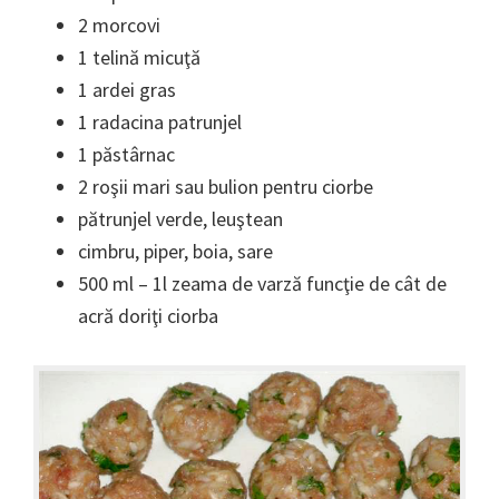
2 morcovi
1 telină micuţă
1 ardei gras
1 radacina patrunjel
1 păstârnac
2 roşii mari sau bulion pentru ciorbe
pătrunjel verde, leuştean
cimbru, piper, boia, sare
500 ml – 1l zeama de varză funcţie de cât de
acră doriţi ciorba