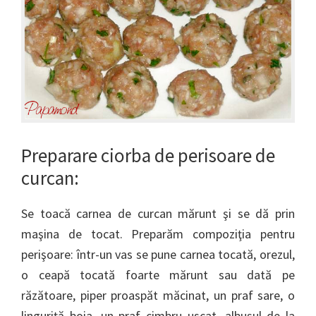
Preparare ciorba de perisoare de
curcan:
Se toacă carnea de curcan mărunt şi se dă prin
maşina de tocat. Preparăm compoziţia pentru
perişoare: într-un vas se pune carnea tocată, orezul,
o ceapă tocată foarte mărunt sau dată pe
răzătoare, piper proaspăt măcinat, un praf sare, o
linguriţă boia, un praf cimbru uscat, albuşul de la