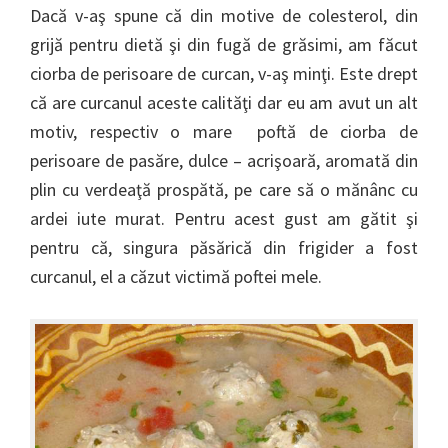
Dacă v-aş spune că din motive de colesterol, din
grijă pentru dietă şi din fugă de grăsimi, am făcut
ciorba de perisoare de curcan, v-aş minţi. Este drept
că are curcanul aceste calităţi dar eu am avut un alt
motiv, respectiv o mare poftă de ciorba de
perisoare de pasăre, dulce – acrişoară, aromată din
plin cu verdeaţă prospătă, pe care să o mănânc cu
ardei iute murat. Pentru acest gust am gătit şi
pentru că, singura păsărică din frigider a fost
curcanul, el a căzut victimă poftei mele.