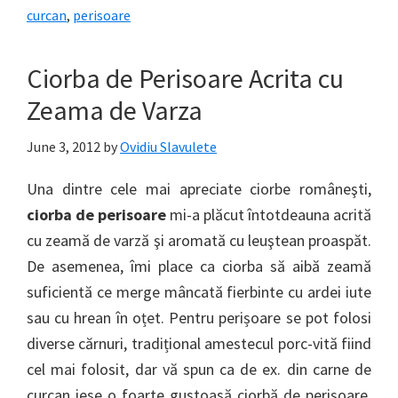
curcan
,
perisoare
Ciorba de Perisoare Acrita cu
Zeama de Varza
June 3, 2012
by
Ovidiu Slavulete
Una dintre cele mai apreciate ciorbe româneşti,
ciorba de perisoare
mi-a plăcut întotdeauna acrită
cu zeamă de varză şi aromată cu leuştean proaspăt.
De asemenea, îmi place ca ciorba să aibă zeamă
suficientă ce merge mâncată fierbinte cu ardei iute
sau cu hrean în oțet. Pentru perișoare se pot folosi
diverse cărnuri, tradițional amestecul porc-vită fiind
cel mai folosit, dar vă spun ca de ex. din carne de
curcan iese o foarte gustoasă ciorbă de perișoare.