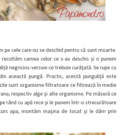
răm pe cele care nu se deschid pentru că sunt moarte.
că recoltăm carnea celor ce s-au deschis şi o punem
liţă negricios-verzuie ce trebuie curăţată. Se rupe cu
din această pungă. Practic, acestă punguliţă este
ile sunt organisme filtratoare ce filtrează în medie
 hrana, respectiv alge şi alte organisme. Pe măsură ce
 pe rând cu apă rece şi le punem într-o strecurătoare
curs apa, montăm maşina de tocat şi le dăm prin