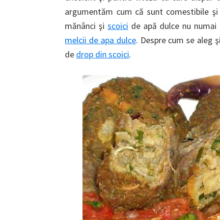
argumentăm cum că sunt comestibile şi că
mănânci şi
scoici
de apă dulce nu numai d
melcii de apa dulce
. Despre cum se aleg şi
de
drop din scoici
.