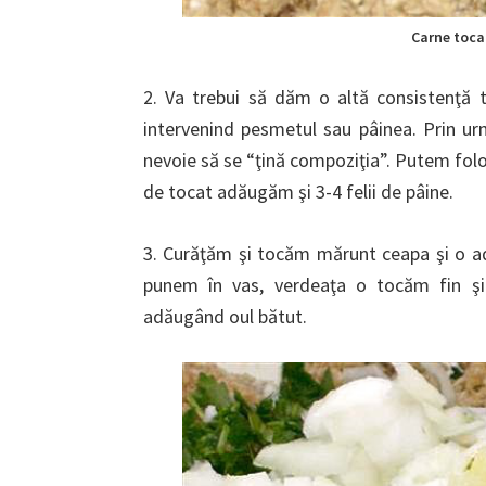
Carne toca
2. Va trebui să dăm o altă consistenţă t
intervenind pesmetul sau pâinea. Prin ur
nevoie să se “ţină compoziţia”. Putem folo
de tocat adăugăm şi 3-4 felii de pâine.
3. Curăţăm şi tocăm mărunt ceapa şi o ad
punem în vas, verdeaţa o tocăm fin şi
adăugând oul bătut.