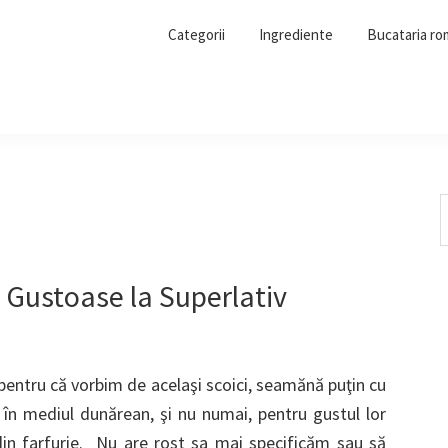
Categorii
Ingrediente
Bucataria r
S
t
w
e Gustoase la Superlativ
 pentru că vorbim de acelaşi scoici, seamănă puţin cu
 în mediul dunărean, şi nu numai, pentru gustul lor
 din farfurie. Nu are rost sa mai specificăm sau să