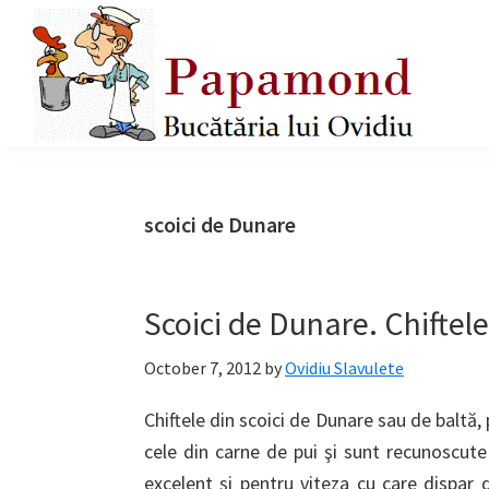
Skip
Skip
Skip
to
to
to
primary
main
primary
navigation
content
sidebar
Papamond
scoici de Dunare
Scoici de Dunare. Chiftel
October 7, 2012
by
Ovidiu Slavulete
Chiftele din scoici de Dunare sau de baltă,
cele din carne de pui şi sunt recunoscute
excelent şi pentru viteza cu care dispar