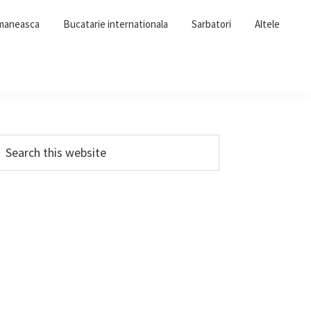
omaneasca
Bucatarie internationala
Sarbatori
Altele
Primary
earch
his
Sidebar
ebsite