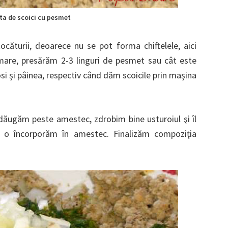
ta de scoici cu pesmet
ocăturii, deoarece nu se pot forma chiftelele, aici
mare, presărăm 2-3 linguri de pesmet sau cât este
si şi pâinea, respectiv când dăm scoicile prin maşina
ăugăm peste amestec, zdrobim bine usturoiul şi îl
 o încorporăm în amestec. Finalizăm compoziţia