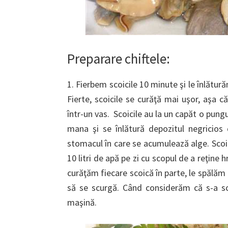
Preparare chiftele:
1. Fierbem scoicile 10 minute şi le înlătu
Fierte, scoicile se curăţă mai uşor, aşa 
într-un vas. Scoicile au la un capăt o pungu
mana şi se înlătură depozitul negricios 
stomacul în care se acumulează alge. Scoic
10 litri de apă pe zi cu scopul de a reţine
curăţăm fiecare scoică în parte, le spălăm
să se scurgă. Când considerăm că s-a s
maşină.