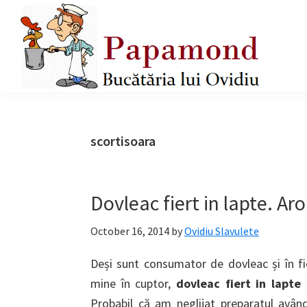
Skip
Skip
Skip
to
to
to
primary
main
primary
navigation
content
sidebar
Papamond
scortisoara
Dovleac fiert in lapte. Ar
October 16, 2014
by
Ovidiu Slavulete
Deși sunt consumator de dovleac și în 
mine în cuptor,
dovleac fiert in lapte
n
Probabil că am neglijat preparatul avân