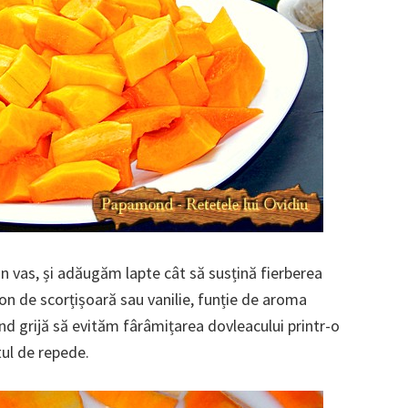
un vas, și adăugăm lapte cât să susțină fierberea
on de scorțișoară sau vanilie, funție de aroma
nd grijă să evităm fârâmițarea dovleacului printr-o
tul de repede.