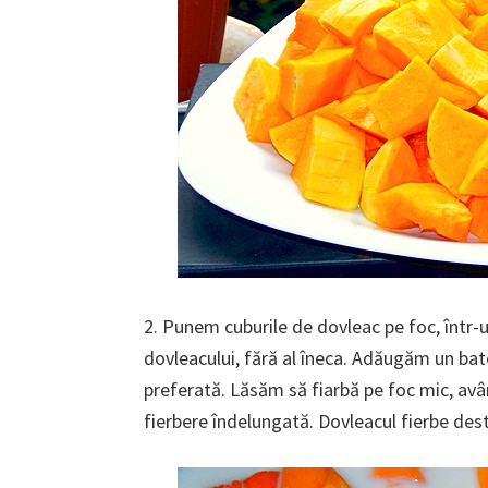
2. Punem cuburile de dovleac pe foc, într-
dovleacului, fără al îneca. Adăugăm un bat
preferată. Lăsăm să fiarbă pe foc mic, avâ
fierbere îndelungată. Dovleacul fierbe des