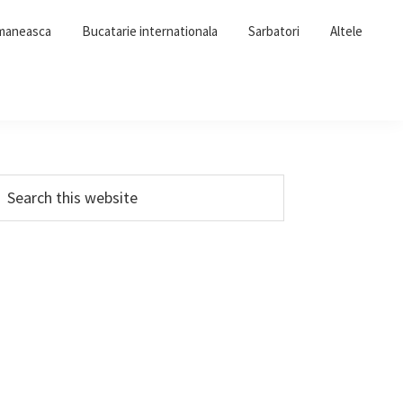
omaneasca
Bucatarie internationala
Sarbatori
Altele
Primary
earch
his
Sidebar
ebsite