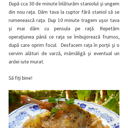
După cca 30 de minute înlăturăm staniolul şi ungem
din nou raţa. Dăm tava la cuptor fără staniol să se
rumenească raţa. Dup 10 minute tragem uşor tava
şi mai dăm cu pensula pe raţă. Repetăm
operaţiunea până ce raţa se îmbujorează frumos,
după care oprim focul. Desfacem raţa în porţii şi o
servim alături de varză, mămăligă şi eventual un
ardei iute murat.
Să fiţi bine!