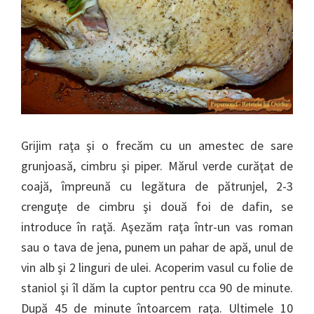
Grijim raţa şi o frecăm cu un amestec de sare
grunjoasă, cimbru şi piper. Mărul verde curăţat de
coajă, împreună cu legătura de pătrunjel, 2-3
crenguţe de cimbru şi două foi de dafin, se
introduce în raţă. Aşezăm raţa într-un vas roman
sau o tava de jena, punem un pahar de apă, unul de
vin alb şi 2 linguri de ulei. Acoperim vasul cu folie de
staniol şi îl dăm la cuptor pentru cca 90 de minute.
După 45 de minute întoarcem raţa. Ultimele 10