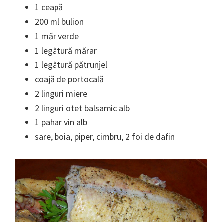
1 ceapă
200 ml bulion
1 măr verde
1 legătură mărar
1 legătură pătrunjel
coajă de portocală
2 linguri miere
2 linguri otet balsamic alb
1 pahar vin alb
sare, boia, piper, cimbru, 2 foi de dafin