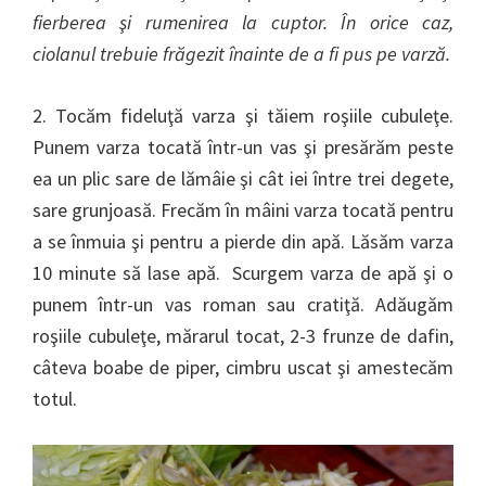
fierberea şi rumenirea la cuptor. În orice caz,
ciolanul trebuie frăgezit înainte de a fi pus pe varză.
2. Tocăm fideluţă varza şi tăiem roşiile cubuleţe.
Punem varza tocată într-un vas şi presărăm peste
ea un plic sare de lămâie şi cât iei între trei degete,
sare grunjoasă. Frecăm în mâini varza tocată pentru
a se înmuia şi pentru a pierde din apă. Lăsăm varza
10 minute să lase apă. Scurgem varza de apă şi o
punem într-un vas roman sau cratiţă. Adăugăm
roşiile cubuleţe, mărarul tocat, 2-3 frunze de dafin,
câteva boabe de piper, cimbru uscat şi amestecăm
totul.