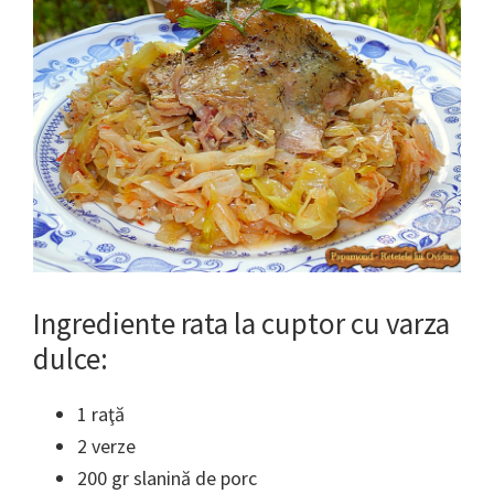
Ingrediente rata la cuptor cu varza
dulce:
1 raţă
2 verze
200 gr slanină de porc