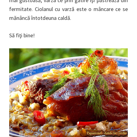
mai gustoasă, varza ce prin gătire îşi păstrează din
fermitate. Ciolanul cu varză este o mâncare ce se
mănâncă întotdeuna caldă.
Să fiţi bine!