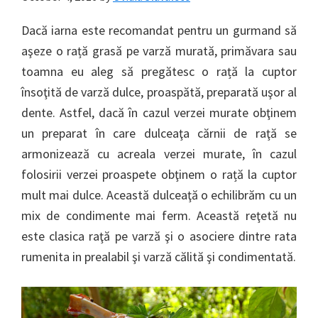
Dacă iarna este recomandat pentru un gurmand să
aşeze o rață grasă pe varză murată, primăvara sau
toamna eu aleg să pregătesc o rață la cuptor
însoţită de varză dulce, proaspătă, preparată uşor al
dente. Astfel, dacă în cazul verzei murate obţinem
un preparat în care dulceaţa cărnii de raţă se
armonizează cu acreala verzei murate, în cazul
folosirii verzei proaspete obţinem o rață la cuptor
mult mai dulce. Această dulceaţă o echilibrăm cu un
mix de condimente mai ferm. Această reţetă nu
este clasica raţă pe varză şi o asociere dintre rata
rumenita in prealabil şi varză călită şi condimentată.