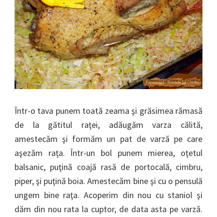
Într-o tava punem toată zeama şi grăsimea rămasă
de la gătitul raţei, adăugăm varza călită,
amestecăm şi formăm un pat de varză pe care
aşezăm raţa. Într-un bol punem mierea, oţetul
balsanic, puţină coajă rasă de portocală, cimbru,
piper, şi puţină boia. Amestecăm bine şi cu o pensulă
ungem bine raţa. Acoperim din nou cu staniol şi
dăm din nou rata la cuptor, de data asta pe varză.