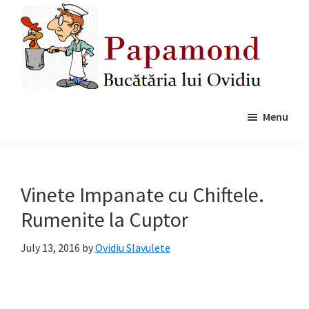
Skip
Skip
to
to
main
primary
content
sidebar
Papamond
Menu
Vinete Impanate cu Chiftele.
Rumenite la Cuptor
July 13, 2016
by
Ovidiu Slavulete