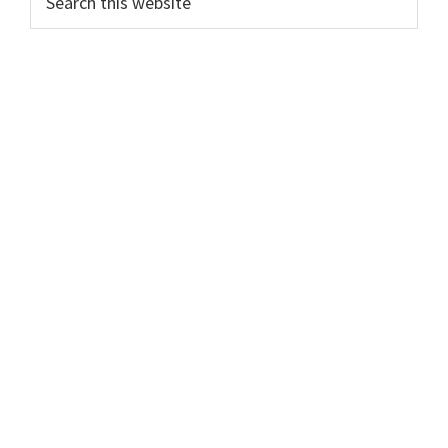
this
Sidebar
website