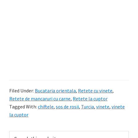
Filed Under:
Bucataria orientala
,
Retete cu vinete
,
Retete de mancaruri cu carne
,
Retete la cuptor
Tagged With:
chiftele
,
sos de rosii
,
Turcia
,
vinete
,
vinete
la cuptor
Primary
Search