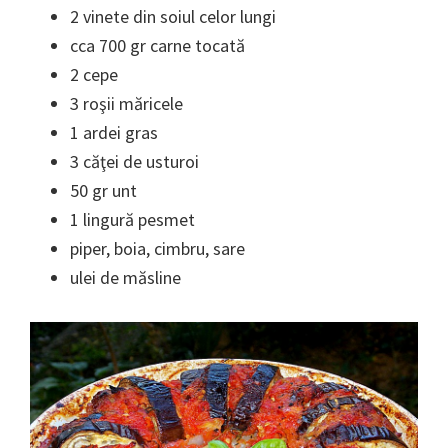
2 vinete din soiul celor lungi
cca 700 gr carne tocată
2 cepe
3 roşii măricele
1 ardei gras
3 căţei de usturoi
50 gr unt
1 lingură pesmet
piper, boia, cimbru, sare
ulei de măsline