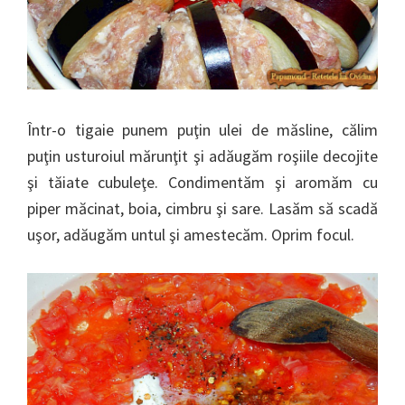
Într-o tigaie punem puţin ulei de măsline, călim
puţin usturoiul mărunţit şi adăugăm roşiile decojite
şi tăiate cubuleţe. Condimentăm şi aromăm cu
piper măcinat, boia, cimbru şi sare. Lasăm să scadă
uşor, adăugăm untul şi amestecăm. Oprim focul.