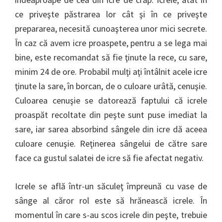
ce priveşte păstrarea lor cât şi în ce priveşte
prepararea, necesită cunoaşterea unor mici secrete.
În caz că avem icre proaspete, pentru a se lega mai
bine, este recomandat să fie ţinute la rece, cu sare,
minim 24 de ore. Probabil mulţi aţi întâlnit acele icre
ţinute la sare, în borcan, de o culoare urâtă, cenuşie.
Culoarea cenuşie se datorează faptului că icrele
proaspăt recoltate din peşte sunt puse imediat la
sare, iar sarea absorbind sângele din icre dă aceea
culoare cenuşie. Reţinerea sângelui de către sare
face ca gustul salatei de icre să fie afectat negativ.
Icrele se află într-un săculeţ împreună cu vase de
sânge al căror rol este să hrănească icrele. În
momentul în care s-au scos icrele din peşte, trebuie