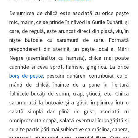
Denumirea de chilcă este asociată cu orice pește
mic, marin, ce se prinde în năvod la Gurile Dunării, și
care, de regulă, este aruncat direct din plasă, viu, în
niște butoaie cu saramură de sare. Formată
preponderent din aterină, un pește local al Mării
Negre (asemănător cu hamsia), chilca mai poate
cuprinde și ceva sprot, hamsie, gingirica. La orice
borș de pește
, pescarii dunăreni contribuiau cu o
mână de chilcă, înainte de a pune în fiertură
falnicele bucăți de somn, crap, știucă, etc. Chilca
saramurată la butoaie și-a găsit împlinirea într-o
salată simplă dar plină de gust, asociată cu
omniprezenta ceapă, salată eventual îmbogățită și
cu alte participări mai subiective ca măslina, capera,