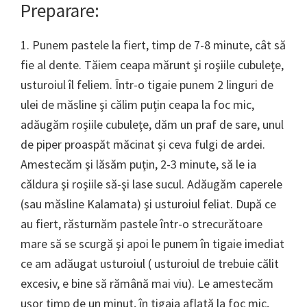
Preparare:
1. Punem pastele la fiert, timp de 7-8 minute, cât să
fie al dente. Tăiem ceapa mărunt şi roşiile cubuleţe,
usturoiul îl feliem. Într-o tigaie punem 2 linguri de
ulei de măsline şi călim puţin ceapa la foc mic,
adăugăm roşiile cubuleţe, dăm un praf de sare, unul
de piper proaspăt măcinat şi ceva fulgi de ardei.
Amestecăm şi lăsăm puţin, 2-3 minute, să le ia
căldura şi roşiile să-şi lase sucul. Adăugăm caperele
(sau măsline Kalamata) şi usturoiul feliat. După ce
au fiert, răsturnăm pastele într-o strecurătoare
mare să se scurgă şi apoi le punem în tigaie imediat
ce am adăugat usturoiul ( usturoiul de trebuie călit
excesiv, e bine să rămână mai viu). Le amestecăm
uşor timp de un minut, în tigaia aflată la foc mic,