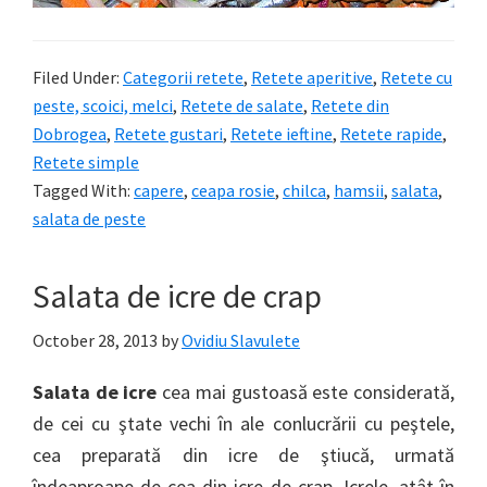
Filed Under:
Categorii retete
,
Retete aperitive
,
Retete cu
peste, scoici, melci
,
Retete de salate
,
Retete din
Dobrogea
,
Retete gustari
,
Retete ieftine
,
Retete rapide
,
Retete simple
Tagged With:
capere
,
ceapa rosie
,
chilca
,
hamsii
,
salata
,
salata de peste
Salata de icre de crap
October 28, 2013
by
Ovidiu Slavulete
Salata de icre
cea mai gustoasă este considerată,
de cei cu ştate vechi în ale conlucrării cu peştele,
cea preparată din icre de ştiucă, urmată
îndeaproape de cea din icre de crap. Icrele, atât în