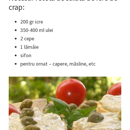
crap:
200 gr icre
350-400 ml ulei
2 cepe
1 lămâie
sifon
pentru ornat – capere, măsline, etc