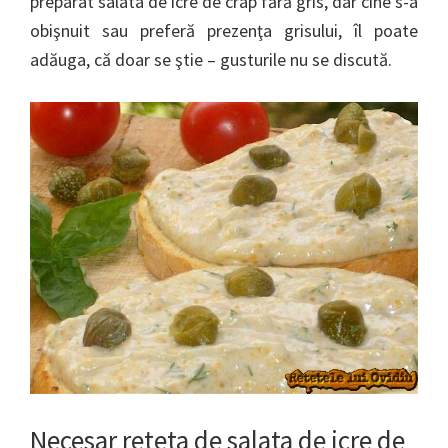
preparat salata de icre de crap fără gris, dar cine s-a
obişnuit sau preferă prezenţa grisului, îl poate
adăuga, că doar se ştie – gusturile nu se discută.
Necesar reteta de salata de icre de