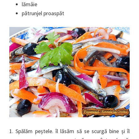
lămâie
pătrunjel proaspăt
1. Spălăm peștele. îl lăsăm să se scurgă bine și îl