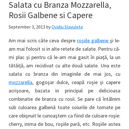
Salata cu Branza Mozzarella,
Rosii Galbene si Capere
September 3, 2013
by
Ovidiu Slavulete
Am mai scris câte ceva despre
roşiile galbene
şi le-
am mai folosit si in alte retete de salate. Pentru că-
mi plac şi pentru că le-am mai gasit în piaţă, la un
tătăiţă, am recidivat cu alte două salate. Una este
salata cu branza din imaginile de mai jos, cu
mozzarella
, gogoşar dulce, ceapă roşie şi capere
acrişoare, bazata in principal pe delicioasa
combinatie de branza cu rosii. Se pare că întâlnim
sub culoarea galbenă toate soiurile de tomate pe
care obişnuit le cunoaştem ca fiind de culoare roşie:
cherry, inima de bou, roşiile pară, etc. Roşiile astea