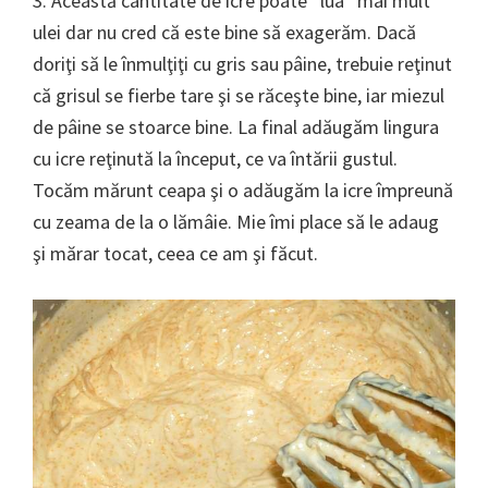
3. Această cantitate de icre poate “lua” mai mult
ulei dar nu cred că este bine să exagerăm. Dacă
doriţi să le înmulţiţi cu gris sau pâine, trebuie reţinut
că grisul se fierbe tare şi se răceşte bine, iar miezul
de pâine se stoarce bine. La final adăugăm lingura
cu icre reţinută la început, ce va întării gustul.
Tocăm mărunt ceapa şi o adăugăm la icre împreună
cu zeama de la o lămâie. Mie îmi place să le adaug
şi mărar tocat, ceea ce am şi făcut.