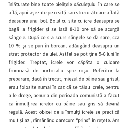
înlăturate bine toate pieliţele săculeţului în care se
află, apoi aşezate pe o sită sau strecurătoare aflată
deasupra unui bol. Bolul cu sita cu icre deasupra se
bagă la frigider şi se lasă 8-10 ore să se scurgă
sângele. După ce s-a scurs sângele se dă sare, cca
10 % şi se pun în borcan, adăugând deasupra un
strat protector de ulei. Astfel se pot ţine 5-6 luni în
frigider. Treptat, icrele vor căpăta o culoare
frumoasă de portocaliu spre roşu. Referitor la
preparare, dacă în trecut, miezul de pâine sau grisul,
erau folosite numai în caz că se tăiau icrele, pentru
a le drege, penuria din perioada comunistă a făcut
ca înmulţirea icrelor cu pâine sau gris să devină
regulă. Acest obicei de a înmulţi icrele se practică
mult şi azi, rămânând oarecum “prins” în reţete. Am