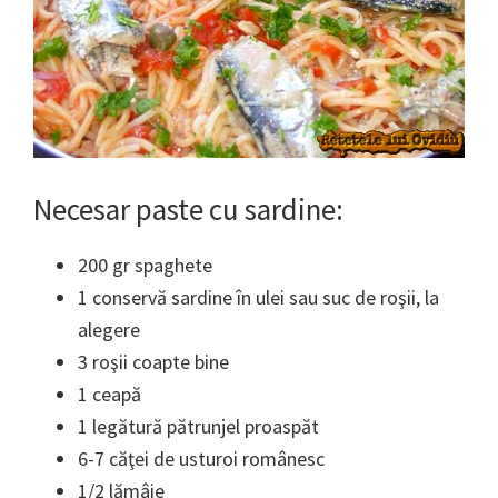
Necesar
paste cu sardine
:
200 gr spaghete
1 conservă sardine în ulei sau suc de roşii, la
alegere
3 roşii coapte bine
1 ceapă
1 legătură pătrunjel proaspăt
6-7 căţei de usturoi românesc
1/2 lămâie