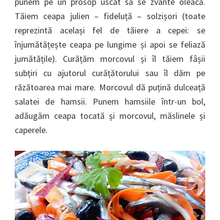
punem pe un prosop uscat să se zvânte oleacă.
Tăiem ceapa julien – fideluță – solzișori (toate
reprezintă același fel de tăiere a cepei: se
înjumătățește ceapa pe lungime și apoi se feliază
jumătățile). Curățăm morcovul și îl tăiem fâșii
subțiri cu ajutorul curățătorului sau îl dăm pe
răzătoarea mai mare. Morcovul dă puțină dulceață
salatei de hamsii. Punem hamsiile într-un bol,
adăugăm ceapa tocată și morcovul, măslinele și
caperele.