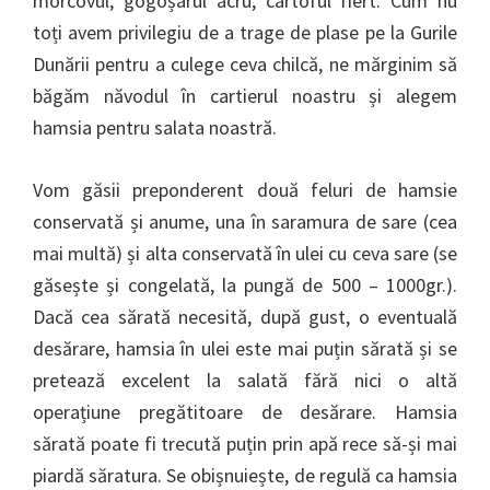
morcovul, gogoșarul acru, cartoful fiert. Cum nu
toți avem privilegiu de a trage de plase pe la Gurile
Dunării pentru a culege ceva chilcă, ne mărginim să
băgăm năvodul în cartierul noastru și alegem
hamsia pentru salata noastră.
Vom găsii preponderent două feluri de hamsie
conservată și anume, una în saramura de sare (cea
mai multă) și alta conservată în ulei cu ceva sare (se
găsește și congelată, la pungă de 500 – 1000gr.).
Dacă cea sărată necesită, după gust, o eventuală
desărare, hamsia în ulei este mai puțin sărată și se
pretează excelent la salată fără nici o altă
operațiune pregătitoare de desărare. Hamsia
sărată poate fi trecută puțin prin apă rece să-și mai
piardă săratura. Se obișnuiește, de regulă ca hamsia