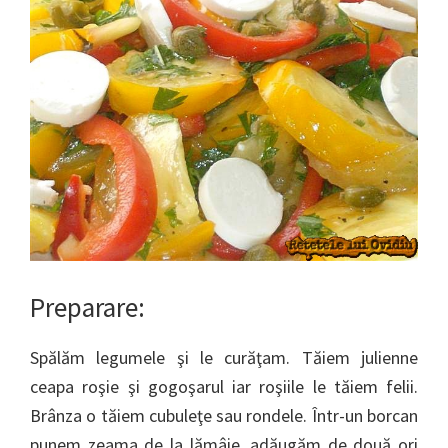
Preparare:
Spălăm legumele şi le curăţam. Tăiem julienne
ceapa roşie şi gogoşarul iar roşiile le tăiem felii.
Brânza o tăiem cubuleţe sau rondele. Într-un borcan
punem zeama de la lămâie, adăugăm de două ori