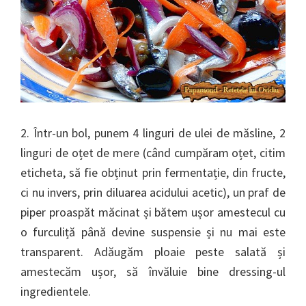
2. Într-un bol, punem 4 linguri de ulei de măsline, 2
linguri de oțet de mere (când cumpăram oțet, citim
eticheta, să fie obținut prin fermentație, din fructe,
ci nu invers, prin diluarea acidului acetic), un praf de
piper proaspăt măcinat și bătem ușor amestecul cu
o furculiță până devine suspensie și nu mai este
transparent. Adăugăm ploaie peste salată și
amestecăm ușor, să învăluie bine dressing-ul
ingredientele.