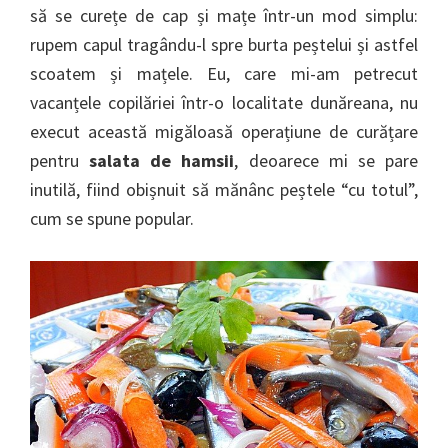
să se curețe de cap și mațe într-un mod simplu:
rupem capul tragându-l spre burta peștelui și astfel
scoatem și mațele. Eu, care mi-am petrecut
vacanțele copilăriei într-o localitate dunăreana, nu
execut această migăloasă operațiune de curățare
pentru
salata de hamsii
, deoarece mi se pare
inutilă, fiind obișnuit să mănânc peștele “cu totul”,
cum se spune popular.