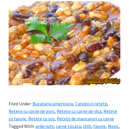
Filed Under:
Bucataria americana
,
Categorii retete
,
Retete cu carne de porc
,
Retete cu carne de vita
,
Retete
cu fasole
,
Retete cu sos
,
Retete de mancaruri cu carne
Tagged With:
ardei iute
,
carne tocata
,
chili
,
fasole
,
Mexic
,