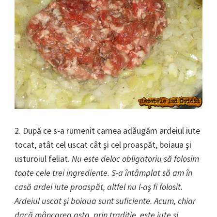
2. După ce s-a rumenit carnea adăugăm ardeiul iute
tocat, atât cel uscat cât şi cel proaspăt, boiaua şi
usturoiul feliat.
Nu este deloc obligatoriu să folosim
toate cele trei ingrediente. S-a întâmplat să am în
casă ardei iute proaspăt, altfel nu l-aş fi folosit.
Ardeiul uscat şi boiaua sunt suficiente. Acum, chiar
dacă mâncarea asta, prin tradiţie, este iute şi