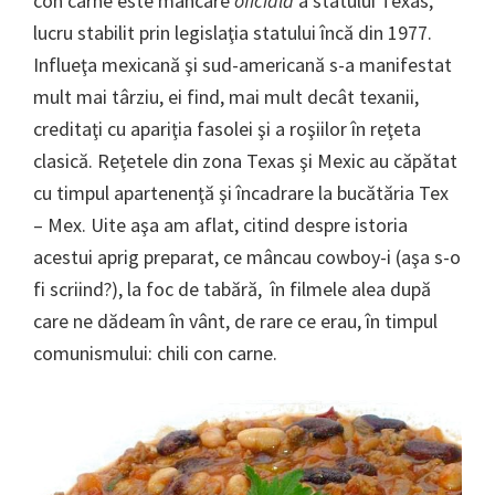
con carne este mâncare
oficială
a statului Texas,
lucru stabilit prin legislaţia statului încă din 1977.
Influeţa mexicană şi sud-americană s-a manifestat
mult mai târziu, ei find, mai mult decât texanii,
creditaţi cu apariţia fasolei şi a roşiilor în reţeta
clasică. Reţetele din zona Texas şi Mexic au căpătat
cu timpul apartenenţă şi încadrare la bucătăria Tex
– Mex. Uite aşa am aflat, citind despre istoria
acestui aprig preparat, ce mâncau cowboy-i (aşa s-o
fi scriind?), la foc de tabără, în filmele alea după
care ne dădeam în vânt, de rare ce erau, în timpul
comunismului: chili con carne.