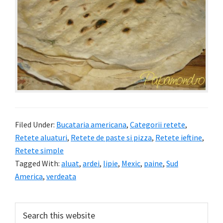
Filed Under:
Bucataria americana
,
Categorii retete
,
Retete aluaturi
,
Retete de paste si pizza
,
Retete ieftine
,
Retete simple
Tagged With:
aluat
,
ardei
,
lipie
,
Mexic
,
paine
,
Sud
America
,
verdeata
Primary
Search
this