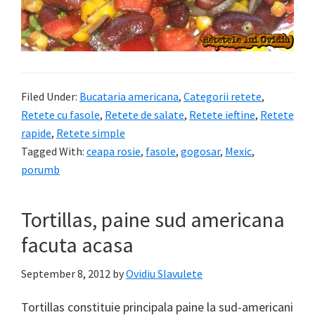
Filed Under:
Bucataria americana
,
Categorii retete
,
Retete cu fasole
,
Retete de salate
,
Retete ieftine
,
Retete
rapide
,
Retete simple
Tagged With:
ceapa rosie
,
fasole
,
gogosar
,
Mexic
,
porumb
Tortillas, paine sud americana
facuta acasa
September 8, 2012
by
Ovidiu Slavulete
Tortillas constituie principala paine la sud-americani