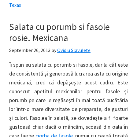
Texas
Salata cu porumb si fasole
rosie. Mexicana
September 26, 2013
by
Ovidiu Slavulete
Îi spun eu salata cu porumb si fasole, dar la cât este
de consistentă şi generoasă lucrarea asta cu origine
mexicană, cred că depăşeşte acest cadru. Este
cunoscut apetitul mexicanilor pentru fasole şi
porumb pe care le regăseşti în mai toată bucătăria
lor într-o mare diversitate de preparate, de gusturi
şi culori. Fasolea în salată, se dovedeşte a fi foarte
gustoasă chiar dacă o mâncăm, scoasă din oala în
care fierbe
ciorba de fasole
, numai cu ceapă tocată