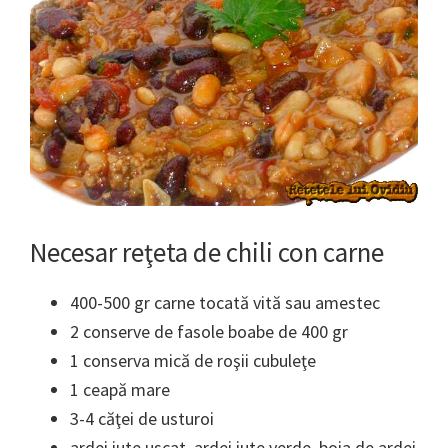
Necesar reţeta de
chili con carne
400-500 gr carne tocată vită sau amestec
2 conserve de fasole boabe de 400 gr
1 conserva mică de roşii cubuleţe
1 ceapă mare
3-4 căţei de usturoi
ardei iute uscat, ardei iute verde, boia de ardei