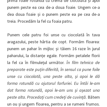
prima foaie rotundă cu cremă de ciocolată și apoi
punem peste ea cea de-a doua foaie. Ungem ce-a
dea doua foaie și o punem peste ea pe cea de-a
treia. Procedăm la fel cu foaia patru.
Punem cele patru foi unse cu ciocolată în tava
aragazului, peste hârtia de copt. Formăm floarea:
punem un pahar în mijloc și tăiem 16 raze în jurul
paharului, la distanțe egale. Formăm petalele florii
la fel ca în filmulețul următor.
În film tehnica de
preparate este puțin diferită, în sensul ca pune foile
unse cu ciocolată, una peste alta, și apoi le dă
forma rotundă cu ajutorul farfuriei. Eu întâi le-am
dat forma rotundă, apoi le-am uns și așezat una
peste alta. Procedați cum credeți de cuvință.
Bătem
un ou și ungem floarea, pentru a se rumeni frumos.