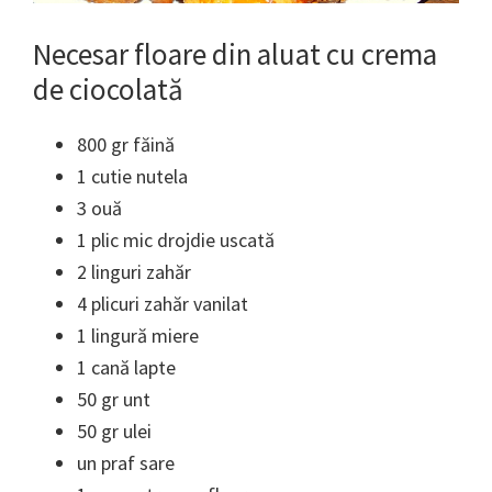
Necesar floare din aluat cu crema
de ciocolată
800 gr făină
1 cutie nutela
3 ouă
1 plic mic drojdie uscată
2 linguri zahăr
4 plicuri zahăr vanilat
1 lingură miere
1 cană lapte
50 gr unt
50 gr ulei
un praf sare