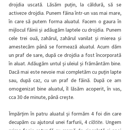
drojdia uscată. Lăsăm puțin, la căldură, să se
activeze drojdia. Punem făina într-un vas mai mare,
în care să putem forma aluatul. Facem o gaura în
mijlocul făinii și adăugăm laptele cu drojdia. Punem
cele trei ouă, zahărul, zahărul vanilat și mierea și
amestecăm până se formează aluatul. Acum dăm
un praf de sare, după ce drojdia a fost încorporată
în aluat. Adăugăm untul și uleiul și frământăm bine.
Dacă mai este nevoie mai completăm cu puțin lapte
sau, după caz, cu un praf de făină. După ce am
omogenizat bine aluatul, îl lăsăm acoperit, în vas,
cca 30 de minute, până crește.
Împărțim în patru aluatul și formăm 4 foi din care
decupăm cu ajutorul unei farfurii, 4
clătite.
Ungem