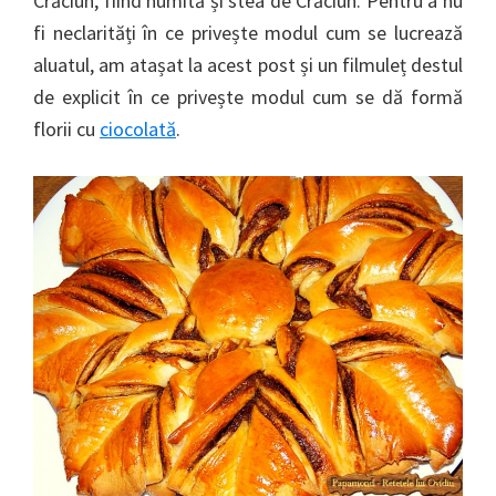
Crăciun, fiind numită și stea de Crăciun. Pentru a nu
fi neclarități în ce privește modul cum se lucrează
aluatul, am atașat la acest post și un filmuleț destul
de explicit în ce privește modul cum se dă formă
florii cu
ciocolată
.