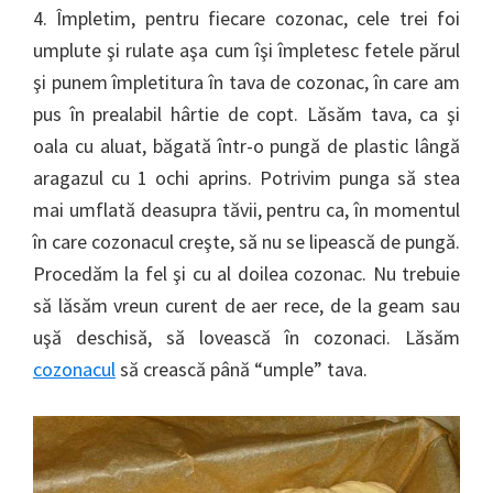
4. Împletim, pentru fiecare cozonac, cele trei foi
umplute şi rulate aşa cum îşi împletesc fetele părul
şi punem împletitura în tava de cozonac, în care am
pus în prealabil hârtie de copt. Lăsăm tava, ca şi
oala cu aluat, băgată într-o pungă de plastic lângă
aragazul cu 1 ochi aprins. Potrivim punga să stea
mai umflată deasupra tăvii, pentru ca, în momentul
în care cozonacul creşte, să nu se lipească de pungă.
Procedăm la fel şi cu al doilea cozonac. Nu trebuie
să lăsăm vreun curent de aer rece, de la geam sau
uşă deschisă, să lovească în cozonaci. Lăsăm
cozonacul
să crească până “umple” tava.