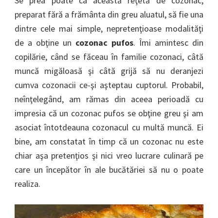
Se prea poate ca această reţetă de cozonac,
preparat fără a frământa din greu aluatul, să fie una
dintre cele mai simple, nepretenţioase modalităţi
de a obţine un
cozonac pufos
. Îmi amintesc din
copilărie, când se făceau în familie cozonaci, câtă
muncă migăloasă şi câtă grijă să nu deranjezi
cumva cozonacii ce-şi aşteptau cuptorul. Probabil,
neînţelegând, am rămas din aceea perioadă cu
impresia că un cozonac pufos se obţine greu şi am
asociat întotdeauna cozonacul cu multă muncă. Ei
bine, am constatat în timp că un cozonac nu este
chiar aşa pretenţios şi nici vreo lucrare culinară pe
care un începător în ale bucătăriei să nu o poate
realiza.