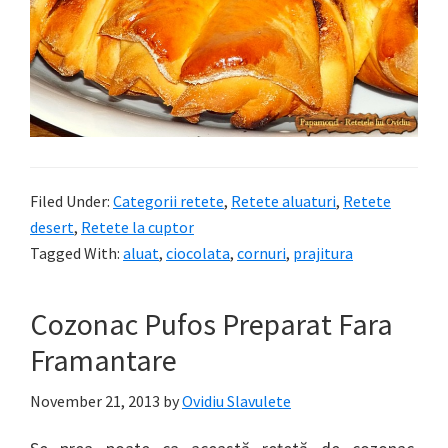
Filed Under:
Categorii retete
,
Retete aluaturi
,
Retete
desert
,
Retete la cuptor
Tagged With:
aluat
,
ciocolata
,
cornuri
,
prajitura
Cozonac Pufos Preparat Fara
Framantare
November 21, 2013
by
Ovidiu Slavulete