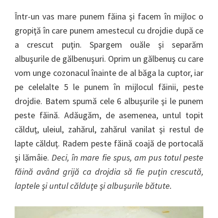
Într-un vas mare punem făina şi facem în mijloc o
gropiţă în care punem amestecul cu drojdie după ce
a crescut puţin. Spargem ouăle şi separăm
albuşurile de gălbenuşuri. Oprim un gălbenuş cu care
vom unge cozonacul înainte de al băga la cuptor, iar
pe celelalte 5 le punem în mijlocul făinii, peste
drojdie. Batem spumă cele 6 albuşurile şi le punem
peste făină. Adăugăm, de asemenea, untul topit
călduţ, uleiul, zahărul, zahărul vanilat şi restul de
lapte călduţ. Radem peste făină coajă de portocală
şi lămâie.
Deci, în mare fie spus, am pus totul peste
făină având grijă ca drojdia să fie puţin crescută,
laptele şi untul călduţe şi albuşurile bătute.