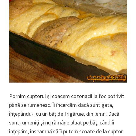
Pornim cuptorul şi coacem cozonacii la foc potrivit
până se rumenesc. Îi încercăm dacă sunt gata,
înţepându-i cu un băţ de frigăruie, din lemn. Dacă
sunt rumeniţi şi nu rămâne aluat pe băţ, când îi
înţepăm, înseamnă că îi putem scoate de la cuptor.