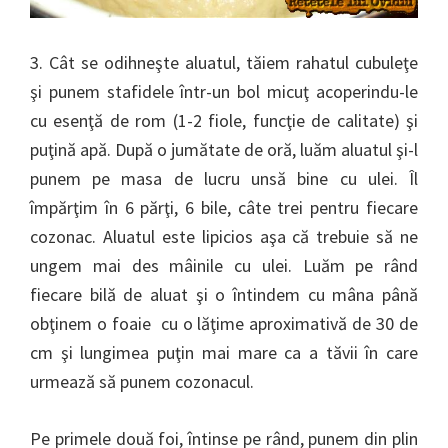
3. Cât se odihneşte aluatul, tăiem rahatul cubuleţe
şi punem stafidele într-un bol micuţ acoperindu-le
cu esenţă de rom (1-2 fiole, funcţie de calitate) şi
puţină apă. După o jumătate de oră, luăm aluatul şi-l
punem pe masa de lucru unsă bine cu ulei. Îl
împărţim în 6 părţi, 6 bile, câte trei pentru fiecare
cozonac. Aluatul este lipicios aşa că trebuie să ne
ungem mai des mâinile cu ulei. Luăm pe rând
fiecare bilă de aluat şi o întindem cu mâna până
obţinem o foaie cu o lăţime aproximativă de 30 de
cm şi lungimea puţin mai mare ca a tăvii în care
urmează să punem cozonacul.
Pe primele două foi, întinse pe rând, punem din plin