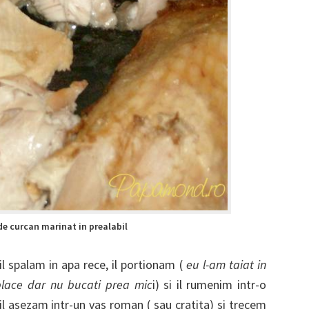
e curcan marinat in prealabil
l spalam in apa rece, il portionam (
eu l-am taiat in
place dar nu bucati prea mic
i) si il rumenim intr-o
 il asezam intr-un vas roman ( sau cratita) si trecem