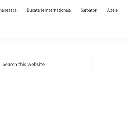
omaneasca
Bucatarie internationala
Sarbatori
Altele
Primary
earch
his
Sidebar
ebsite