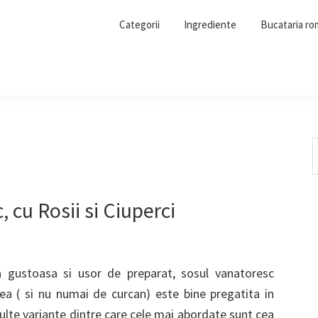
Categorii
Ingrediente
Bucataria r
S
t
w
 cu Rosii si Ciuperci
 gustoasa si usor de preparat, sosul vanatoresc
a ( si nu numai de curcan) este bine pregatita in
ulte variante dintre care cele mai abordate sunt cea