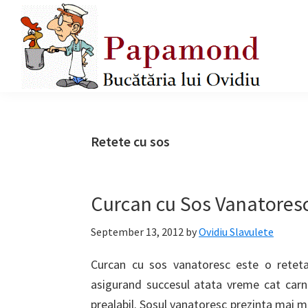
Skip
Skip
Skip
to
to
to
primary
main
primary
navigation
content
sidebar
Papamond
Retete cu sos
Curcan cu Sos Vanatoresc,
September 13, 2012
by
Ovidiu Slavulete
Curcan cu sos vanatoresc este o reteta
asigurand succesul atata vreme cat carne
prealabil. Sosul vanatoresc prezinta mai m