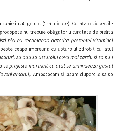
oaie in 50 gr. unt (5-6 minute). Curatam ciupercile
 proaspete nu trebuie obligatoriu curatate de pielita
nisti nici nu recomanda datorita prezentei vitaminei
, peste ceapa impreuna cu usturoiul zdrobit cu latul
ncaruri, sa adaug usturoiul ceva mai tarziu si sa nu-l
u se prajeste mai mult cu atat se diminueaza gustul
deveni amarui).
Amestecam si lasam ciupercile sa se