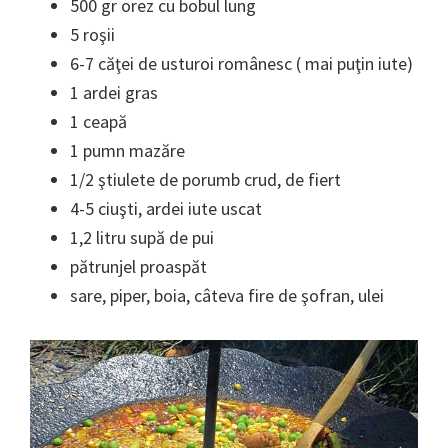
500 gr orez cu bobul lung
5 roşii
6-7 căţei de usturoi românesc ( mai puţin iute)
1 ardei gras
1 ceapă
1 pumn mazăre
1/2 ştiulete de porumb crud, de fiert
4-5 ciuşti, ardei iute uscat
1,2 litru supă de pui
pătrunjel proaspăt
sare, piper, boia, câteva fire de şofran, ulei