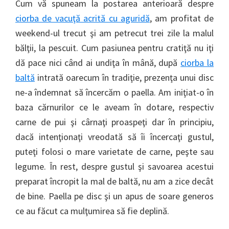
Cum vă spuneam la postarea anterioară despre
ciorba de vacuţă acrită cu aguridă
, am profitat de
weekend-ul trecut şi am petrecut trei zile la malul
bălţii, la pescuit. Cum pasiunea pentru cratiţă nu iţi
dă pace nici când ai undiţa în mână, după
ciorba la
baltă
intrată oarecum în tradiţie, prezenţa unui disc
ne-a îndemnat să încercăm o paella. Am iniţiat-o în
baza cărnurilor ce le aveam în dotare, respectiv
carne de pui şi cârnaţi proaspeţi dar în principiu,
dacă intenţionaţi vreodată să îi încercaţi gustul,
puteţi folosi o mare varietate de carne, peşte sau
legume. În rest, despre gustul şi savoarea acestui
preparat încropit la mal de baltă, nu am a zice decât
de bine. Paella pe disc şi un apus de soare generos
ce au făcut ca mulţumirea să fie deplină.