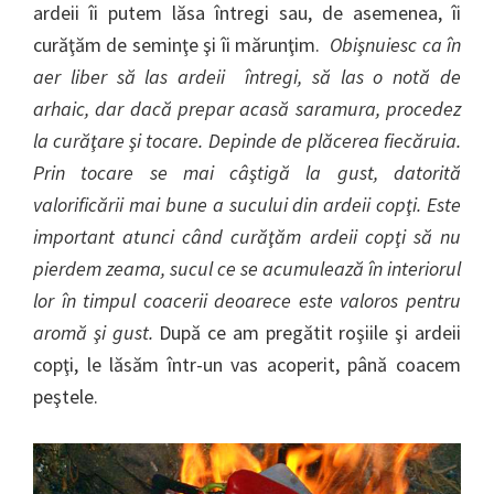
ardeii îi putem lăsa întregi sau, de asemenea, îi
curăţăm de seminţe şi îi mărunţim.
Obişnuiesc ca în
aer liber să las ardeii întregi, să las o notă de
arhaic, dar dacă prepar acasă saramura, procedez
la curăţare şi tocare. Depinde de plăcerea fiecăruia.
Prin tocare se mai câştigă la gust, datorită
valorificării mai bune a sucului din ardeii copţi. Este
important atunci când curăţăm ardeii copţi să nu
pierdem zeama, sucul ce se acumulează în interiorul
lor în timpul coacerii deoarece este valoros pentru
aromă şi gust.
După ce am pregătit roşiile şi ardeii
copţi, le lăsăm într-un vas acoperit, până coacem
peştele.