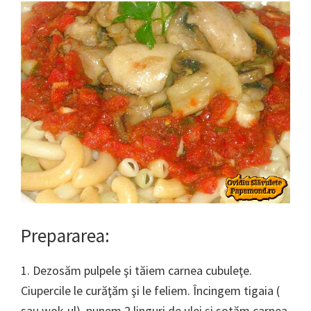
Prepararea:
1. Dezosăm pulpele şi tăiem carnea cubuleţe.
Ciupercile le curăţăm şi le feliem. Încingem tigaia (
sau wok-ul), punem 2 linguri de ulei şi sotăm carnea.