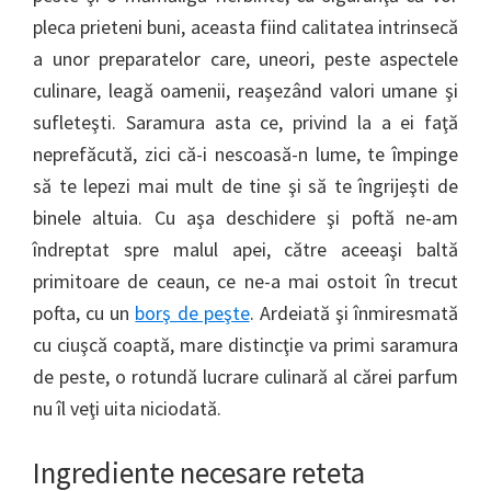
pleca prieteni buni, aceasta fiind calitatea intrinsecă
a unor preparatelor care, uneori, peste aspectele
culinare, leagă oamenii, reaşezând valori umane şi
sufleteşti. Saramura asta ce, privind la a ei faţă
neprefăcută, zici că-i nescoasă-n lume, te împinge
să te lepezi mai mult de tine şi să te îngrijeşti de
binele altuia. Cu aşa deschidere şi poftă ne-am
îndreptat spre malul apei, către aceeaşi baltă
primitoare de ceaun, ce ne-a mai ostoit în trecut
pofta, cu un
borş de peşte
. Ardeiată şi înmiresmată
cu ciuşcă coaptă, mare distincţie va primi saramura
de peste, o rotundă lucrare culinară al cărei parfum
nu îl veţi uita niciodată.
Ingrediente necesare reteta