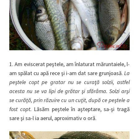
1. Am eviscerat peştele, am înlaturat măruntaiele, l-
am spălat cu apă rece şi i-am dat sare grunjoasă.
La
peştele copt pe gratar nu se curaţă solzii, astfel
acesta nu se va lipi de grătar şi sfărâma. Solzi arşi
se curăţă, prin răzuire cu un cuţit, după ce peştele a
fost copt.
Lăsăm peştele în aşteptare, sa-şi tragă
sare şi sa-l ia aerul, aproximativ o oră.