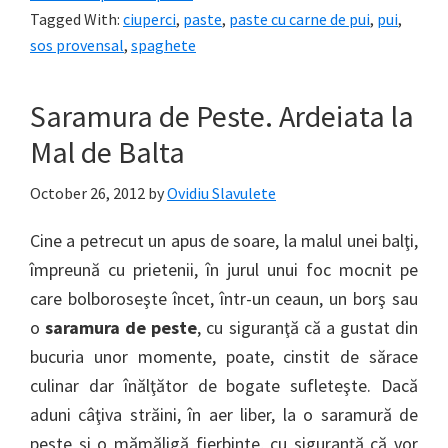
Tagged With:
ciuperci
,
paste
,
paste cu carne de pui
,
pui
,
sos provensal
,
spaghete
Saramura de Peste. Ardeiata la
Mal de Balta
October 26, 2012
by
Ovidiu Slavulete
Cine a petrecut un apus de soare, la malul unei balţi,
împreună cu prietenii, în jurul unui foc mocnit pe
care bolboroseşte încet, într-un ceaun, un borş sau
o
saramura de peste
, cu siguranţă că a gustat din
bucuria unor momente, poate, cinstit de sărace
culinar dar înălţător de bogate sufleteşte. Dacă
aduni câţiva străini, în aer liber, la o saramură de
peste şi o mămăligă fierbinte, cu siguranţă că vor