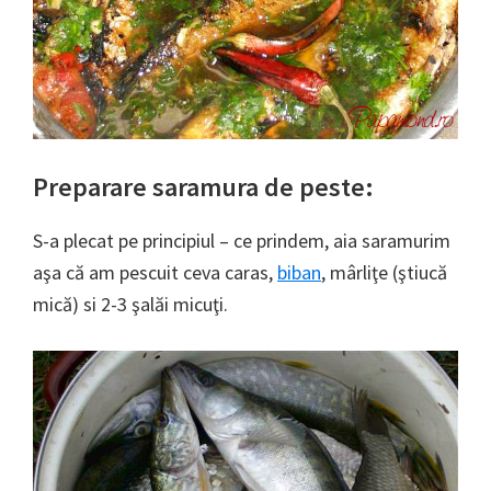
Preparare saramura de peste:
S-a plecat pe principiul – ce prindem, aia saramurim
aşa că am pescuit ceva caras,
biban
, mârliţe (ştiucă
mică) si 2-3 şalăi micuţi.