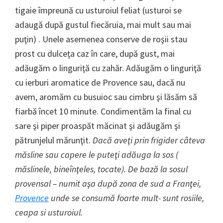
tigaie împreună cu usturoiul feliat (usturoi se
adaugă după gustul fiecăruia, mai mult sau mai
puţin) . Unele asemenea conserve de roşii stau
prost cu dulceţa caz în care, după gust, mai
adăugăm o linguriţă cu zahăr. Adăugăm o linguriţă
cu ierburi aromatice de Provence sau, dacă nu
avem, aromăm cu busuioc sau cimbru şi lăsăm să
fiarbă încet 10 minute. Condimentăm la final cu
sare şi piper proaspăt măcinat şi adăugăm şi
pătrunjelul mărunţit.
Dacă aveţi prin frigider câteva
măsline sau capere le puteţi adăuga la sos (
măslinele, bineînţeles, tocate). De bază la sosul
provensal – numit aşa după zona de sud a Franţei,
Provence
unde se consumă foarte mult- sunt rosiile,
ceapa si usturoiul.