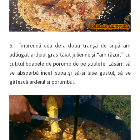
5. Împreună cea de-a doua tranşă de supă am
adăugat ardeiul gras tăiat julienne şi “am răzuit” cu
cuţitul boabele de porumb de pe ştiulete. Lăsăm să
se absoarbă încet supa şi să-şi lase gustul, să se
gătescă ardeiul şi porumbul.