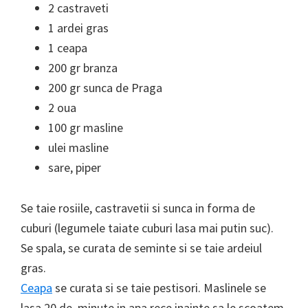
2 castraveti
1 ardei gras
1 ceapa
200 gr branza
200 gr sunca de Praga
2 oua
100 gr masline
ulei masline
sare, piper
Se taie rosiile, castravetii si sunca in forma de
cuburi (legumele taiate cuburi lasa mai putin suc).
Se spala, se curata de seminte si se taie ardeiul
gras.
Ceapa
se curata si se taie pestisori. Maslinele se
lasa 20 de minute in apa rece inainte sa le scoatem