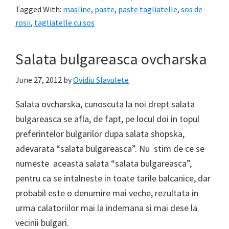
Tagged With:
masline
,
paste
,
paste tagliatelle
,
sos de
rosii
,
tagliatelle cu sos
Salata bulgareasca ovcharska
June 27, 2012
by
Ovidiu Slavulete
Salata ovcharska, cunoscuta la noi drept salata
bulgareasca se afla, de fapt, pe locul doi in topul
preferintelor bulgarilor dupa salata shopska,
adevarata “salata bulgareasca”. Nu stim de ce se
numeste aceasta salata “salata bulgareasca”,
pentru ca se intalneste in toate tarile balcanice, dar
probabil este o denumire mai veche, rezultata in
urma calatoriilor mai la indemana si mai dese la
vecinii bulgari.