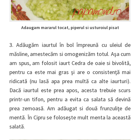
Adaugam mararul tocat, piperul si usturoiul pisat
3. Adăugăm iaurtul în bol împreună cu uleiul de
măsline, amestecăm si omogenizăm totul. Aşa cum
am spus, am folosit iaurt Cedra de oaie si bivolită,
pentru ca este mai gras şi are o consistenţă mai
ridicată (nu lasă apa prea multă ca alte iaurturi).
Dacă iaurtul este prea apos, acesta trebuie scurs
printr-un tifon, pentru a evita ca salata să devină
prea zemoasă. Am adăugat si două frunzuliţe de
mentă. În Cipru se foloseşte mult menta la această
salată.