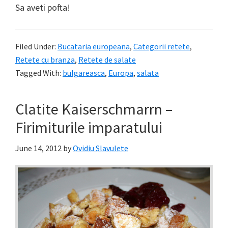
Sa aveti pofta!
Filed Under:
Bucataria europeana
,
Categorii retete
,
Retete cu branza
,
Retete de salate
Tagged With:
bulgareasca
,
Europa
,
salata
Clatite Kaiserschmarrn –
Firimiturile imparatului
June 14, 2012
by
Ovidiu Slavulete