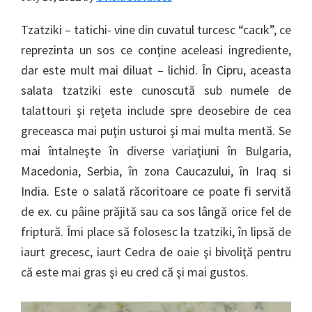
Tzatziki – tatichi- vine din cuvatul turcesc “cacık”, ce
reprezinta un sos ce conţine aceleasi ingrediente,
dar este mult mai diluat – lichid. În Cipru, aceasta
salata tzatziki este cunoscută sub numele de
talattouri şi reţeta include spre deosebire de cea
greceasca mai puţin usturoi şi mai multa mentă. Se
mai întalneşte în diverse variaţiuni în Bulgaria,
Macedonia, Serbia, în zona Caucazului, în Iraq si
India. Este o salată răcoritoare ce poate fi servită
de ex. cu pâine prăjită sau ca sos lângă orice fel de
friptură. Îmi place să folosesc la tzatziki, în lipsă de
iaurt grecesc, iaurt Cedra de oaie şi bivoliţă pentru
că este mai gras şi eu cred că şi mai gustos.