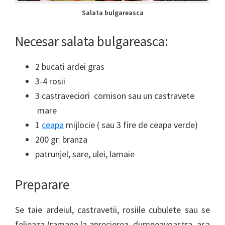
Salata bulgareasca
Necesar salata bulgareasca:
2 bucati ardei gras
3-4 rosii
3 castraveciori cornison sau un castravete
mare
1
ceapa
mijlocie ( sau 3 fire de ceapa verde)
200 gr. branza
patrunjel, sare, ulei, lamaie
Preparare
Se taie ardeiul, castravetii, rosiile cubulete sau se
felieaza (ramane la aprecierea dumneavoastra, asa