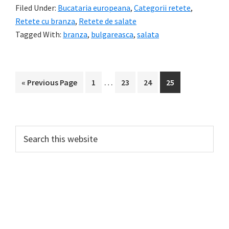
Filed Under:
Bucataria europeana
,
Categorii retete
,
Retete cu branza
,
Retete de salate
Tagged With:
branza
,
bulgareasca
,
salata
Interim
…
Go
Page
Page
Page
Page
«
Previous Page
1
23
24
25
pages
to
omitted
Primary
Search
this
Sidebar
website