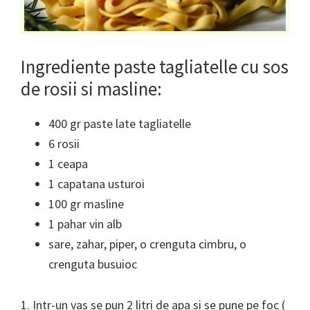
Ingrediente paste tagliatelle cu sos
de rosii si masline:
400 gr paste late tagliatelle
6 rosii
1 ceapa
1 capatana usturoi
100 gr masline
1 pahar vin alb
sare, zahar, piper, o crenguta cimbru, o
crenguta busuioc
1. Intr-un vas se pun 2 litri de apa si se pune pe foc (