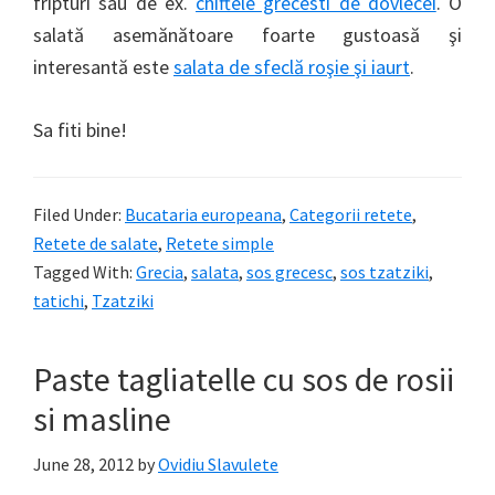
fripturi sau de ex.
chiftele grecesti de dovlecei
. O
salată asemănătoare foarte gustoasă şi
interesantă este
salata de sfeclă roşie şi iaurt
.
Sa fiti bine!
Filed Under:
Bucataria europeana
,
Categorii retete
,
Retete de salate
,
Retete simple
Tagged With:
Grecia
,
salata
,
sos grecesc
,
sos tzatziki
,
tatichi
,
Tzatziki
Paste tagliatelle cu sos de rosii
si masline
June 28, 2012
by
Ovidiu Slavulete