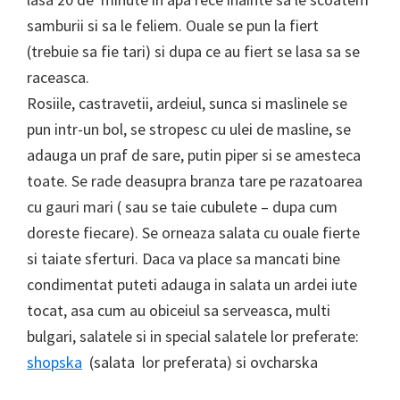
samburii si sa le feliem. Ouale se pun la fiert
(trebuie sa fie tari) si dupa ce au fiert se lasa sa se
raceasca.
Rosiile, castravetii, ardeiul, sunca si maslinele se
pun intr-un bol, se stropesc cu ulei de masline, se
adauga un praf de sare, putin piper si se amesteca
toate. Se rade deasupra branza tare pe razatoarea
cu gauri mari ( sau se taie cubulete – dupa cum
doreste fiecare). Se orneaza salata cu ouale fierte
si taiate sferturi. Daca va place sa mancati bine
condimentat puteti adauga in salata un ardei iute
tocat, asa cum au obiceiul sa serveasca, multi
bulgari, salatele si in special salatele lor preferate:
shopska
(salata lor preferata) si ovcharska