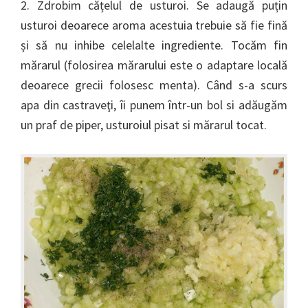
2. Zdrobim cățelul de usturoi. Se adaugă puțin
usturoi deoarece aroma acestuia trebuie să fie fină
și să nu inhibe celelalte ingrediente. Tocăm fin
mărarul (folosirea mărarului este o adaptare locală
deoarece grecii folosesc menta). Când s-a scurs
apa din castraveţi, îi punem într-un bol si adăugăm
un praf de piper, usturoiul pisat si mărarul tocat.