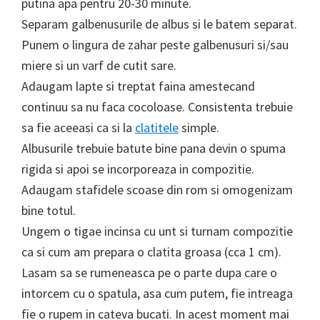
putina apa pentru 20-30 minute.
Separam galbenusurile de albus si le batem separat.
Punem o lingura de zahar peste galbenusuri si/sau
miere si un varf de cutit sare.
Adaugam lapte si treptat faina amestecand
continuu sa nu faca cocoloase. Consistenta trebuie
sa fie aceeasi ca si la
clatitele
simple.
Albusurile trebuie batute bine pana devin o spuma
rigida si apoi se incorporeaza in compozitie.
Adaugam stafidele scoase din rom si omogenizam
bine totul.
Ungem o tigae incinsa cu unt si turnam compozitie
ca si cum am prepara o clatita groasa (cca 1 cm).
Lasam sa se rumeneasca pe o parte dupa care o
intorcem cu o spatula, asa cum putem, fie intreaga
fie o rupem in cateva bucati. In acest moment mai