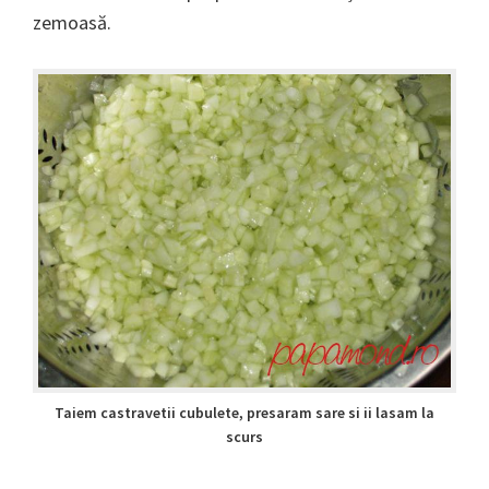
zemoasă.
Taiem castravetii cubulete, presaram sare si ii lasam la
scurs